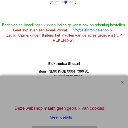
gedeeltelijk terug !
Bedrijven en Instellingen kunnen indien gewenst ook op rekening bestellen.
Geef svp even een e-mail vooraf.
info@elektronica-shop.nl
Zet bij 'Opmerkingen' (tijdens het invullen van de adres gegevens) 'OP
REKENING'.
Elektronica-Shop.nl
iban NL90 INGB 0004 7390 81
btw
NL001195012B34
KvK 14126336
.
© 2004-2026
▲Top
Deze webshop maakt geen gebruik van cookies.
Meer details
Webwinkel gemaakt met