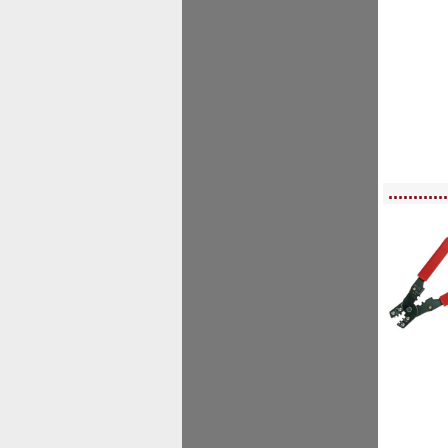
<!-- MakeFullWidth0 --><!-- MakeFullWidth1 --><!-- MakeFullWidth2 --><!-- MakeFu
............