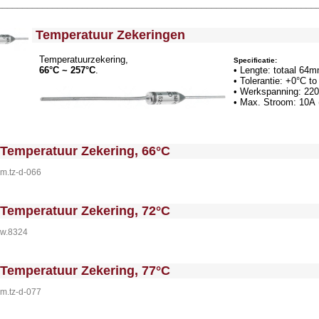
________________________________________________________________
<!-- MakeFullWidth0 --><!-- MakeFullWidth1 --><!-- MakeFullWidth2 --><!-- MakeFullWidth3 --><!-- MakeFullWidth4 --><!-- MakeFullWidth5 --><!-- MakeFullWidth6 --><!-- MakeFullWidth7 --><!-- MakeFullWidth8 --><!-- MakeFullWidth9 --><!-- MakeFullWidth10 --><!-- MakeFullWidth11 --><!-- MakeF
Temperatuur Zekeringen
Temperatuurzekering,
Specificatie:
66°C ~ 257°C
.
• Lengte: totaal 64
• Tolerantie: +0°C to
• Werkspanning: 22
• Max. Stroom: 10A 
 MakeFullWidth0 --><!-- MakeFullWidth1 --><!-- MakeFullWidth2 --><!-- MakeFullWidth3 --><!-- MakeFullWidth4 --><!-- MakeFullWidth5 --><!-- MakeFullWidth6 --><!-- MakeFullWidth7 --><!-- MakeFullWidth8 --><!-- MakeFullWidth9 --><!-- MakeFullWidth10 --><!-- MakeFullWidth11 --><!-- MakeFullWidth12 --><!-- MakeFullWidth13 --><!-- MakeFullWidth14 --><!-- MakeFullWidth15 --><!-- MakeFullWidth16 --><!-- MakeFullWi
Temperatuur Zekering, 66°C
m.tz-d-066
 MakeFullWidth0 --><!-- MakeFullWidth1 --><!-- MakeFullWidth2 --><!-- MakeFullWidth3 --><!-- MakeFullWidth4 --><!-- MakeFullWidth5 --><!-- MakeFullWidth6 --><!-- MakeFullWidth7 --><!-- MakeFullWidth8 --><!-- MakeFullWidth9 --><!-- MakeFullWidth10 --><!-- MakeFullWidth11 --><!-- MakeFullWidth12 --><!-- MakeFullWidth13 --><!-- MakeFullWidth14 --><!-- MakeFullWidth15 --><!-- MakeFullWidth16 --><!-- MakeFullWi
Temperatuur Zekering, 72°C
w.8324
 MakeFullWidth0 --><!-- MakeFullWidth1 --><!-- MakeFullWidth2 --><!-- MakeFullWidth3 --><!-- MakeFullWidth4 --><!-- MakeFullWidth5 --><!-- MakeFullWidth6 --><!-- MakeFullWidth7 --><!-- MakeFullWidth8 --><!-- MakeFullWidth9 --><!-- MakeFullWidth10 --><!-- MakeFullWidth11 --><!-- MakeFullWidth12 --><!-- MakeFullWidth13 --><!-- MakeFullWidth14 --><!-- MakeFullWidth15 --><!-- MakeFullWidth16 --><!-- MakeFullWi
Temperatuur Zekering, 77°C
m.tz-d-077