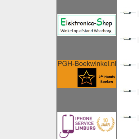
<!--
<!--
<!--
<!--
<!--