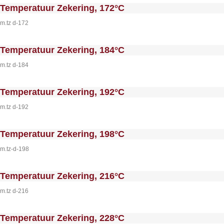
 MakeFullWidth0 --><!-- MakeFullWidth1 --><!-- MakeFullWidth2 --><!-- MakeFullWidth3 --><!-- MakeFullWidth4 --><!-- MakeFullWidth5 --><!-- MakeFullWidth6 --><!-- MakeFullWidth7 --><!-- MakeFullWidth8 --><!-- MakeFullWidth9 --><!-- MakeFullWidth10 --><!-- MakeFullWidth11 --><!-- MakeFullWidth12 --><!-- MakeFullWidth13 --><!-- MakeFullWidth14 --><!-- MakeFullWidth15 --><!-- MakeFullWidth16 --><!-- MakeFullWi
Temperatuur Zekering, 172°C
m.tz d-172
 MakeFullWidth0 --><!-- MakeFullWidth1 --><!-- MakeFullWidth2 --><!-- MakeFullWidth3 --><!-- MakeFullWidth4 --><!-- MakeFullWidth5 --><!-- MakeFullWidth6 --><!-- MakeFullWidth7 --><!-- MakeFullWidth8 --><!-- MakeFullWidth9 --><!-- MakeFullWidth10 --><!-- MakeFullWidth11 --><!-- MakeFullWidth12 --><!-- MakeFullWidth13 --><!-- MakeFullWidth14 --><!-- MakeFullWidth15 --><!-- MakeFullWidth16 --><!-- MakeFullWi
Temperatuur Zekering, 184°C
m.tz d-184
 MakeFullWidth0 --><!-- MakeFullWidth1 --><!-- MakeFullWidth2 --><!-- MakeFullWidth3 --><!-- MakeFullWidth4 --><!-- MakeFullWidth5 --><!-- MakeFullWidth6 --><!-- MakeFullWidth7 --><!-- MakeFullWidth8 --><!-- MakeFullWidth9 --><!-- MakeFullWidth10 --><!-- MakeFullWidth11 --><!-- MakeFullWidth12 --><!-- MakeFullWidth13 --><!-- MakeFullWidth14 --><!-- MakeFullWidth15 --><!-- MakeFullWidth16 --><!-- MakeFullWi
Temperatuur Zekering, 192°C
m.tz d-192
 MakeFullWidth0 --><!-- MakeFullWidth1 --><!-- MakeFullWidth2 --><!-- MakeFullWidth3 --><!-- MakeFullWidth4 --><!-- MakeFullWidth5 --><!-- MakeFullWidth6 --><!-- MakeFullWidth7 --><!-- MakeFullWidth8 --><!-- MakeFullWidth9 --><!-- MakeFullWidth10 --><!-- MakeFullWidth11 --><!-- MakeFullWidth12 --><!-- MakeFullWidth13 --><!-- MakeFullWidth14 --><!-- MakeFullWidth15 --><!-- MakeFullWidth16 --><!-- MakeFullWi
Temperatuur Zekering, 198°C
m.tz-d-198
 MakeFullWidth0 --><!-- MakeFullWidth1 --><!-- MakeFullWidth2 --><!-- MakeFullWidth3 --><!-- MakeFullWidth4 --><!-- MakeFullWidth5 --><!-- MakeFullWidth6 --><!-- MakeFullWidth7 --><!-- MakeFullWidth8 --><!-- MakeFullWidth9 --><!-- MakeFullWidth10 --><!-- MakeFullWidth11 --><!-- MakeFullWidth12 --><!-- MakeFullWidth13 --><!-- MakeFullWidth14 --><!-- MakeFullWidth15 --><!-- MakeFullWidth16 --><!-- MakeFullWi
Temperatuur Zekering, 216°C
m.tz d-216
 MakeFullWidth0 --><!-- MakeFullWidth1 --><!-- MakeFullWidth2 --><!-- MakeFullWidth3 --><!-- MakeFullWidth4 --><!-- MakeFullWidth5 --><!-- MakeFullWidth6 --><!-- MakeFullWidth7 --><!-- MakeFullWidth8 --><!-- MakeFullWidth9 --><!-- MakeFullWidth10 --><!-- MakeFullWidth11 --><!-- MakeFullWidth12 --><!-- MakeFullWidth13 --><!-- MakeFullWidth14 --><!-- MakeFullWidth15 --><!-- MakeFullWidth16 --><!-- MakeFullWi
Temperatuur Zekering, 228°C