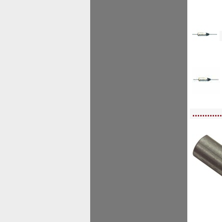
<!--
<!-- MakeFullWidth0 --><!-- MakeFullWidth1 --><!-- MakeFullWidth2 --><!-- MakeFu
............