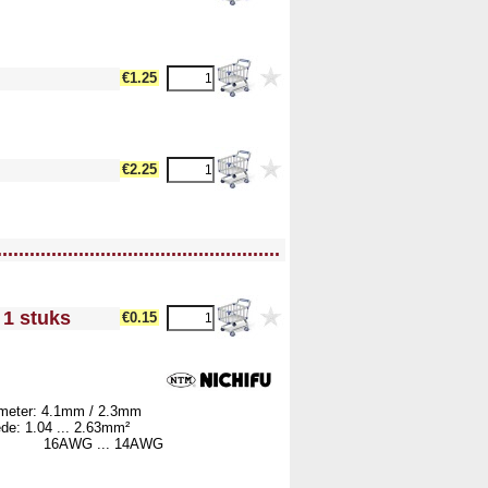
dth17 --><!-- MakeFullWidth18 --><!-- MakeFullWidth19 -->
€1.25
FullWidth17 --><!-- MakeFullWidth18 --><!-- MakeFullWidth19 -->
€2.25
....................................................
 1 stuks
€0.15
iameter: 4.1mm / 2.3mm
de: 1.04 ... 2.63mm²
... 14AWG