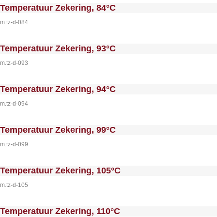
 MakeFullWidth0 --><!-- MakeFullWidth1 --><!-- MakeFullWidth2 --><!-- MakeFullWidth3 --><!-- MakeFullWidth4 --><!-- MakeFullWidth5 --><!-- MakeFullWidth6 --><!-- MakeFullWidth7 --><!-- MakeFullWidth8 --><!-- MakeFullWidth9 --><!-- MakeFullWidth10 --><!-- MakeFullWidth11 --><!-- MakeFullWidth12 --><!-- MakeFullWidth13 --><!-- MakeFullWidth14 --><!-- MakeFullWidth15 --><!-- MakeFullWidth16 --><!-- MakeFullWi
Temperatuur Zekering, 84°C
m.tz-d-084
 MakeFullWidth0 --><!-- MakeFullWidth1 --><!-- MakeFullWidth2 --><!-- MakeFullWidth3 --><!-- MakeFullWidth4 --><!-- MakeFullWidth5 --><!-- MakeFullWidth6 --><!-- MakeFullWidth7 --><!-- MakeFullWidth8 --><!-- MakeFullWidth9 --><!-- MakeFullWidth10 --><!-- MakeFullWidth11 --><!-- MakeFullWidth12 --><!-- MakeFullWidth13 --><!-- MakeFullWidth14 --><!-- MakeFullWidth15 --><!-- MakeFullWidth16 --><!-- MakeFullWi
Temperatuur Zekering, 93°C
m.tz-d-093
 MakeFullWidth0 --><!-- MakeFullWidth1 --><!-- MakeFullWidth2 --><!-- MakeFullWidth3 --><!-- MakeFullWidth4 --><!-- MakeFullWidth5 --><!-- MakeFullWidth6 --><!-- MakeFullWidth7 --><!-- MakeFullWidth8 --><!-- MakeFullWidth9 --><!-- MakeFullWidth10 --><!-- MakeFullWidth11 --><!-- MakeFullWidth12 --><!-- MakeFullWidth13 --><!-- MakeFullWidth14 --><!-- MakeFullWidth15 --><!-- MakeFullWidth16 --><!-- MakeFullWi
Temperatuur Zekering, 94°C
m.tz-d-094
 MakeFullWidth0 --><!-- MakeFullWidth1 --><!-- MakeFullWidth2 --><!-- MakeFullWidth3 --><!-- MakeFullWidth4 --><!-- MakeFullWidth5 --><!-- MakeFullWidth6 --><!-- MakeFullWidth7 --><!-- MakeFullWidth8 --><!-- MakeFullWidth9 --><!-- MakeFullWidth10 --><!-- MakeFullWidth11 --><!-- MakeFullWidth12 --><!-- MakeFullWidth13 --><!-- MakeFullWidth14 --><!-- MakeFullWidth15 --><!-- MakeFullWidth16 --><!-- MakeFullWi
Temperatuur Zekering, 99°C
m.tz-d-099
 MakeFullWidth0 --><!-- MakeFullWidth1 --><!-- MakeFullWidth2 --><!-- MakeFullWidth3 --><!-- MakeFullWidth4 --><!-- MakeFullWidth5 --><!-- MakeFullWidth6 --><!-- MakeFullWidth7 --><!-- MakeFullWidth8 --><!-- MakeFullWidth9 --><!-- MakeFullWidth10 --><!-- MakeFullWidth11 --><!-- MakeFullWidth12 --><!-- MakeFullWidth13 --><!-- MakeFullWidth14 --><!-- MakeFullWidth15 --><!-- MakeFullWidth16 --><!-- MakeFullWi
Temperatuur Zekering, 105°C
m.tz-d-105
 MakeFullWidth0 --><!-- MakeFullWidth1 --><!-- MakeFullWidth2 --><!-- MakeFullWidth3 --><!-- MakeFullWidth4 --><!-- MakeFullWidth5 --><!-- MakeFullWidth6 --><!-- MakeFullWidth7 --><!-- MakeFullWidth8 --><!-- MakeFullWidth9 --><!-- MakeFullWidth10 --><!-- MakeFullWidth11 --><!-- MakeFullWidth12 --><!-- MakeFullWidth13 --><!-- MakeFullWidth14 --><!-- MakeFullWidth15 --><!-- MakeFullWidth16 --><!-- MakeFullWi
Temperatuur Zekering, 110°C