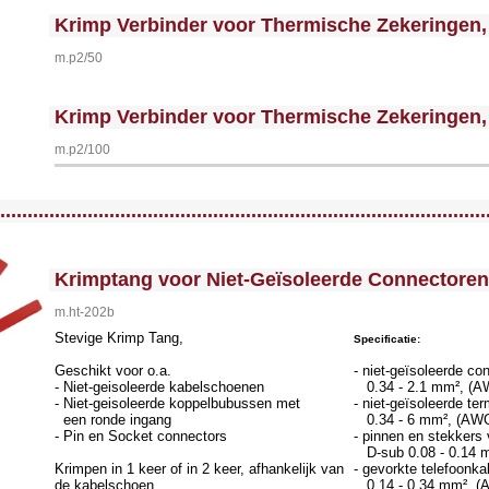
<!-- MakeFullWidth0 --><!-- MakeFullWidth1 --><!-- MakeFullWidth2 --><!-- MakeFullWidth3 --><!-- MakeFullWidth4 --><!-- MakeFullWidth5 --><!-- MakeFullWidth6 --><!-- MakeFullWidth7 --><!-- MakeFullWidth8 --><!-- MakeFullWidth9 --><!-- MakeFullWidth10 --><!-- MakeFullWidth11 --><!-- MakeFullWidth12 --><!-- MakeFullWidth13 --><!-- MakeFullWidth14 --><!-- MakeFullWidth15 --><!-- MakeFullWidth16 --><!-- MakeFullWidth17 --><!-- MakeFullWidth18 --><!-- MakeFullWidth19 -->
Krimp Verbinder voor Thermische Zekeringen,
m.p2/50
<!-- MakeFullWidth0 --><!-- MakeFullWidth1 --><!-- MakeFullWidth2 --><!-- MakeFullWidth3 --><!-- MakeFullWidth4 --><!-- MakeFullWidth5 --><!-- MakeFullWidth6 --><!-- MakeFullWidth7 --><!-- MakeFullWidth8 --><!-- MakeFullWidth9 --><!-- MakeFullWidth10 --><!-- MakeFullWidth11 --><!-- MakeFullWidth12 --><!-- MakeFullWidth13 --><!-- MakeFullWidth14 --><!-- MakeFullWidth15 --><!-- MakeFullWidth16 --><!-- MakeFullWidth17 --><!-- MakeFullWidth18 --><!-- MakeFullWidth19 -->
Krimp Verbinder voor Thermische Zekeringen,
m.p2/100
llWidth3 --><!-- MakeFullWidth4 --><!-- MakeFullWidth5 --><!-- MakeFullWidth6 --><!-- MakeFullWidth7 --><!-- MakeFullWidth8 --><!-- MakeFullWidth9 --><!-- MakeFullWidth10 --><!-- MakeFullWidth11 --><!-- MakeFullWidth12 --><!-- MakeFullWidth13 --><!-- MakeFullWidth14 --><!-- MakeFullWidth15 --><!-- MakeFullWidth16 --><!-- MakeFullWidth17 --><!-- MakeFullWidth18 --><!-- MakeFullWidth19 -->
.........................................................................................
<!-- MakeFullWidth0 --><!-- MakeFullWidth1 --><!-- MakeFullWidth2 --><!-- MakeFullWidth3 --><!-- MakeFullWidth4 --><!-- MakeFullWidth5 --><!-- MakeFullWidth6 --><!-- MakeFullWidth7 --><!-- MakeFullWidth8 --><!-- MakeFullWidth9 --><!-- MakeFullWidth10 --><!-- MakeFullWidth11 --><!-- MakeFullWidth12 --><!-- MakeFullWidth13 --><!-- MakeFullWidth14 --><!-- MakeFullWidth15 --><!-- MakeFullWidth16 --><!-- MakeFullWidth17 --><!-- MakeFullWidth18 --><!-- MakeFullWidth19 -->
Krimptang voor Niet-Geïsoleerde Connectoren
m.ht-202b
Stevige Krimp Tang,
Specificatie:
Geschikt voor o.a.
- niet-geïsoleerde co
- Niet-geisoleerde kabelschoenen
0.34 - 2.1 mm², (A
- Niet-geisoleerde koppelbubussen met
- niet-geïsoleerde te
een ronde ingang
0.34 - 6 mm², (AWG
- Pin en Socket connectors
- pinnen en stekkers
D-sub 0.08 - 0.14 
Krimpen in 1 keer of in 2 keer, afhankelijk van
- gevorkte telefoonk
de kabelschoen.
0.14 - 0.34 mm², (