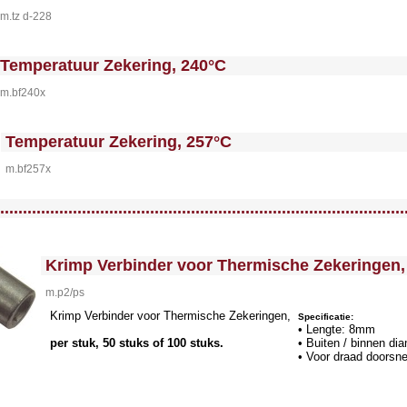
m.tz d-228
 MakeFullWidth0 --><!-- MakeFullWidth1 --><!-- MakeFullWidth2 --><!-- MakeFullWidth3 --><!-- MakeFullWidth4 --><!-- MakeFullWidth5 --><!-- MakeFullWidth6 --><!-- MakeFullWidth7 --><!-- MakeFullWidth8 --><!-- MakeFullWidth9 --><!-- MakeFullWidth10 --><!-- MakeFullWidth11 --><!-- MakeFullWidth12 --><!-- MakeFullWidth13 --><!-- MakeFullWidth14 --><!-- MakeFullWidth15 --><!-- MakeFullWidth16 --><!-- MakeFullWi
Temperatuur Zekering, 240°C
m.bf240x
<!-- MakeFullWidth0 --><!-- MakeFullWidth1 --><!-- MakeFullWidth2 --><!-- MakeFullWidth3 --><!-- MakeFullWidth4 --><!-- MakeFullWidth5 --><!-- MakeFullWidth6 --><!-- MakeFullWidth7 --><!-- MakeFullWidth8 --><!-- MakeFullWidth9 --><!-- MakeFullWidth10 --><!-- MakeFullWidth11 --><!-- MakeFullWidth12 --><!-- MakeFullWidth13 --><!-- MakeFullWidth14 --><!-- MakeFullWidth15 --><!-- MakeFullWidth16 --><!-- Make
Temperatuur Zekering, 257°C
m.bf257x
llWidth3 --><!-- MakeFullWidth4 --><!-- MakeFullWidth5 --><!-- MakeFullWidth6 --><!-- MakeFullWidth7 --><!-- MakeFullWidth8 --><!-- MakeFullWidth9 --><!-- MakeFullWidth10 --><!-- MakeFullWidth11 --><!-- MakeFullWidth12 --><!-- MakeFullWidth13 --><!-- MakeFullWidth14 --><!-- MakeFullWidth15 --><!-- MakeFullWidth16 --><!-- MakeFullWidth17 --><!-- MakeFullWidth18 --><!-- MakeFullWidth19 -->
.........................................................................................
<!-- MakeFullWidth0 --><!-- MakeFullWidth1 --><!-- MakeFullWidth2 --><!-- MakeFullWidth3 --><!-- MakeFullWidth4 --><!-- MakeFullWidth5 --><!-- MakeFullWidth6 --><!-- MakeFullWidth7 --><!-- MakeFullWidth8 --><!-- MakeFullWidth9 --><!-- MakeFullWidth10 --><!-- MakeFullWidth11 --><!-- MakeFullWidth12 --><!-- MakeFullWidth13 --><!-- MakeFullWidth14 --><!-- MakeFullWidth15 --><!-- MakeFullWidth16 --><!-- MakeFullWidth17 --><!-- MakeFullWidth18 --><!-- MakeFullWidth19 -->
Krimp Verbinder voor Thermische Zekeringen,
m.p2/ps
Krimp Verbinder voor Thermische Zekeringen,
Specificatie:
• Lengte: 8mm
per stuk, 50 stuks of 100 stuks.
• Buiten / binnen d
• Voor draad doorsne
16AWG 