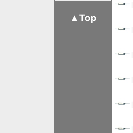
<!--
▲Top
<!--
<!--
<!--
<!--
<!--