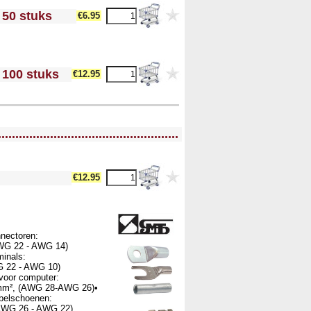
 50 stuks
€6.95
 100 stuks
€12.95
....................................................
€12.95
nnectoren:
WG 22 - AWG 14)
rminals:
 22 - AWG 10)
 voor computer:
mm², (AWG 28-AWG 26)•
abelschoenen:
AWG 26 - AWG 22)