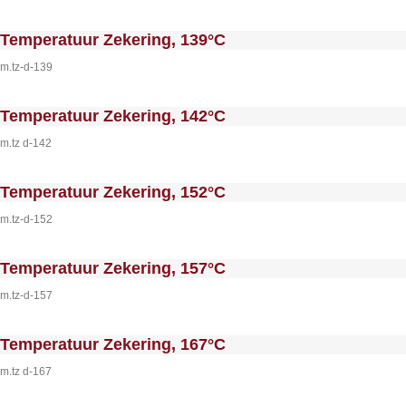
 MakeFullWidth0 --><!-- MakeFullWidth1 --><!-- MakeFullWidth2 --><!-- MakeFullWidth3 --><!-- MakeFullWidth4 --><!-- MakeFullWidth5 --><!-- MakeFullWidth6 --><!-- MakeFullWidth7 --><!-- MakeFullWidth8 --><!-- MakeFullWidth9 --><!-- MakeFullWidth10 --><!-- MakeFullWidth11 --><!-- MakeFullWidth12 --><!-- MakeFullWidth13 --><!-- MakeFullWidth14 --><!-- MakeFullWidth15 --><!-- MakeFullWidth16 --><!-- MakeFullWi
Temperatuur Zekering, 139°C
m.tz-d-139
 MakeFullWidth0 --><!-- MakeFullWidth1 --><!-- MakeFullWidth2 --><!-- MakeFullWidth3 --><!-- MakeFullWidth4 --><!-- MakeFullWidth5 --><!-- MakeFullWidth6 --><!-- MakeFullWidth7 --><!-- MakeFullWidth8 --><!-- MakeFullWidth9 --><!-- MakeFullWidth10 --><!-- MakeFullWidth11 --><!-- MakeFullWidth12 --><!-- MakeFullWidth13 --><!-- MakeFullWidth14 --><!-- MakeFullWidth15 --><!-- MakeFullWidth16 --><!-- MakeFullWi
Temperatuur Zekering, 142°C
m.tz d-142
 MakeFullWidth0 --><!-- MakeFullWidth1 --><!-- MakeFullWidth2 --><!-- MakeFullWidth3 --><!-- MakeFullWidth4 --><!-- MakeFullWidth5 --><!-- MakeFullWidth6 --><!-- MakeFullWidth7 --><!-- MakeFullWidth8 --><!-- MakeFullWidth9 --><!-- MakeFullWidth10 --><!-- MakeFullWidth11 --><!-- MakeFullWidth12 --><!-- MakeFullWidth13 --><!-- MakeFullWidth14 --><!-- MakeFullWidth15 --><!-- MakeFullWidth16 --><!-- MakeFullWi
Temperatuur Zekering, 152°C
m.tz-d-152
 MakeFullWidth0 --><!-- MakeFullWidth1 --><!-- MakeFullWidth2 --><!-- MakeFullWidth3 --><!-- MakeFullWidth4 --><!-- MakeFullWidth5 --><!-- MakeFullWidth6 --><!-- MakeFullWidth7 --><!-- MakeFullWidth8 --><!-- MakeFullWidth9 --><!-- MakeFullWidth10 --><!-- MakeFullWidth11 --><!-- MakeFullWidth12 --><!-- MakeFullWidth13 --><!-- MakeFullWidth14 --><!-- MakeFullWidth15 --><!-- MakeFullWidth16 --><!-- MakeFullWi
Temperatuur Zekering, 157°C
m.tz-d-157
 MakeFullWidth0 --><!-- MakeFullWidth1 --><!-- MakeFullWidth2 --><!-- MakeFullWidth3 --><!-- MakeFullWidth4 --><!-- MakeFullWidth5 --><!-- MakeFullWidth6 --><!-- MakeFullWidth7 --><!-- MakeFullWidth8 --><!-- MakeFullWidth9 --><!-- MakeFullWidth10 --><!-- MakeFullWidth11 --><!-- MakeFullWidth12 --><!-- MakeFullWidth13 --><!-- MakeFullWidth14 --><!-- MakeFullWidth15 --><!-- MakeFullWidth16 --><!-- MakeFullWi
Temperatuur Zekering, 167°C
m.tz d-167