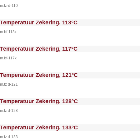
m.tz-d-110
 MakeFullWidth0 --><!-- MakeFullWidth1 --><!-- MakeFullWidth2 --><!-- MakeFullWidth3 --><!-- MakeFullWidth4 --><!-- MakeFullWidth5 --><!-- MakeFullWidth6 --><!-- MakeFullWidth7 --><!-- MakeFullWidth8 --><!-- MakeFullWidth9 --><!-- MakeFullWidth10 --><!-- MakeFullWidth11 --><!-- MakeFullWidth12 --><!-- MakeFullWidth13 --><!-- MakeFullWidth14 --><!-- MakeFullWidth15 --><!-- MakeFullWidth16 --><!-- MakeFullWi
Temperatuur Zekering, 113°C
m.bf-113x
 MakeFullWidth0 --><!-- MakeFullWidth1 --><!-- MakeFullWidth2 --><!-- MakeFullWidth3 --><!-- MakeFullWidth4 --><!-- MakeFullWidth5 --><!-- MakeFullWidth6 --><!-- MakeFullWidth7 --><!-- MakeFullWidth8 --><!-- MakeFullWidth9 --><!-- MakeFullWidth10 --><!-- MakeFullWidth11 --><!-- MakeFullWidth12 --><!-- MakeFullWidth13 --><!-- MakeFullWidth14 --><!-- MakeFullWidth15 --><!-- MakeFullWidth16 --><!-- MakeFullWi
Temperatuur Zekering, 117°C
m.bf-117x
 MakeFullWidth0 --><!-- MakeFullWidth1 --><!-- MakeFullWidth2 --><!-- MakeFullWidth3 --><!-- MakeFullWidth4 --><!-- MakeFullWidth5 --><!-- MakeFullWidth6 --><!-- MakeFullWidth7 --><!-- MakeFullWidth8 --><!-- MakeFullWidth9 --><!-- MakeFullWidth10 --><!-- MakeFullWidth11 --><!-- MakeFullWidth12 --><!-- MakeFullWidth13 --><!-- MakeFullWidth14 --><!-- MakeFullWidth15 --><!-- MakeFullWidth16 --><!-- MakeFullWi
Temperatuur Zekering, 121°C
m.tz d-121
 MakeFullWidth0 --><!-- MakeFullWidth1 --><!-- MakeFullWidth2 --><!-- MakeFullWidth3 --><!-- MakeFullWidth4 --><!-- MakeFullWidth5 --><!-- MakeFullWidth6 --><!-- MakeFullWidth7 --><!-- MakeFullWidth8 --><!-- MakeFullWidth9 --><!-- MakeFullWidth10 --><!-- MakeFullWidth11 --><!-- MakeFullWidth12 --><!-- MakeFullWidth13 --><!-- MakeFullWidth14 --><!-- MakeFullWidth15 --><!-- MakeFullWidth16 --><!-- MakeFullWi
Temperatuur Zekering, 128°C
m.tz d-128
 MakeFullWidth0 --><!-- MakeFullWidth1 --><!-- MakeFullWidth2 --><!-- MakeFullWidth3 --><!-- MakeFullWidth4 --><!-- MakeFullWidth5 --><!-- MakeFullWidth6 --><!-- MakeFullWidth7 --><!-- MakeFullWidth8 --><!-- MakeFullWidth9 --><!-- MakeFullWidth10 --><!-- MakeFullWidth11 --><!-- MakeFullWidth12 --><!-- MakeFullWidth13 --><!-- MakeFullWidth14 --><!-- MakeFullWidth15 --><!-- MakeFullWidth16 --><!-- MakeFullWi
Temperatuur Zekering, 133°C
m.tz d-133