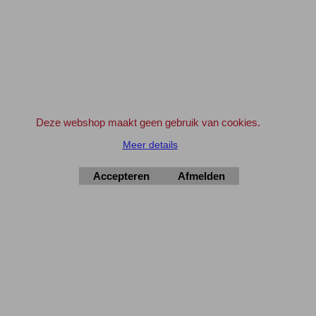
Bedrijven en Instellingen kunnen indien gewenst ook op rekening bestellen.
Geef svp even een e-mail vooraf.
info@elektronica-shop.nl
Zet bij 'Opmerkingen' (tijdens het invullen van de adres gegevens) 'OP
REKENING'.
Deze webshop maakt geen gebruik van cookies.
Elektronica-Shop.nl
Meer details
iban NL90 INGB 0004 7390 81
btw
NL001195012B34
Accepteren
Afmelden
KvK 14126336
.
© 2004-2025
▲Top
Webwinkel gemaakt met
ShopFactory webwinkel
software.