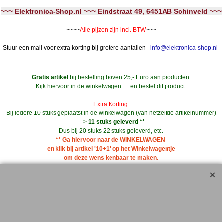
~~~ Elektronica-Shop.nl ~~~ Eindstraat 49, 6451AB Schinveld ~~~
~~~~
Alle pijzen zijn incl. BTW
~~~
Stuur een mail voor extra korting bij grotere aantallen
info@elektronica-shop.nl
Gratis artikel
bij bestelling boven 25,- Euro aan producten.
Kijk hiervoor in de winkelwagen .... en bestel dit product.
..... Extra Korting .....
Bij iedere 10 stuks geplaatst in de winkelwagen (van hetzelfde artikelnummer)
--->
11 stuks geleverd **
Dus bij 20 stuks 22 stuks geleverd, etc.
** Ga hiervoor naar de WINKELWAGEN
en klik bij artikel '10+1' op het Winkelwagentje
om deze wens kenbaar te maken.
Geldt ook voor 'aanbiedingen' en artikelen met korting
Maak gebruik van de aanbiedingen en verdien zo de verzendkosten geheel of
gedeeltelijk terug !