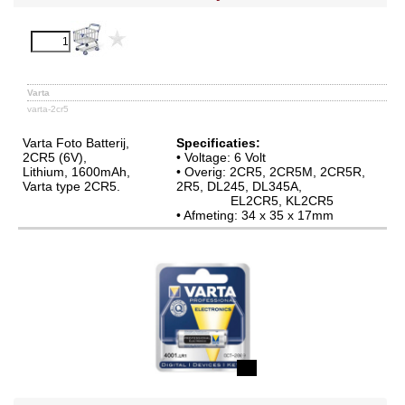
Varta
varta-2cr5
Varta Foto Batterij,
Specificaties:
2CR5 (6V),
• Voltage: 6 Volt
Lithium, 1600mAh,
• Overig: 2CR5, 2CR5M, 2CR5R,
Varta type 2CR5.
2R5, DL245, DL345A,
EL2CR5, KL2CR5
• Afmeting: 34 x 35 x 17mm