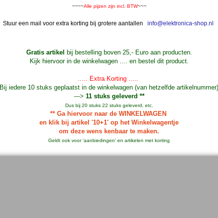
~~~~
Alle pijzen zijn incl. BTW
~~~
Stuur een mail voor extra korting bij grotere aantallen
info@elektronica-shop.nl
Gratis artikel
bij bestelling boven 25,- Euro aan producten.
Kijk hiervoor in de winkelwagen .... en bestel dit product.
..... Extra Korting .....
Bij iedere 10 stuks geplaatst in de winkelwagen (van hetzelfde artikelnummer
--->
11 stuks geleverd **
Dus bij 20 stuks 22 stuks geleverd, etc.
** Ga hiervoor naar de WINKELWAGEN
en klik bij artikel '10+1' op het Winkelwagentje
om deze wens kenbaar te maken.
Geldt ook voor 'aanbiedingen' en artikelen met korting
uik van de aanbiedingen en verdien zo de verzendkosten geheel of gedeelteli
Bedrijven en Instellingen kunnen indien gewenst ook op rekening bestellen.