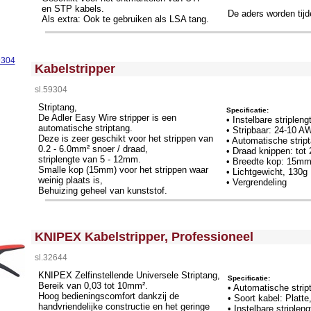
en STP kabels.
De aders worden tijd
Als extra: Ook te gebruiken als LSA tang.
<!-- MakeFullWidth0 --><!-- MakeFullWidth1 --><!-- MakeFullWidth2 --><!-- MakeFullWidth3 --><!-- MakeFullWidth4 --><!-- MakeFullWidth5 --><!-- MakeFullWidth6 --><!-- MakeFullWidth7 --><!-- MakeFullWidth8 --><!-- MakeFullWidth9 --><!-- MakeFullWidth10 --><!-- MakeFullWidth11 --><!-- MakeFullWidth12 --><!-- MakeFullWidth13 --><!-- MakeFullWidth14 --><!-- MakeFullWidth15 --><!-- MakeFullWidth16 --><!-- MakeFullWidth17 --><!-- MakeFullWidth18 --><!-- MakeFullWidth19 -->
Kabelstripper
sl.59304
Striptang,
Specificatie:
De Adler Easy Wire stripper is een
• Instelbare striplen
automatische striptang.
• Stripbaar: 24-10 
Deze is zeer geschikt voor het strippen van
• Automatische stript
0.2 - 6.0mm² snoer / draad,
• Draad knippen: to
striplengte van 5 - 12mm.
• Breedte kop: 15m
Smalle kop (15mm) voor het strippen waar
• Lichtgewicht, 130g
weinig plaats is,
• Vergrendeling
Behuizing geheel van kunststof.
<!-- MakeFullWidth0 --><!-- MakeFullWidth1 --><!-- MakeFullWidth2 --><!-- MakeFullWidth3 --><!-- MakeFullWidth4 --><!-- MakeFullWidth5 --><!-- MakeFullWidth6 --><!-- MakeFullWidth7 --><!-- MakeFullWidth8 --><!-- MakeFullWidth9 --><!-- MakeFullWidth10 --><!-- MakeFullWidth11 --><!-- MakeFullWidth12 --><!-- MakeFullWidth13 --><!-- MakeFullWidth14 --><!-- MakeFullWidth15 --><!-- MakeFullWidth16 --><!-- MakeFullWidth17 --><!-- MakeFullWidth18 --><!-- MakeFullWidth19 -->
KNIPEX Kabelstripper, Professioneel
sl.32644
KNIPEX Zelfinstellende Universele Striptang,
Specificatie:
Bereik van 0,03 tot 10mm².
• Automatische stript
Hoog bedieningscomfort dankzij de
• Soort kabel: Platte
handvriendelijke constructie en het geringe
• Instelbare striplen