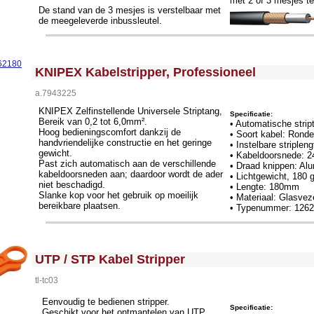
met 2 of 3 mesjes teg
De stand van de 3 mesjes is verstelbaar met
de meegeleverde inbussleutel.
<!-- MakeFullWidth0 --><!-- MakeFullWidth1 --><!-- MakeFullWidth2 --><!-- MakeFullWidth3 --><!-- MakeFullWidth4 --><!-- MakeFullWidth5 --><!-- MakeFullWidth6 --><!-- MakeFullWidth7 --><!-- MakeFullWidth8 --><!-- MakeFullWidth9 --><!-- MakeFullWidth10 --><!-- MakeFullWidth11 --><!-- MakeFullWidth12 --><!-- MakeFullWidth13 --><!-- MakeFullWidth14 --><!-- MakeFullWidth15 --><!-- MakeFullWidth16 --><!-- MakeFullWidth17 --><!-- MakeFullWidth18 --><!-- MakeFullWidth19 -->
KNIPEX Kabelstripper, Professioneel
a.7943225
KNIPEX Zelfinstellende Universele Striptang,
Specificatie:
Bereik van 0,2 tot 6,0mm².
• Automatische stript
Hoog bedieningscomfort dankzij de
• Soort kabel: Ronde
handvriendelijke constructie en het geringe
• Instelbare striplen
gewicht.
• Kabeldoorsnede:
Past zich automatisch aan de verschillende
• Draad knippen: Al
kabeldoorsneden aan; daardoor wordt de ader
• Lichtgewicht, 180 
niet beschadigd.
• Lengte: 180mm
Slanke kop voor het gebruik op moeilijk
• Materiaal: Glasvez
bereikbare plaatsen.
• Typenummer: 126
<!-- MakeFullWidth0 --><!-- MakeFullWidth1 --><!-- MakeFullWidth2 --><!-- MakeFullWidth3 --><!-- MakeFullWidth4 --><!-- MakeFullWidth5 --><!-- MakeFullWidth6 --><!-- MakeFullWidth7 --><!-- MakeFullWidth8 --><!-- MakeFullWidth9 --><!-- MakeFullWidth10 --><!-- MakeFullWidth11 --><!-- MakeFullWidth12 --><!-- MakeFullWidth13 --><!-- MakeFullWidth14 --><!-- MakeFullWidth15 --><!-- MakeFullWidth16 --><!-- MakeFullWidth17 --><!-- MakeFullWidth18 --><!-- MakeFullWidth19 -->
UTP / STP Kabel Stripper
tl-tc03
Eenvoudig te bedienen stripper.
Specificatie:
Geschikt voor het ontmantelen van UTP