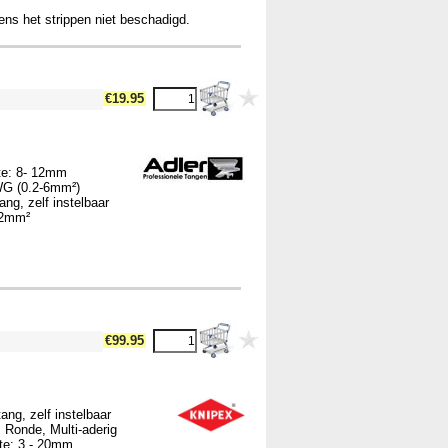
ens het strippen niet beschadigd.
€19.95
gte: 8- 12mm
AWG (0.2-6mm²)
ang, zelf instelbaar
t 2mm²
m
€99.95
ang, zelf instelbaar
, Ronde, Multi-aderig
gte: 3 - 20mm