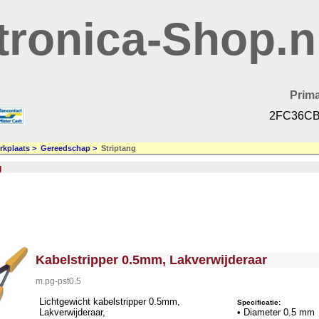
tronica-Shop.n
Prima
2FC36CB
rkplaats
>
Gereedschap
>
Striptang
g
<!-- MakeFullWidth0 --><!-- MakeFullWidth1 --><!-- MakeFullWidth2 --><!-- MakeFullWidth3 --><!-- MakeFullWidth4 --><!-- MakeFullWidth5 --><!-- MakeFullWidth6 --><!-- MakeFullWidth7 --><!-- MakeFullWidth8 --><!-- MakeFullWidth9 --><!-- MakeFullWidth10 --><!-- MakeFullWidth11 --><!-- MakeFullWidth12 --><!-- MakeFullWidth13 --><!-- MakeFullWidth14 --><!-- MakeFullWidth15 --><!-- MakeFullWidth16 --><!-- MakeFullWidth17 --><!-- MakeFullWidth18 --><!-- MakeFullWidth19 -->
Kabelstripper 0.5mm, Lakverwijderaar
m.pg-pst0.5
Lichtgewicht kabelstripper 0.5mm,
Specificatie:
Lakverwijderaar,
• Diameter 0.5 mm