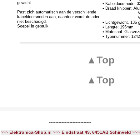
gewicht.
• Kabeldoorsnede:
• Draad knippen: Al
Past zich automatisch aan de verschillende
Multi-aderi
kabeldoorsneden aan; daardoor wordt de ader
Massief: 
niet beschadigd.
• Lichtgewicht, 136 
Soepel in gebruik.
• Lengte: 195mm
• Materiaal: Glasvez
• Typenummer: 124
▲Top
▲Top
-----------------------------------------------------------------------------------------
---------------------------
~~~ Elektronica-Shop.nl ~~~ Eindstraat 49, 6451AB Schinveld ~~~