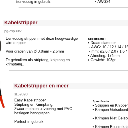
Eenvoudig in gebruik.
• AWG24
<!-- MakeFullWidth0 --><!-- MakeFullWidth1 --><!-- MakeFullWidth2 --><!-- MakeFullWidth3 --><!-- MakeFullWidth4 --><!-- MakeFullWidth5 --><!-- MakeFullWidth6 --><!-- MakeFullWidth7 --><!-- MakeFullWidth8 --><!-- MakeFullWidth9 --><!-- MakeFullWidth10 --><!-- MakeFullWidth11 --><!-- MakeFullWidth12 --><!-- MakeFullWidth13 --><!-- MakeFullWidth14 --><!-- MakeFullWidth15 --><!-- MakeFullWidth16 --><
Kabelstripper
pg-csp30/2
Eenvoudig strippen met deze hoogwaardige
Specificatie:
wire stripper.
• Draad diameter:
- AWG: 10 / 12 / 14 / 16
Voor draden van Ø 0.8mm - 2.6mm
- mm: ø2.6 / 2.0 / 1.6 / 
• Afmeting: 174mm
Te gebruiken als striptang, kniptang en
• Gewicht: 10
krimptang..
CSP 
<!-- MakeFullWidth0 --><!-- MakeFullWidth1 --><!-- MakeFullWidth2 --><!-- MakeFullWidth3 --><!-- MakeFullWidth4 --><!-- MakeFullWidth5 --><!-- MakeFullWidth6 --><!-- MakeFullWidth7 --><!-- MakeFullWidth8 --><!-- MakeFullWidth9 --><!-- MakeFullWidth10 --><!-- MakeFullWidth11 --><!-- MakeFullWidth12 --><!-- MakeFullWidth13 --><!-- MakeFullWidth14 --><!-- MakeFullWidth15 --><!-- MakeFullWidth16 --><!-- MakeFullWidth17 --><!-- MakeFullWidth18 --><!-- MakeFullWidth19 -->
Kabelstripper en meer
sl.59390
Easy Kabelstripper,
Specificatie:
Striptang en Krimptang.
• Strippen en Knipp
Zwaar metalen uitvoering met PVC
• Krimpen Geïsoleer
beslagen handgrepen.
AWG 20-10
• Krimpen Niet Geïso
Perfect in gebruik.
AWG 20-10
• Krimpen Bougie ka