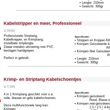
• Lengte: 210mm
• Gewicht: 300gr
<!-- MakeFullWidth0 --><!-- MakeFullWidth1 --><!-- MakeFullWidth2 --><!-- MakeFullWidth3 --><!-- MakeFullWidth4 --><!-- MakeFullWidth5 --><!-- MakeFullWidth6 --><!-- MakeFullWidth7 --><!-- MakeFullWidth8 --><!-- MakeFullWidth9 --><!-- MakeFullWidth10 --><!-- MakeFullWidth11 --><!-- MakeFullWidth12 --><!-- MakeFullWidth13 --><!-- MakeFullWidth14 --><!-- MakeFullWidth15 --><!-- MakeFullWidth16 --><
Kabelstripper en meer, Professioneel
sl.59382
Professionele Striptang,
Specificatie:
Kabelknipper, en Krimptang,
• Strippen en Knipper 
Instelbate striplengte.
• Krimpen Geïsoleerde 
Zwaar metalen uitvoering met PVC
AWG 22-10 
beslagen handgrepen.
• Krimpen Niet Geïsolee
AWG 22-10 
Perfect in gebruik.
• Lengte: 210mm
• Gewicht: 300gr
<!-- MakeFullWidth0 --><!-- MakeFullWidth1 --><!-- MakeFullWidth2 --><!-- MakeFullWidth3 --><!-- MakeFullWidth4 --><!-- MakeFullWidth5 --><!-- MakeFullWidth6 --><!-- MakeFullWidth7 --><!-- MakeFullWidth8 --><!-- MakeFullWidth9 --><!-- MakeFullWidth10 --><!-- MakeFullWidth11 --><!-- MakeFullWidth12 --><!-- MakeFullWidth13 --><!-- MakeFullWidth14 --><!-- MakeFullWidth15 --><!-- MakeFullWidth16 --><
Krimp- en Striptang Kabelschoentjes
w.77289
Specificatie:
4 in 1 Krimptang geschikt voor o.a.
• Krimpen geïsoleerd:
rode, blauwe en gele kabelschoenen,
Rood, Blauw en 
• Krimpen niet-geïsoleer
Deze multifunctionele tang kan:
1.5 / 2.5 / 4-6
Krimpen,