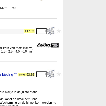
 M2.6 ... M5
€17.95
er
kern van max 10mm²,
- 1.5 - 2.5 - 4.0 - 6.0mm²
anbieding **
€3.95
€8.95
are blokje in de juiste stand.
de kabel en draai hem rond.
afscherming en de binnenkern worden nu