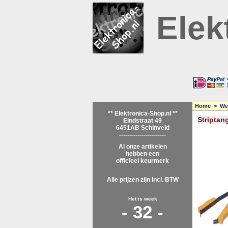
Elek
Home
>
We
** Elektronica-Shop.nl **
Striptan
Eindstraat 49
6451AB Schinveld
-----------------------
Al onze artikelen
hebben een
officieel keurmerk
Alle prijzen zijn incl. BTW
Het is week
- 32 -