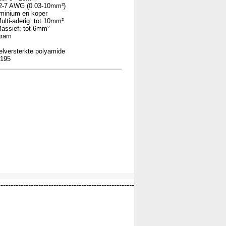
 32-7 AWG (0.03-10mm²)
uminium en koper
g: tot 10mm²
tot 6mm²
gram
elversterkte polyamide
2195
------------------------------------------------------