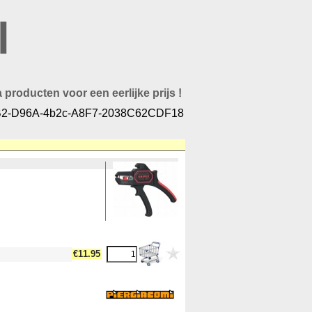
l
 producten voor een eerlijke prijs !
2-D96A-4b2c-A8F7-2038C62CDF18
€11.95