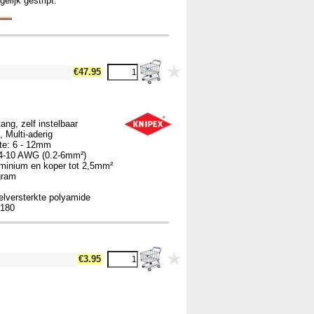
elijk gestript.
€47.95
ang, zelf instelbaar
, Multi-aderig
gte: 6 - 12mm
 24-10 AWG (0.2-6mm²)
uminium en koper tot 2,5mm²
gram
elversterkte polyamide
2180
€3.95