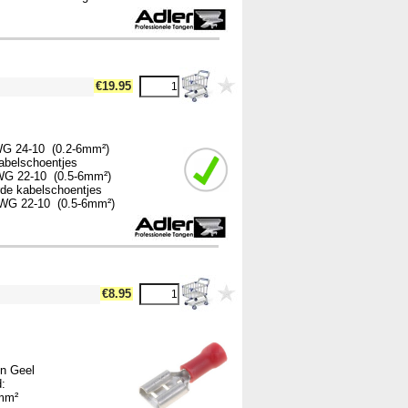
!-- MakeFullWidth17 --><!-- MakeFullWidth18 --><!-- MakeFullWidth19 -->
€19.95
AWG 24-10 (0.2-6mm²)
kabelschoentjes
(0.5-6mm²)
rde kabelschoentjes
(0.5-6mm²)
!-- MakeFullWidth17 --><!-- MakeFullWidth18 --><!-- MakeFullWidth19 -->
€8.95
Geel
d:
mm²