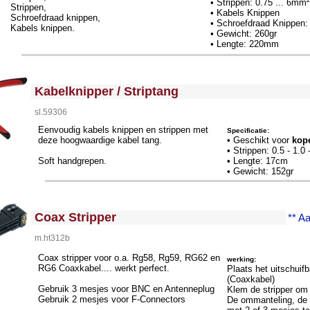
• Strippen: 0.75 ... 6mm²
Strippen,
• Kabels Knippen
Schroefdraad knippen,
• Schroefdraad Knippen:
Kabels knippen.
• Gewicht: 260gr
• Lengte: 220mm
<!-- MakeFullWidth0 --><!-- MakeFullWidth1 --><!-- MakeFullWidth2 --><!-- MakeFullWidth3 --><!-- MakeFullWidth4 --><!-- MakeFullWidth5 --><!-- MakeFullWidth6 --><!-- MakeFullWidth7 --><!-- MakeFullWidth8 --><!-- MakeFullWidth9 --><!-- MakeFullWidth10 --><!-- MakeFullWidth11 --><!-- MakeFullWidth12 --><!-- MakeFullWidth13 --><!-- MakeFullWidth14 --><!-- MakeFullWidth15 --><!-- MakeFullWidth16 --><!-- MakeFullWidth17 --><!-- MakeFullWidth18 --><!-- MakeFullWidth19 -->
Kabelknipper / Striptang
sl.59306
Eenvoudig kabels knippen en strippen met
Specificatie:
deze hoogwaardige kabel tang.
• Geschikt voor
kop
• Strippen: 0.5 - 1.0 
Soft handgrepen.
• Lengte: 17cm
• Gewicht: 152gr
<!-- MakeFullWidth0 --><!-- MakeFullWidth1 --><!-- MakeFullWidth2 --><!-- MakeFullWidth3 --><!-- MakeFullWidth4 --><!-- MakeFullWidth5 --><!-- MakeFullWidth6 --><!-- MakeFullWidth7 --><!-- MakeFullWidth8 --><!-- MakeFullWidth9 --><!-- MakeFullWidth10 --><!-- MakeFullWidth11 --><!-- MakeFullWidth12 --><!-- MakeFullWidth13 --><!-- MakeFullWidth14 --><!-- MakeFullWidth15 --><!-- MakeFullWidth16 --><!-- MakeFullWidth17 --><!-- MakeFullWidth18 --><!-- MakeFullWidth19 -->
Coax Stripper
** A
m.ht312b
Coax stripper voor o.a. Rg58, Rg59, RG62 en
werking:
RG6 Coaxkabel.... werkt perfect.
Plaats het uitschuifb
(Coaxkabel)
Gebruik 3 mesjes voor BNC en Antenneplug
Klem de stripper om 
Gebruik 2 mesjes voor F-Connectors
De ommanteling, de 