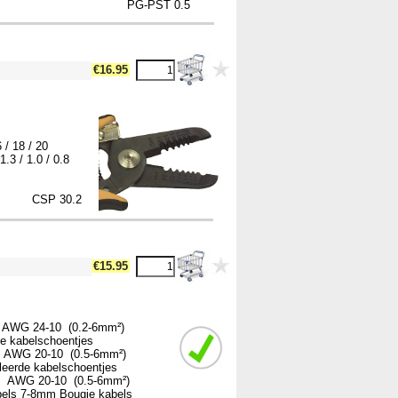
PG-PST 0.5
!-- MakeFullWidth17 --><!-- MakeFullWidth18 --><!-- MakeFullWidth19 -->
€16.95
 / 18 / 20
1.3 / 1.0 / 0.8
3gr
30.2
€15.95
er AWG 24-10 (0.2-6mm²)
de kabelschoentjes
 (0.5-6mm²)
leerde kabelschoentjes
 (0.5-6mm²)
bels 7-8mm Bougie kabels