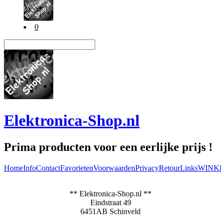
0
Elektronica-Shop.nl
Prima producten voor een eerlijke prijs !
Home
Info
Contact
Favorieten
Voorwaarden
Privacy
Retour
Links
WINK
** Elektronica-Shop.nl **
Eindstraat 49
6451AB Schinveld
-----------------------