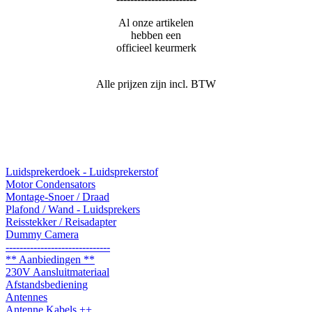
Al onze artikelen
hebben een
officieel keurmerk
Alle prijzen zijn incl. BTW
Het is week
- 32 -
Luidsprekerdoek - Luidsprekerstof
Motor Condensators
Montage-Snoer / Draad
Plafond / Wand - Luidsprekers
Reisstekker / Reisadapter
Dummy Camera
------------------------------
** Aanbiedingen **
230V Aansluitmateriaal
Afstandsbediening
Antennes
Antenne Kabels ++