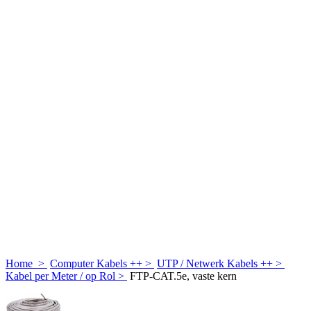
Home
>
Computer Kabels ++
>
UTP / Netwerk Kabels ++
>
Kabel per Meter / op Rol
>
FTP-CAT.5e, vaste kern