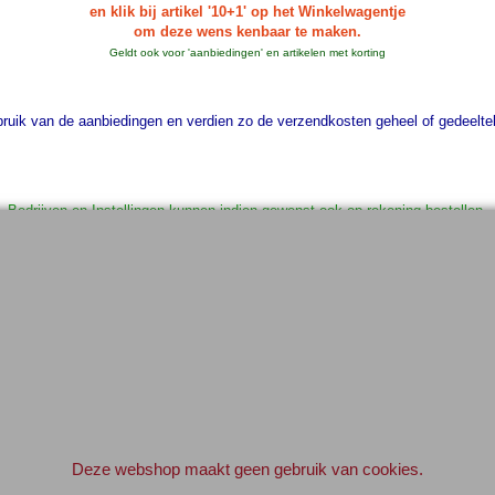
en klik bij artikel '10+1' op het Winkelwagentje
om deze wens kenbaar te maken.
Geldt ook voor 'aanbiedingen' en artikelen met korting
uik van de aanbiedingen en verdien zo de verzendkosten geheel of gedeelteli
Bedrijven en Instellingen kunnen indien gewenst ook op rekening bestellen.
Geef svp even een e-mail vooraf.
info@elektronica-shop.nl
 bij 'Opmerkingen' (tijdens het invullen van de adres gegevens) 'OP REKENI
Elektronica-Shop.nl
iban NL90 INGB 0004 7390 81
btw
NL001195012B34
KvK 14126336
.
Deze webshop maakt geen gebruik van cookies.
© 2004-2026