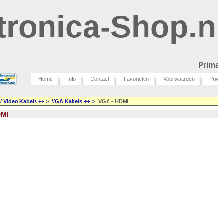
tronica-Shop.n
Prima
Home
Info
Contact
Favorieten
Voorwaarden
Pri
 / Video Kabels ++
>
VGA Kabels ++
>
VGA - HDMI
DMI