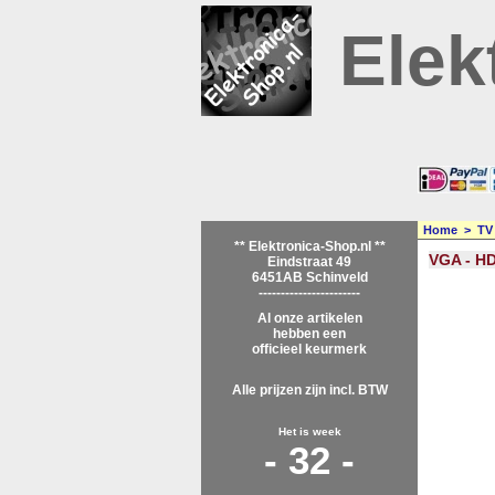
Elek
Home
>
TV
** Elektronica-Shop.nl **
VGA - H
Eindstraat 49
6451AB Schinveld
-----------------------
Al onze artikelen
hebben een
officieel keurmerk
Alle prijzen zijn incl. BTW
Het is week
- 32 -