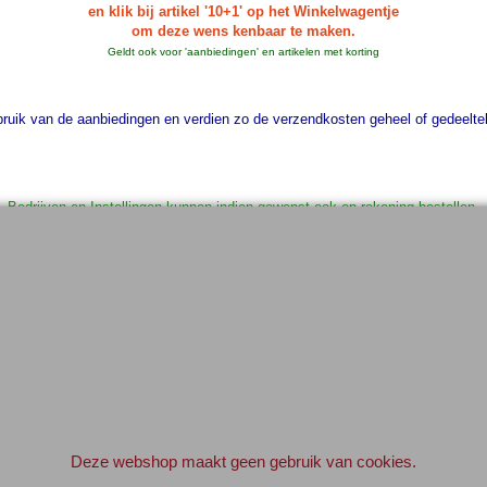
en klik bij artikel '10+1' op het Winkelwagentje
om deze wens kenbaar te maken.
Geldt ook voor 'aanbiedingen' en artikelen met korting
uik van de aanbiedingen en verdien zo de verzendkosten geheel of gedeelteli
Bedrijven en Instellingen kunnen indien gewenst ook op rekening bestellen.
Geef svp even een e-mail vooraf.
info@elektronica-shop.nl
 bij 'Opmerkingen' (tijdens het invullen van de adres gegevens) 'OP REKENI
Elektronica-Shop.nl
iban NL90 INGB 0004 7390 81
btw
NL001195012B34
KvK 14126336
.
Deze webshop maakt geen gebruik van cookies.
© 2004-2026