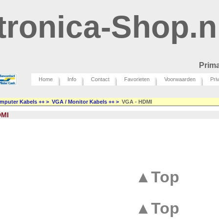
tronica-Shop.n
Prima
Home
Info
Contact
Favorieten
Voorwaarden
Pri
mputer Kabels ++
>
VGA / Monitor Kabels ++
>
VGA - HDMI
DMI
▲Top
▲Top