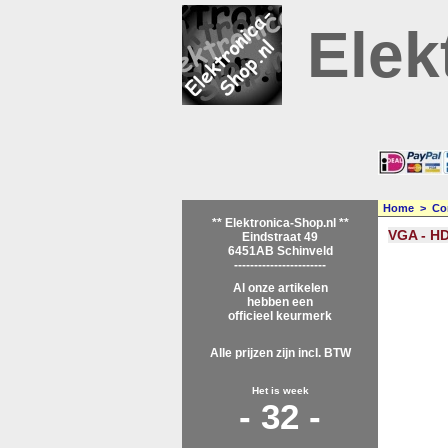
Elek
Home
>
Co
** Elektronica-Shop.nl **
VGA - H
Eindstraat 49
6451AB Schinveld
-----------------------
Al onze artikelen
hebben een
officieel keurmerk
Alle prijzen zijn incl. BTW
Het is week
- 32 -