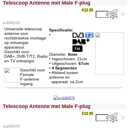
<!-- MakeFullWidth0 --><!-- MakeFullWidth1 --><!-- MakeFullWidth2 --><!-- MakeFullWidth3 --><!-- MakeFullWidth4 --><!-- MakeFullWidth5 --><!-- MakeFullWidth6 --><!-- MakeFullWidth7 --><!-- MakeFullWidth8 --><!-- MakeFullWidth9 --><!-- MakeFullWidth10 --><!-- MakeFullWidth11 --><!-- MakeFullWidth12 --><!-- MakeFullWidth13 --><!-- MakeFullWidth14 --><!-- MakeFullWidth15 --><!-- MakeFullWidth16 --><!-- MakeFullWidth17 --><!-- MakeFullWidth18 --><!-- MakeFullWidth19 -->
Telescoop Antenne met Male F-plug
€12.95
a.d345220
Universele telescoop
Specificatie:
antenne voor
•
rechtstreekse montage
op ontvangst-
apparatuur.
Geschikt voor:
Diameter:
6mm
DAB+, DVB-T/T2, Radio
• Ingeschoven: 21cm
en TV ontvangst.
• Uitgeschoven:
67cm
•
4 Segmenten
Geschikt voor
• Afstand tussen
Female
antenne en
F-antenne
apparaat: ca.2cm
ingang.
<!-- MakeFullWidth0 --><!-- MakeFullWidth1 --><!-- MakeFullWidth2 --><!-- MakeFullWidth3 --><!-- MakeFullWidth4 --><!-- MakeFullWidth5 --><!-- MakeFullWidth6 --><!-- MakeFullWidth7 --><!-- MakeFullWidth8 --><!-- MakeFullWidth9 --><!-- MakeFullWidth10 --><!-- MakeFullWidth11 --><!-- MakeFullWidth12 --><!-- MakeFullWidth13 --><!-- MakeFullWidth14 --><!-- MakeFullWidth15 --><!-- MakeFullWidth16 --><!-- MakeFullWidth17 --><!-- MakeFullWidth18 --><!-- MakeFullWidth19 -->
Telescoop Antenne met Male F-plug
€12.95
a.g184576