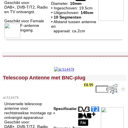
Geschikt voor:
Diameter:
10mm
DAB+, DVB-T/T2, Radio
• Ingeschoven: 19.5cm
en TV ontvangst.
• Uitgeschoven:
140cm
•
10 Segmenten
Geschikt voor Female
• Afstand tussen antenne
F-antenne
en
ingang.
apparaat: ca.2cm
<!-- MakeFullWidth0 --><!-- MakeFullWidth1 --><!-- MakeFullWidth2 --><!-- MakeFullWidth3 --><!-- MakeFullWidth4 --><!-- MakeFullWidth5 --><!-- MakeFullWidth6 --><!-- MakeFullWidth7 --><!-- MakeFullWidth8 --><!-- MakeFullWidth9 --><!-- MakeFullWidth10 --><!-- MakeFullWidth11 --><!-- MakeFullWidth12 --><!-- MakeFullWidth13 --><!-- MakeFullWidth14 --><!-- MakeFullWidth15 --><!-- MakeFullWidth16 --><!-- MakeFullWidth17 --><!-- MakeFullWidth18 --><!-- MakeFullWidth19 -->
.......................................................................................
<!-- MakeFullWidth0 --><!-- MakeFullWidth1 --><!-- MakeFullWidth2 --><!-- MakeFullWidth3 --><!-- MakeFullWidth4 --><!-- MakeFullWidth5 --><!-- MakeFullWidth6 --><!-- MakeFullWidth7 --><!-- MakeFullWidth8 --><!-- MakeFullWidth9 --><!-- MakeFullWidth10 --><!-- MakeFullWidth11 --><!-- MakeFullWidth12 --><!-- MakeFullWidth13 --><!-- MakeFullWidth14 --><!-- MakeFullWidth15 --><!-- MakeFullWidth16 --><!-- MakeFullWidth17 --><!-- MakeFullWidth18 --><!-- MakeFullWidth19 -->
Telescoop Antenne met BNC-plug
€8.95
al.514479
Universele telescoop
antenne voor
Specificatie:
rechtstreekse montage op
•
ontvangst-apparatuur.
Geschikt voor:
DAB+, DVB-T/T2, Radio,