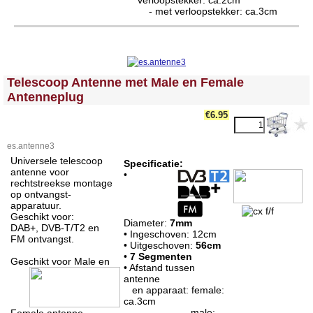
- met verloopstekker: ca.3cm
<!-- MakeFullWidth0 --><!-- MakeFullWidth1 --><!-- MakeFullWidth2 --><!-- MakeFullWidth3 --><!-- MakeFullWidth4 --><!-- MakeFullWidth5 --><!-- MakeFullWidth6 --><!-- MakeFullWidth7 --><!-- MakeFullWidth8 --><!-- MakeFullWidth9 --><!-- MakeFullWidth10 --><!-- MakeFullWidth11 --><!-- MakeFullWidth12 --><!-- MakeFullWidth13 --><!-- MakeFullWidth14 --><!-- MakeFullWidth15 --><!-- MakeFullWidth16 --><!-- MakeFullWidth17 --><!-- MakeFullWidth18 --><!-- MakeFullWidth19 -->
Telescoop Antenne met Male en Female
Antenneplug
€6.95
es.antenne3
Universele telescoop
Specificatie:
antenne voor
•
rechtstreekse montage
op ontvangst-
apparatuur.
Geschikt voor:
Diameter:
7mm
DAB+, DVB-T/T2 en
• Ingeschoven: 12cm
FM ontvangst.
• Uitgeschoven:
56cm
•
7 Segmenten
Geschikt voor Male en
• Afstand tussen
antenne
en apparaat: female:
ca.3cm
male: