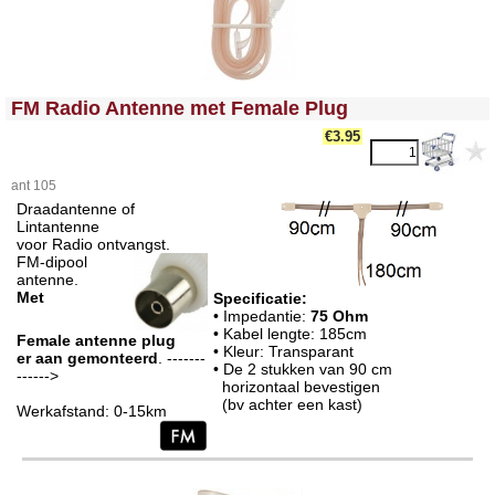
<!-- MakeFullWidth0 --><!-- MakeFullWidth1 --><!-- MakeFullWidth2 --><!-- MakeFullWidth3 --><!-- MakeFullWidth4 --><!-- MakeFullWidth5 --><!-- MakeFullWidth6 --><!-- MakeFullWidth7 --><!-- MakeFullWidth8 --><!-- MakeFullWidth9 --><!-- MakeFullWidth10 --><!-- MakeFullWidth11 --><!-- MakeFullWidth12 --><!-- MakeFullWidth13 --><!-- MakeFullWidth14 --><!-- MakeFullWidth15 --><!-- MakeFullWidth16 --><!-- MakeFullWidth17 --><!-- MakeFullWidth18 --><!-- MakeFullWidth19 -->
FM Radio Antenne met Female Plug
€3.95
ant 105
Draadantenne of
Lintantenne
voor Radio ontvangst.
FM-dipool
antenne.
Met
Specificatie:
• Impedantie:
75 Ohm
• Kabel lengte: 185cm
Female antenne plug
• Kleur: Transparant
er aan gemonteerd
. -------
• De 2 stukken van 90 cm
------>
horizontaal bevestigen
(bv achter een kast)
Werkafstand: 0-15km