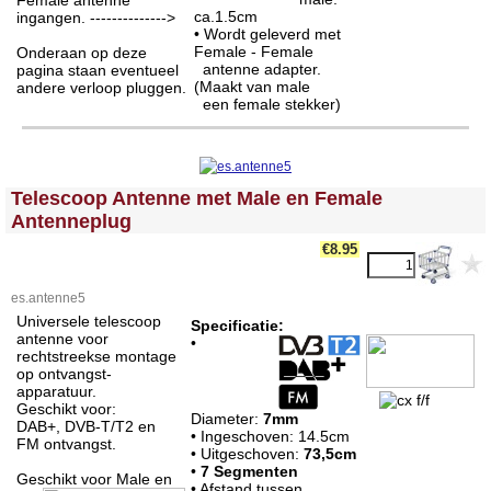
Female antenne
ca.1.5cm
ingangen. -------------->
• Wordt geleverd met
Female - Female
Onderaan op deze
antenne adapter.
pagina staan eventueel
(Maakt van male
andere verloop pluggen.
een female stekker)
<!-- MakeFullWidth0 --><!-- MakeFullWidth1 --><!-- MakeFullWidth2 --><!-- MakeFullWidth3 --><!-- MakeFullWidth4 --><!-- MakeFullWidth5 --><!-- MakeFullWidth6 --><!-- MakeFullWidth7 --><!-- MakeFullWidth8 --><!-- MakeFullWidth9 --><!-- MakeFullWidth10 --><!-- MakeFullWidth11 --><!-- MakeFullWidth12 --><!-- MakeFullWidth13 --><!-- MakeFullWidth14 --><!-- MakeFullWidth15 --><!-- MakeFullWidth16 --><!-- MakeFullWidth17 --><!-- MakeFullWidth18 --><!-- MakeFullWidth19 -->
Telescoop Antenne met Male en Female
Antenneplug
€8.95
es.antenne5
Universele telescoop
Specificatie:
antenne voor
•
rechtstreekse montage
op ontvangst-
apparatuur.
Geschikt voor:
Diameter:
7mm
DAB+, DVB-T/T2 en
• Ingeschoven: 14.5cm
FM ontvangst.
• Uitgeschoven:
73,5cm
•
7 Segmenten
Geschikt voor Male en
• Afstand tussen