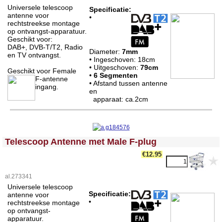
Universele telescoop
Specificatie:
antenne voor
•
rechtstreekse montage
op ontvangst-apparatuur.
Geschikt voor:
DAB+, DVB-T/T2, Radio
Diameter:
7mm
en TV ontvangst.
• Ingeschoven: 18cm
• Uitgeschoven:
79cm
Geschikt voor Female
•
6 Segmenten
F-antenne
• Afstand tussen antenne
ingang.
en
apparaat: ca.2cm
<!-- MakeFullWidth0 --><!-- MakeFullWidth1 --><!-- MakeFullWidth2 --><!-- MakeFullWidth3 --><!-- MakeFullWidth4 --><!-- MakeFullWidth5 --><!-- MakeFullWidth6 --><!-- MakeFullWidth7 --><!-- MakeFullWidth8 --><!-- MakeFullWidth9 --><!-- MakeFullWidth10 --><!-- MakeFullWidth11 --><!-- MakeFullWidth12 --><!-- MakeFullWidth13 --><!-- MakeFullWidth14 --><!-- MakeFullWidth15 --><!-- MakeFullWidth16 --><!-- MakeFullWidth17 --><!-- MakeFullWidth18 --><!-- MakeFullWidth19 -->
Telescoop Antenne met Male F-plug
€12.95
al.273341
Universele telescoop
Specificatie:
antenne voor
•
rechtstreekse montage
op ontvangst-
apparatuur.