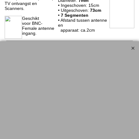
Diameter:
7mm
TV ontvangst en
• Ingeschoven: 15cm
Scanners.
• Uitgeschoven:
73cm
•
7 Segmenten
Geschikt
• Afstand tussen antenne
voor BNC-
en
Female antenne
apparaat: ca.2cm
ingang.
<!-- MakeFullWidth0 --><!-- MakeFullWidth1 --><!-- MakeFullWidth2 --><!-- MakeFullWidth3 --><!-- MakeFullWidth4 --><!-- MakeFullWidth5 --><!-- MakeFullWidth6 --><!-- MakeFullWidth7 --><!-- MakeFullWidth8 --><!-- MakeFullWidth9 --><!-- MakeFullWidth10 --><!-- MakeFullWidth11 --><!-- MakeFullWidth12 --><!-- MakeFullWidth13 --><!-- MakeFullWidth14 --><!-- MakeFullWidth15 --><!-- MakeFullWidth16 --><!-- MakeFullWidth17 --><!-- MakeFullWidth18 --><!-- MakeFullWidth19 -->
.......................................................................................
<!-- MakeFullWidth0 --><!-- MakeFullWidth1 --><!-- MakeFullWidth2 --><!-- MakeFullWidth3 --><!-- MakeFullWidth4 --><!-- MakeFullWidth5 --><!-- MakeFullWidth6 --><!-- MakeFullWidth7 --><!-- MakeFullWidth8 --><!-- MakeFullWidth9 --><!-- MakeFullWidth10 --><!-- MakeFullWidth11 --><!-- MakeFullWidth12 --><!-- MakeFullWidth13 --><!-- MakeFullWidth14 --><!-- MakeFullWidth15 --><!-- MakeFullWidth16 --><!-- MakeFullWidth17 --><!-- MakeFullWidth18 --><!-- MakeFullWidth19 -->
Coax Verloopstekker / Koppelstukje, f/f
€0.35
w.11536
Coax Female naar
Specificatie:
Coax Female
•
Maakt van een MALE plug een
FEMALE plug