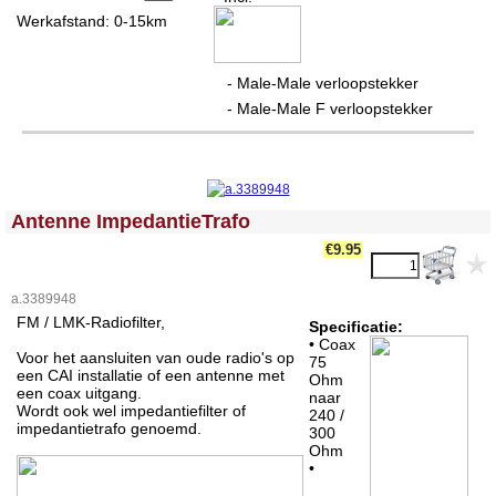
Werkafstand: 0-15km
- Male-Male verloopstekker
- Male-Male F verloopstekker
<!-- MakeFullWidth0 --><!-- MakeFullWidth1 --><!-- MakeFullWidth2 --><!-- MakeFullWidth3 --><!-- MakeFullWidth4 --><!-- MakeFullWidth5 --><!-- MakeFullWidth6 --><!-- MakeFullWidth7 --><!-- MakeFullWidth8 --><!-- MakeFullWidth9 --><!-- MakeFullWidth10 --><!-- MakeFullWidth11 --><!-- MakeFullWidth12 --><!-- MakeFullWidth13 --><!-- MakeFullWidth14 --><!-- MakeFullWidth15 --><!-- MakeFullWidth16 --><!-- MakeFullWidth17 --><!-- MakeFullWidth18 --><!-- MakeFullWidth19 -->
Antenne ImpedantieTrafo
€9.95
a.3389948
FM / LMK-Radiofilter,
Specificatie:
• Coax
Voor het aansluiten van oude radio's op
75
een CAI installatie of een antenne met
Ohm
een coax uitgang.
naar
Wordt ook wel impedantiefilter of
240 /
impedantietrafo genoemd.
300
Ohm
•