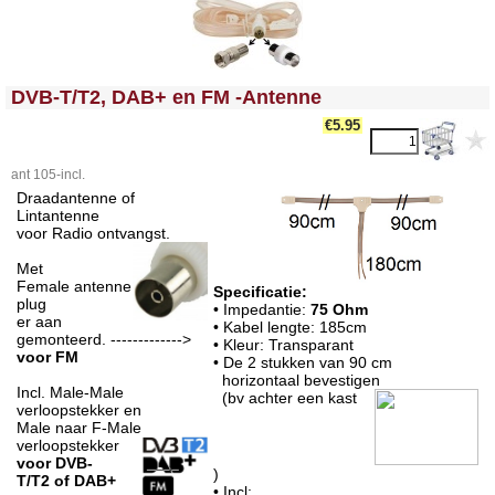
<!-- MakeFullWidth0 --><!-- MakeFullWidth1 --><!-- MakeFullWidth2 --><!-- MakeFullWidth3 --><!-- MakeFullWidth4 --><!-- MakeFullWidth5 --><!-- MakeFullWidth6 --><!-- MakeFullWidth7 --><!-- MakeFullWidth8 --><!-- MakeFullWidth9 --><!-- MakeFullWidth10 --><!-- MakeFullWidth11 --><!-- MakeFullWidth12 --><!-- MakeFullWidth13 --><!-- MakeFullWidth14 --><!-- MakeFullWidth15 --><!-- MakeFullWidth16 --><!-- MakeFullWidth17 --><!-- MakeFullWidth18 --><!-- MakeFullWidth19 -->
DVB-T/T2, DAB+ en FM -Antenne
€5.95
ant 105-incl.
Draadantenne of
Lintantenne
voor Radio ontvangst.
Met
Female antenne
Specificatie:
plug
• Impedantie:
75 Ohm
er aan
• Kabel lengte: 185cm
gemonteerd. ------------->
• Kleur: Transparant
voor FM
• De 2 stukken van 90 cm
horizontaal bevestigen
Incl. Male-Male
(bv achter een kast
verloopstekker en
Male naar F-Male
verloopstekker
voor DVB-
)
T/T2 of DAB+
• Incl: