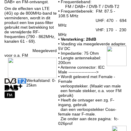
DAB+ en FM-ontvangst.
• Frequentieband:
FM / DAB+ / DVB-T / DVB-T2
Om de effecten van LTE
• Frequentiebereik: FM: 87.5 -
(4G) op de 800MHz-band te
108.5 MHz
verminderen, wordt in dit
UHF: 470 - 694
product een low pass-filter
MHz
gebruikt met betrekking tot
VHF: 170 - 230
de verwijderde RF-
MHz
frequenties (790 - 862MHz,
•
Versterking: 28dB
kanalen 61 - 69).
• Voeding via meegeleverde adapter,
5V DC
Meegeleverd
• Impedantie: 75 Ohm
voor o.a. FM
• Lengte antennekabel:
200cm
• Antenne connector: IEC
Male ------------------->
• Wordt geleverd met Female -
Werkafstand: 0-
Female
25km
verloopstekker. (Maakt van male
een female stekker, o.a. voor FM
gebruik)
• Heeft de ontvager een zg. F-
ingang, gebruik
dan een verloopstekker Coax-
female naar F-male.
Zie onder aan deze pagina: fc-
026prof