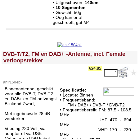
• Uitgeschoven:
140cm
•
10 Segmenten
• Gewicht: 50g
• Oog kan er af
geschroeft, gat M4
<!-- MakeFullWidth0 --><!-- MakeFullWidth1 --><!-- MakeFullWidth2 --><!-- MakeFullWidth3 --><!-- MakeFullWidth4 --><!-- MakeFullWidth5 --><!-- MakeFullWidth6 --><!-- MakeFullWidth7 --><!-- MakeFullWidth8 --><!-- MakeFullWidth9 --><!-- MakeFullWidth10 --><!-- MakeFullWidth11 --><!-- MakeFullWidth12 --><!-- MakeFullWidth13 --><!-- MakeFullWidth14 --><!-- MakeFullWidth15 --><!-- MakeFullWidth16 --><!-- MakeFullWidth17 --><!-- MakeFullWidth18 --><!-- MakeFullWidth19 -->
DVB-T/T2, FM en DAB+ -Antenne, incl. Female
Verloopstekker
€24.95
anir1504bk
Binnenantenne, geschikt
Specificatie:
voor alle DVB-T, DVB-T2
• Locatie: Binnen
en DAB+ en FM-ontvangst.
• Frequentieband:
Blinkend Zwart,
FM / DAB+ / DVB-T / DVB-T2
• Frequentiebereik: FM: 87.5 - 108.5
Met ingebouwde 28 dB
MHz
versterker.
UHF: 470 - 694
MHz
Voeding 230 Volt, via
VHF: 170 - 230
adapter of via USB.
MHz
(Adapter en USB kabel