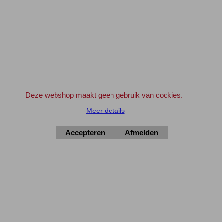
▲Top
▲Top
-----------------------------------------------------------------------------------------
-----------------------------------------------------------------------------------------
---------------------------------------------
Deze webshop maakt geen gebruik van cookies.
~~~ Elektronica-Shop.nl ~~~ Eindstraat 49, 6451AB Schinveld ~~~
Meer details
~~~~
Alle pijzen zijn incl. BTW
~~~
Accepteren
Afmelden
Stuur een mail voor extra korting bij grotere aantallen
info@elektronica-shop.nl
Gratis artikel
bij bestelling boven 25,- Euro aan producten.
Kijk hiervoor in de winkelwagen .... en bestel dit product.
..... Extra Korting .....
Bij iedere 10 stuks geplaatst in de winkelwagen (van hetzelfde artikelnummer)
--->
11 stuks geleverd **