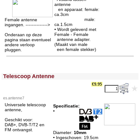
antenne
en apparaat: female:
ca.3cm
male:
Female antenne
ca.1.5cm
ingangen. -------------->
• Wordt geleverd met
Female - Female
Onderaan op deze
antenne adapter.
pagina staan eventueel
(Maakt van male
andere verloop
een female stekker)
pluggen.
<!-- MakeFullWidth0 --><!-- MakeFullWidth1 --><!-- MakeFullWidth2 --><!-- MakeFullWidth3 --><!-- MakeFullWidth4 --><!-- MakeFullWidth5 --><!-- MakeFullWidth6 --><!-- MakeFullWidth7 --><!-- MakeFullWidth8 --><!-- MakeFullWidth9 --><!-- MakeFullWidth10 --><!-- MakeFullWidth11 --><!-- MakeFullWidth12 --><!-- MakeFullWidth13 --><!-- MakeFullWidth14 --><!-- MakeFullWidth15 --><!-- MakeFullWidth16 --><!-- MakeFullWidth17 --><!-- MakeFullWidth18 --><!-- MakeFullWidth19 -->
Telescoop Antenne
€9.95
es.antenne7
Universele telescoop
Specificatie:
antenne,
•
Geschikt voor:
DAB+, DVB-T/T2 en
FM ontvangst.
Diameter:
10mm
• Ingeschoven: 19.5cm