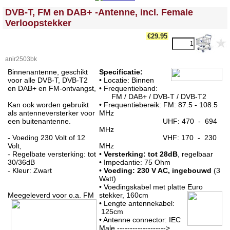
<!-- MakeFullWidth0 --><!-- MakeFullWidth1 --><!-- MakeFullWidth2 --><!-- MakeFullWidth3 --><!-- MakeFullWidth4 --><!-- MakeFullWidth5 --><!-- MakeFullWidth6 --><!-- MakeFullWidth7 --><!-- MakeFullWidth8 --><!-- MakeFullWidth9 --><!-- MakeFullWidth10 --><!-- MakeFullWidth11 --><!-- MakeFullWidth12 --><!-- MakeFullWidth13 --><!-- MakeFullWidth14 --><!-- MakeFullWidth15 --><!-- MakeFullWidth16 --><!-- MakeFullWidth17 --><!-- MakeFullWidth18 --><!-- MakeFullWidth19 -->
DVB-T, FM en DAB+ -Antenne, incl. Female
Verloopstekker
€29.95
anir2503bk
Binnenantenne, geschikt
Specificatie:
voor alle DVB-T, DVB-T2
• Locatie: Binnen
en DAB+ en FM-ontvangst,
• Frequentieband:
FM / DAB+ / DVB-T / DVB-T2
Kan ook worden gebruikt
• Frequentiebereik: FM: 87.5 - 108.5
als antenneversterker voor
MHz
een buitenantenne.
UHF: 470 - 694
MHz
- Voeding 230 Volt of 12
VHF: 170 - 230
Volt,
MHz
- Regelbate versterking: tot
•
Versterking: tot 28dB
, regelbaar
30/36dB
• Impedantie: 75 Ohm
- Kleur: Zwart
•
Voeding: 230 V AC, ingebouwd
(3
Watt)
• Voedingskabel met platte Euro
Meegeleverd voor o.a. FM
stekker, 160cm
• Lengte antennekabel:
125cm
• Antenne connector: IEC
Male ------------------->