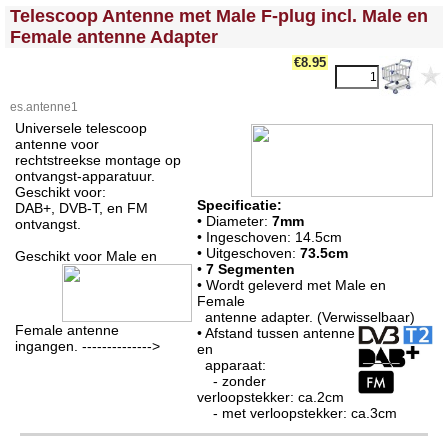
<!-- MakeFullWidth0 --><!-- MakeFullWidth1 --><!-- MakeFullWidth2 --><!-- MakeFullWidth3 --><!-- MakeFullWidth4 --><!-- MakeFullWidth5 --><!-- MakeFullWidth6 --><!-- MakeFullWidth7 --><!-- MakeFullWidth8 --><!-- MakeFullWidth9 --><!-- MakeFullWidth10 --><!-- MakeFullWidth11 --><!-- MakeFullWidth12 --><!-- MakeFullWidth13 --><!-- MakeFullWidth14 --><!-- MakeFullWidth15 --><!-- MakeFullWidth16 --><!-- MakeFullWidth17 --><!-- MakeFullWidth18 --><!-- MakeFullWidth19 -->
Telescoop Antenne met Male F-plug incl. Male en
Female antenne Adapter
€8.95
es.antenne1
Universele telescoop
antenne voor
rechtstreekse montage op
ontvangst-apparatuur.
Geschikt voor:
Specificatie:
DAB+, DVB-T, en FM
• Diameter:
7mm
ontvangst.
• Ingeschoven: 14.5cm
• Uitgeschoven:
73.5cm
Geschikt voor Male en
•
7 Segmenten
• Wordt geleverd met Male en
Female
antenne adapter. (Verwisselbaar)
Female antenne
• Afstand tussen antenne
ingangen. -------------->
en
apparaat:
- zonder
verloopstekker: ca.2cm
- met verloopstekker: ca.3cm