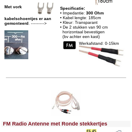
Met vork
Specificatie:
• Impedantie:
300 Ohm
• Kabel lengte: 185cm
kabelschoentjes er aan
• Kleur: Transparant
gemonteerd
. --------->
• De 2 stukken van 90 cm
horizontaal bevestigen
(bv achter een kast)
Werkafstand: 0-15km
<!-- MakeFullWidth0 --><!-- MakeFullWidth1 --><!-- MakeFullWidth2 --><!-- MakeFullWidth3 --><!-- MakeFullWidth4 --><!-- MakeFullWidth5 --><!-- MakeFullWidth6 --><!-- MakeFullWidth7 --><!-- MakeFullWidth8 --><!-- MakeFullWidth9 --><!-- MakeFullWidth10 --><!-- MakeFullWidth11 --><!-- MakeFullWidth12 --><!-- MakeFullWidth13 --><!-- MakeFullWidth14 --><!-- MakeFullWidth15 --><!-- MakeFullWidth16 --><!-- MakeFullWidth17 --><!-- MakeFullWidth18 --><!-- MakeFullWidth19 -->
FM Radio Antenne met Ronde stekkertjes
€6.45