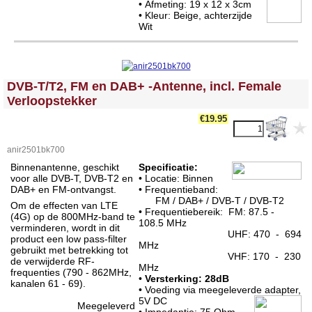
• Afmeting: 19 x 12 x 3cm
• Kleur: Beige, achterzijde
Wit
<!-- MakeFullWidth0 --><!-- MakeFullWidth1 --><!-- MakeFullWidth2 --><!-- MakeFullWidth3 --><!-- MakeFullWidth4 --><!-- MakeFullWidth5 --><!-- MakeFullWidth6 --><!-- MakeFullWidth7 --><!-- MakeFullWidth8 --><!-- MakeFullWidth9 --><!-- MakeFullWidth10 --><!-- MakeFullWidth11 --><!-- MakeFullWidth12 --><!-- MakeFullWidth13 --><!-- MakeFullWidth14 --><!-- MakeFullWidth15 --><!-- MakeFullWidth16 --><!-- MakeFullWidth17 --><!-- MakeFullWidth18 --><!-- MakeFullWidth19 -->
DVB-T/T2, FM en DAB+ -Antenne, incl. Female
Verloopstekker
€19.95
anir2501bk700
Binnenantenne, geschikt
Specificatie:
voor alle DVB-T, DVB-T2 en
• Locatie: Binnen
DAB+ en FM-ontvangst.
• Frequentieband:
FM / DAB+ / DVB-T / DVB-T2
Om de effecten van LTE
• Frequentiebereik: FM: 87.5 -
(4G) op de 800MHz-band te
108.5 MHz
verminderen, wordt in dit
UHF: 470 - 694
product een low pass-filter
MHz
gebruikt met betrekking tot
VHF: 170 - 230
de verwijderde RF-
MHz
frequenties (790 - 862MHz,
•
Versterking: 28dB
kanalen 61 - 69).
• Voeding via meegeleverde adapter,
5V DC
Meegeleverd
• Impedantie: 75 Ohm