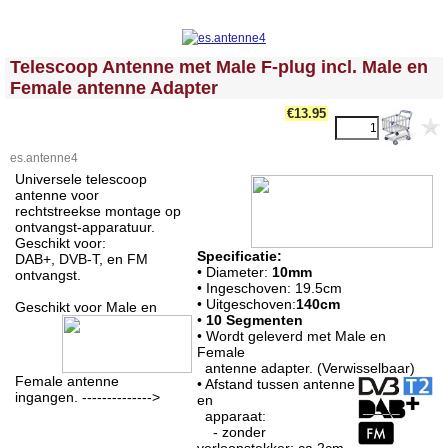
<!-- MakeFullWidth0 --><!-- MakeFullWidth1 --><!-- MakeFullWidth2 --><!-- MakeFullWidth3 --><!-- MakeFullWidth4 --><!-- MakeFullWidth5 --><!-- MakeFullWidth6 --><!-- MakeFullWidth7 --><!-- MakeFullWidth8 --><!-- MakeFullWidth9 --><!-- MakeFullWidth10 --><!-- MakeFullWidth11 --><!-- MakeFullWidth12 --><!-- MakeFullWidth13 --><!-- MakeFullWidth14 --><!-- MakeFullWidth15 --><!-- MakeFullWidth16 --><!-- MakeFullWidth17 --><!-- MakeFullWidth18 --><!-- MakeFullWidth19 -->
Telescoop Antenne met Male F-plug incl. Male en
Female antenne Adapter
€13.95
es.antenne4
Universele telescoop
antenne voor
rechtstreekse montage op
ontvangst-apparatuur.
Geschikt voor:
Specificatie:
DAB+, DVB-T, en FM
• Diameter:
10mm
ontvangst.
• Ingeschoven: 19.5cm
• Uitgeschoven:
140cm
Geschikt voor Male en
•
10 Segmenten
• Wordt geleverd met Male en
Female
antenne adapter. (Verwisselbaar)
Female antenne
• Afstand tussen antenne
ingangen. -------------->
en
apparaat:
- zonder
verloopstekker: ca.2cm