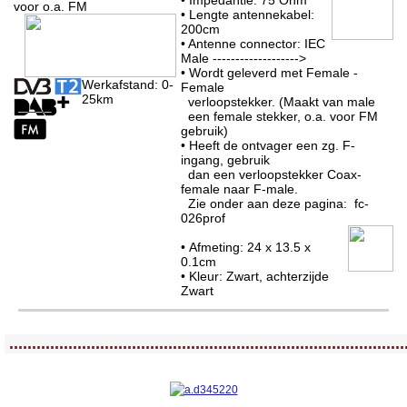
voor o.a. FM
• Lengte antennekabel:
200cm
• Antenne connector: IEC
Male ------------------->
• Wordt geleverd met Female -
Werkafstand: 0-
Female
25km
verloopstekker. (Maakt van male
een female stekker, o.a. voor FM
gebruik)
• Heeft de ontvager een zg. F-
ingang, gebruik
dan een verloopstekker Coax-
female naar F-male.
Zie onder aan deze pagina: fc-
026prof
• Afmeting: 24 x 13.5 x
0.1cm
• Kleur: Zwart, achterzijde
Zwart
<!-- MakeFullWidth0 --><!-- MakeFullWidth1 --><!-- MakeFullWidth2 --><!-- MakeFullWidth3 --><!-- MakeFullWidth4 --><!-- MakeFullWidth5 --><!-- MakeFullWidth6 --><!-- MakeFullWidth7 --><!-- MakeFullWidth8 --><!-- MakeFullWidth9 --><!-- MakeFullWidth10 --><!-- MakeFullWidth11 --><!-- MakeFullWidth12 --><!-- MakeFullWidth13 --><!-- MakeFullWidth14 --><!-- MakeFullWidth15 --><!-- MakeFullWidth16 --><!-- MakeFullWidth17 --><!-- MakeFullWidth18 --><!-- MakeFullWidth19 -->
.......................................................................................