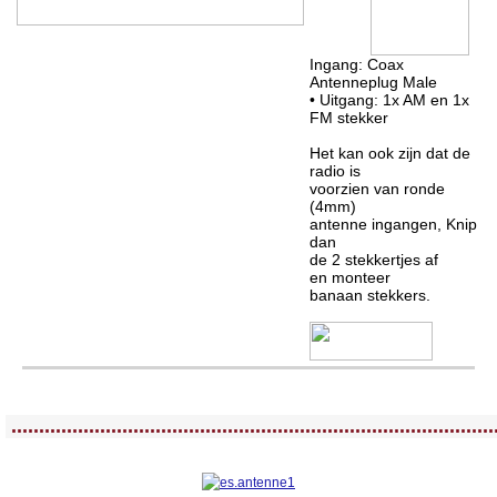
Ingang: Coax
Antenneplug Male
• Uitgang: 1x AM en 1x
FM stekker
Het kan ook zijn dat de
radio is
voorzien van ronde
(4mm)
antenne ingangen, Knip
dan
de 2 stekkertjes af
en monteer
banaan stekkers.
<!-- MakeFullWidth0 --><!-- MakeFullWidth1 --><!-- MakeFullWidth2 --><!-- MakeFullWidth3 --><!-- MakeFullWidth4 --><!-- MakeFullWidth5 --><!-- MakeFullWidth6 --><!-- MakeFullWidth7 --><!-- MakeFullWidth8 --><!-- MakeFullWidth9 --><!-- MakeFullWidth10 --><!-- MakeFullWidth11 --><!-- MakeFullWidth12 --><!-- MakeFullWidth13 --><!-- MakeFullWidth14 --><!-- MakeFullWidth15 --><!-- MakeFullWidth16 --><!-- MakeFullWidth17 --><!-- MakeFullWidth18 --><!-- MakeFullWidth19 -->
.......................................................................................