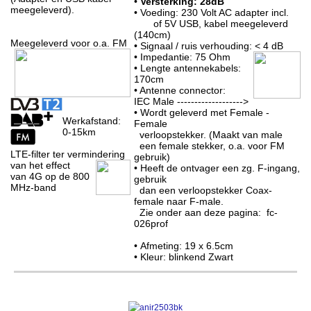
•
Versterking: 28dB
meegeleverd).
• Voeding: 230 Volt AC adapter incl.
of 5V USB, kabel meegeleverd
(140cm)
Meegeleverd voor o.a. FM
• Signaal / ruis verhouding: < 4 dB
• Impedantie: 75 Ohm
• Lengte antennekabels:
170cm
• Antenne connector:
IEC Male ------------------->
• Wordt geleverd met Female -
Werkafstand:
Female
0-15km
verloopstekker. (Maakt van male
een female stekker, o.a. voor FM
LTE-filter ter vermindering
gebruik)
van het effect
• Heeft de ontvager een zg. F-ingang,
van 4G op de 800
gebruik
MHz-band
dan een verloopstekker Coax-
female naar F-male.
Zie onder aan deze pagina: fc-
026prof
• Afmeting: 19 x 6.5cm
• Kleur: blinkend Zwart