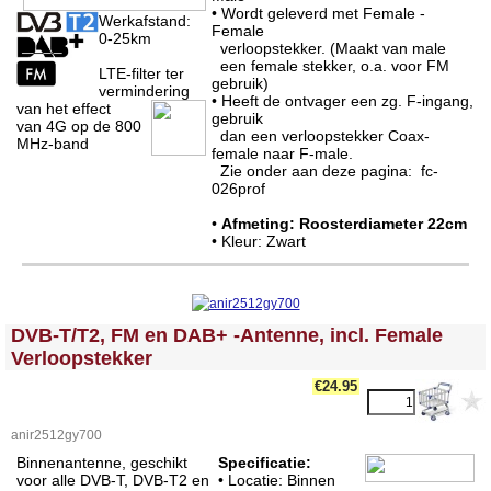
• Wordt geleverd met Female -
Werkafstand:
Female
0-25km
verloopstekker. (Maakt van male
een female stekker, o.a. voor FM
LTE-filter ter
gebruik)
vermindering
• Heeft de ontvager een zg. F-ingang,
van het effect
gebruik
van 4G op de 800
dan een verloopstekker Coax-
MHz-band
female naar F-male.
Zie onder aan deze pagina: fc-
026prof
•
Afmeting: Roosterdiameter 22cm
• Kleur: Zwart
<!-- MakeFullWidth0 --><!-- MakeFullWidth1 --><!-- MakeFullWidth2 --><!-- MakeFullWidth3 --><!-- MakeFullWidth4 --><!-- MakeFullWidth5 --><!-- MakeFullWidth6 --><!-- MakeFullWidth7 --><!-- MakeFullWidth8 --><!-- MakeFullWidth9 --><!-- MakeFullWidth10 --><!-- MakeFullWidth11 --><!-- MakeFullWidth12 --><!-- MakeFullWidth13 --><!-- MakeFullWidth14 --><!-- MakeFullWidth15 --><!-- MakeFullWidth16 --><!-- MakeFullWidth17 --><!-- MakeFullWidth18 --><!-- MakeFullWidth19 -->
DVB-T/T2, FM en DAB+ -Antenne, incl. Female
Verloopstekker
€24.95
anir2512gy700
Binnenantenne, geschikt
Specificatie:
voor alle DVB-T, DVB-T2 en
• Locatie: Binnen