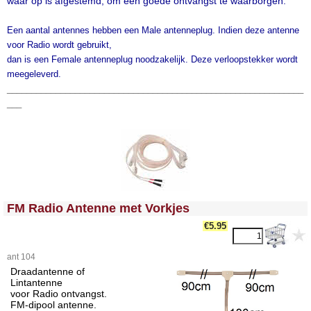
waar op is afgestemd, om een goede ontvangst te waarborgen.
Een aantal antennes hebben een Male antenneplug. Indien deze antenne
voor Radio wordt gebruikt,
dan is een Female antenneplug noodzakelijk.
Deze verloopstekker wordt
meegeleverd
.
_____________________________________________________________
___
<!-- MakeFullWidth0 --><!-- MakeFullWidth1 --><!-- MakeFullWidth2 --><!-- MakeFullWidth3 --><!-- MakeFullWidth4 --><!-- MakeFullWidth5 --><!-- MakeFullWidth6 --><!-- MakeFullWidth7 --><!-- MakeFullWidth8 --><!-- MakeFullWidth9 --><!-- MakeFullWidth10 --><!-- MakeFullWidth11 --><!-- MakeFullWidth12 --><!-- MakeFullWidth13 --><!-- MakeFullWidth14 --><!-- MakeFullWidth15 --><!-- MakeFullWidth16 --><!-- MakeFullWidth17 --><!-- MakeFullWidth18 --><!-- MakeFullWidth19 -->
FM Radio Antenne met Vorkjes
€5.95
ant 104
Draadantenne of
Lintantenne
voor Radio ontvangst.
FM-dipool antenne.