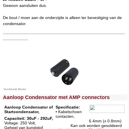
Gewoon aansluiten dus.
De bout / moer aan de onderzijde is alleen ter bevestiging van de
condensator.
_____________________________________________________
___________
Voorbeeld Model
<!-- MakeFullWidth0 --><!-- MakeFullWidth1 --><!-- MakeFullWidth2 --><!-- MakeFullWidth3 --><!-- MakeFullWidth4 --><!-- MakeFullWidth5 --><!-- MakeFullWidth6 --><!-- MakeFullWidth7 --><!-- MakeFullWidth8 --><!-- MakeFullWidth9 --><!-- MakeFullWidth10 --><!-- MakeFullWidth11 --><!-- MakeFullWidth12 --><!-- MakeFullWidth13 --><!-- MakeFullWidth14 --><!-- MakeFullWidth15 --><!-- MakeFullWidth16 --><!-- MakeFullWidth17 --><!-- MakeFullWidth18 --><!-- MakeFullWidth19 -->
Aanloop Condensator met AMP connectors
Aanloop Condensator of
Specificatie:
Startcondensator,
• Kabelschoen
contacten,
Capaciteit: 30uF - 292uF,
6.4mm (x 0.8mm)
Voltage: 250 Volt,
Kan ook worden gesoldeerd
Geheel van kunststof,