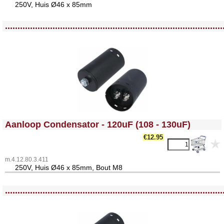
25
0V, Huis Ø46 x 85mm
<!-- MakeFullWidth0 --><!-- MakeFullWidth1 --><!-- MakeFullWidth2 --><!-- MakeFullWidth3 --><!-- MakeFullWidth4 --><!-- MakeFullWidth5 --><!-- MakeFullWidth6 --><!-- MakeFullWidth7 --><!-- MakeFullWidth8 --><!-- MakeFullWidth9 --><!-- MakeFullWidth10 --><!-- MakeFullWidth11 --><!-- MakeFullWidth12 --><!-- MakeFullWidth13 --><!-- MakeFullWidth14 --><!-- MakeFullWidth15 --><!-- MakeFullWidth16 --><!-- MakeFullWidth17 --><!-- MakeFullWidth18 --><!-- MakeFullWidth19 -->
.......................................................................................
<!-- MakeFullWidth0 --><!-- MakeFullWidth1 --><!-- MakeFullWidth2 --><!-- MakeFullWidth3 --><!-- MakeFullWidth4 --><!-- MakeFullWidth5 --><!-- MakeFullWidth6 --><!-- MakeFullWidth7 --><!-- MakeFullWidth8 --><!-- MakeFullWidth9 --><!-- MakeFullWidth10 --><!-- MakeFullWidth11 --><!-- MakeFullWidth12 --><!-- MakeFullWidth13 --><!-- MakeFullWidth14 --><!-- MakeFullWidth15 --><!-- MakeFullWidth16 --><!-- MakeFullWidth17 --><!-- MakeFullWidth18 --><!-- MakeFullWidth19 -->
Aanloop Condensator - 120uF (108 - 130uF)
€12.95
m.4.12.80.3.411
25
0V, Huis Ø46 x 85mm, Bout M8
<!-- MakeFullWidth0 --><!-- MakeFullWidth1 --><!-- MakeFullWidth2 --><!-- MakeFullWidth3 --><!-- MakeFullWidth4 --><!-- MakeFullWidth5 --><!-- MakeFullWidth6 --><!-- MakeFullWidth7 --><!-- MakeFullWidth8 --><!-- MakeFullWidth9 --><!-- MakeFullWidth10 --><!-- MakeFullWidth11 --><!-- MakeFullWidth12 --><!-- MakeFullWidth13 --><!-- MakeFullWidth14 --><!-- MakeFullWidth15 --><!-- MakeFullWidth16 --><!-- MakeFullWidth17 --><!-- MakeFullWidth18 --><!-- MakeFullWidth19 -->
.......................................................................................