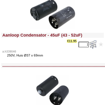
<!-- MakeFullWidth0 --><!-- MakeFullWidth1 --><!-- MakeFullWidth2 --><!-- MakeFullWidth3 --><!-- MakeFullWidth4 --><!-- MakeFullWidth5 --><!-- MakeFullWidth6 --><!-- MakeFullWidth7 --><!-- MakeFullWidth8 --><!-- MakeFullWidth9 --><!-- MakeFullWidth10 --><!-- MakeFullWidth11 --><!-- MakeFullWidth12 --><!-- MakeFullWidth13 --><!-- MakeFullWidth14 --><!-- MakeFullWidth15 --><!-- MakeFullWidth16 --><!-- MakeFullWidth17 --><!-- MakeFullWidth18 --><!-- MakeFullWidth19 -->
Aanloop Condensator - 45uF (43 - 52uF)
€11.95
a.h339046
25
0V, Huis Ø37 x 69mm
<!-- MakeFullWidth0 --><!-- MakeFullWidth1 --><!-- MakeFullWidth2 --><!-- MakeFullWidth3 --><!-- MakeFullWidth4 --><!-- MakeFullWidth5 --><!-- MakeFullWidth6 --><!-- MakeFullWidth7 --><!-- MakeFullWidth8 --><!-- MakeFullWidth9 --><!-- MakeFullWidth10 --><!-- MakeFullWidth11 --><!-- MakeFullWidth12 --><!-- MakeFullWidth13 --><!-- MakeFullWidth14 --><!-- MakeFullWidth15 --><!-- MakeFullWidth16 --><!-- MakeFullWidth17 --><!-- MakeFullWidth18 --><!-- MakeFullWidth19 -->
.......................................................................................