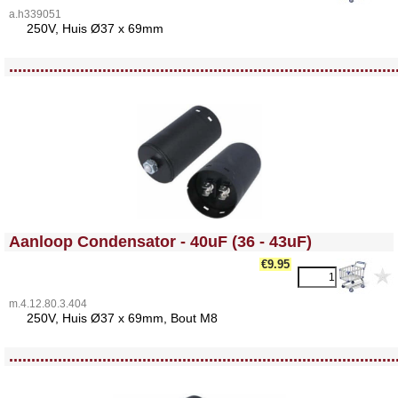
a.h339051
2
50V, Huis Ø37 x 69mm
<!-- MakeFullWidth0 --><!-- MakeFullWidth1 --><!-- MakeFullWidth2 --><!-- MakeFullWidth3 --><!-- MakeFullWidth4 --><!-- MakeFullWidth5 --><!-- MakeFullWidth6 --><!-- MakeFullWidth7 --><!-- MakeFullWidth8 --><!-- MakeFullWidth9 --><!-- MakeFullWidth10 --><!-- MakeFullWidth11 --><!-- MakeFullWidth12 --><!-- MakeFullWidth13 --><!-- MakeFullWidth14 --><!-- MakeFullWidth15 --><!-- MakeFullWidth16 --><!-- MakeFullWidth17 --><!-- MakeFullWidth18 --><!-- MakeFullWidth19 -->
.......................................................................................
<!-- MakeFullWidth0 --><!-- MakeFullWidth1 --><!-- MakeFullWidth2 --><!-- MakeFullWidth3 --><!-- MakeFullWidth4 --><!-- MakeFullWidth5 --><!-- MakeFullWidth6 --><!-- MakeFullWidth7 --><!-- MakeFullWidth8 --><!-- MakeFullWidth9 --><!-- MakeFullWidth10 --><!-- MakeFullWidth11 --><!-- MakeFullWidth12 --><!-- MakeFullWidth13 --><!-- MakeFullWidth14 --><!-- MakeFullWidth15 --><!-- MakeFullWidth16 --><!-- MakeFullWidth17 --><!-- MakeFullWidth18 --><!-- MakeFullWidth19 -->
Aanloop Condensator - 40uF (36 - 43uF)
€9.95
m.4.12.80.3.404
25
0V, Huis Ø37 x 69mm, Bout M8
<!-- MakeFullWidth0 --><!-- MakeFullWidth1 --><!-- MakeFullWidth2 --><!-- MakeFullWidth3 --><!-- MakeFullWidth4 --><!-- MakeFullWidth5 --><!-- MakeFullWidth6 --><!-- MakeFullWidth7 --><!-- MakeFullWidth8 --><!-- MakeFullWidth9 --><!-- MakeFullWidth10 --><!-- MakeFullWidth11 --><!-- MakeFullWidth12 --><!-- MakeFullWidth13 --><!-- MakeFullWidth14 --><!-- MakeFullWidth15 --><!-- MakeFullWidth16 --><!-- MakeFullWidth17 --><!-- MakeFullWidth18 --><!-- MakeFullWidth19 -->
.......................................................................................