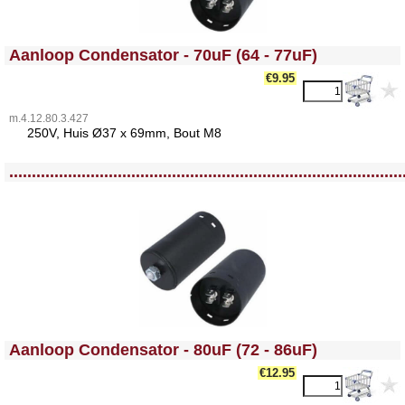
<!-- MakeFullWidth0 --><!-- MakeFullWidth1 --><!-- MakeFullWidth2 --><!-- MakeFullWidth3 --><!-- MakeFullWidth4 --><!-- MakeFullWidth5 --><!-- MakeFullWidth6 --><!-- MakeFullWidth7 --><!-- MakeFullWidth8 --><!-- MakeFullWidth9 --><!-- MakeFullWidth10 --><!-- MakeFullWidth11 --><!-- MakeFullWidth12 --><!-- MakeFullWidth13 --><!-- MakeFullWidth14 --><!-- MakeFullWidth15 --><!-- MakeFullWidth16 --><!-- MakeFullWidth17 --><!-- MakeFullWidth18 --><!-- MakeFullWidth19 -->
Aanloop Condensator - 70uF (64 - 77uF)
€9.95
m.4.12.80.3.427
25
0V, Huis Ø37 x 69mm, Bout M8
<!-- MakeFullWidth0 --><!-- MakeFullWidth1 --><!-- MakeFullWidth2 --><!-- MakeFullWidth3 --><!-- MakeFullWidth4 --><!-- MakeFullWidth5 --><!-- MakeFullWidth6 --><!-- MakeFullWidth7 --><!-- MakeFullWidth8 --><!-- MakeFullWidth9 --><!-- MakeFullWidth10 --><!-- MakeFullWidth11 --><!-- MakeFullWidth12 --><!-- MakeFullWidth13 --><!-- MakeFullWidth14 --><!-- MakeFullWidth15 --><!-- MakeFullWidth16 --><!-- MakeFullWidth17 --><!-- MakeFullWidth18 --><!-- MakeFullWidth19 -->
.......................................................................................
<!-- MakeFullWidth0 --><!-- MakeFullWidth1 --><!-- MakeFullWidth2 --><!-- MakeFullWidth3 --><!-- MakeFullWidth4 --><!-- MakeFullWidth5 --><!-- MakeFullWidth6 --><!-- MakeFullWidth7 --><!-- MakeFullWidth8 --><!-- MakeFullWidth9 --><!-- MakeFullWidth10 --><!-- MakeFullWidth11 --><!-- MakeFullWidth12 --><!-- MakeFullWidth13 --><!-- MakeFullWidth14 --><!-- MakeFullWidth15 --><!-- MakeFullWidth16 --><!-- MakeFullWidth17 --><!-- MakeFullWidth18 --><!-- MakeFullWidth19 -->
Aanloop Condensator - 80uF (72 - 86uF)
€12.95