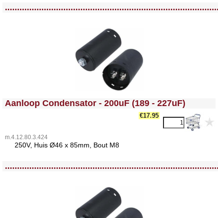
<!-- MakeFullWidth0 --><!-- MakeFullWidth1 --><!-- MakeFullWidth2 --><!-- MakeFullWidth3 --><!-- MakeFullWidth4 --><!-- MakeFullWidth5 --><!-- MakeFullWidth6 --><!-- MakeFullWidth7 --><!-- MakeFullWidth8 --><!-- MakeFullWidth9 --><!-- MakeFullWidth10 --><!-- MakeFullWidth11 --><!-- MakeFullWidth12 --><!-- MakeFullWidth13 --><!-- MakeFullWidth14 --><!-- MakeFullWidth15 --><!-- MakeFullWidth16 --><!-- MakeFullWidth17 --><!-- MakeFullWidth18 --><!-- MakeFullWidth19 -->
.......................................................................................
<!-- MakeFullWidth0 --><!-- MakeFullWidth1 --><!-- MakeFullWidth2 --><!-- MakeFullWidth3 --><!-- MakeFullWidth4 --><!-- MakeFullWidth5 --><!-- MakeFullWidth6 --><!-- MakeFullWidth7 --><!-- MakeFullWidth8 --><!-- MakeFullWidth9 --><!-- MakeFullWidth10 --><!-- MakeFullWidth11 --><!-- MakeFullWidth12 --><!-- MakeFullWidth13 --><!-- MakeFullWidth14 --><!-- MakeFullWidth15 --><!-- MakeFullWidth16 --><!-- MakeFullWidth17 --><!-- MakeFullWidth18 --><!-- MakeFullWidth19 -->
Aanloop Condensator - 200uF (189 - 227uF)
€17.95
m.4.12.80.3.424
25
0V, Huis Ø46 x 85mm, Bout M8
<!-- MakeFullWidth0 --><!-- MakeFullWidth1 --><!-- MakeFullWidth2 --><!-- MakeFullWidth3 --><!-- MakeFullWidth4 --><!-- MakeFullWidth5 --><!-- MakeFullWidth6 --><!-- MakeFullWidth7 --><!-- MakeFullWidth8 --><!-- MakeFullWidth9 --><!-- MakeFullWidth10 --><!-- MakeFullWidth11 --><!-- MakeFullWidth12 --><!-- MakeFullWidth13 --><!-- MakeFullWidth14 --><!-- MakeFullWidth15 --><!-- MakeFullWidth16 --><!-- MakeFullWidth17 --><!-- MakeFullWidth18 --><!-- MakeFullWidth19 -->
.......................................................................................