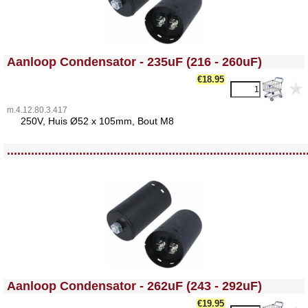
<!-- MakeFullWidth0 --><!-- MakeFullWidth1 --><!-- MakeFullWidth2 --><!-- MakeFullWidth3 --><!-- MakeFullWidth4 --><!-- MakeFullWidth5 --><!-- MakeFullWidth6 --><!-- MakeFullWidth7 --><!-- MakeFullWidth8 --><!-- MakeFullWidth9 --><!-- MakeFullWidth10 --><!-- MakeFullWidth11 --><!-- MakeFullWidth12 --><!-- MakeFullWidth13 --><!-- MakeFullWidth14 --><!-- MakeFullWidth15 --><!-- MakeFullWidth16 --><!-- MakeFullWidth17 --><!-- MakeFullWidth18 --><!-- MakeFullWidth19 -->
Aanloop Condensator - 235uF (216 - 260uF)
€18.95
m.4.12.80.3.417
25
0V, Huis Ø52 x 105mm, Bout M8
<!-- MakeFullWidth0 --><!-- MakeFullWidth1 --><!-- MakeFullWidth2 --><!-- MakeFullWidth3 --><!-- MakeFullWidth4 --><!-- MakeFullWidth5 --><!-- MakeFullWidth6 --><!-- MakeFullWidth7 --><!-- MakeFullWidth8 --><!-- MakeFullWidth9 --><!-- MakeFullWidth10 --><!-- MakeFullWidth11 --><!-- MakeFullWidth12 --><!-- MakeFullWidth13 --><!-- MakeFullWidth14 --><!-- MakeFullWidth15 --><!-- MakeFullWidth16 --><!-- MakeFullWidth17 --><!-- MakeFullWidth18 --><!-- MakeFullWidth19 -->
.......................................................................................
<!-- MakeFullWidth0 --><!-- MakeFullWidth1 --><!-- MakeFullWidth2 --><!-- MakeFullWidth3 --><!-- MakeFullWidth4 --><!-- MakeFullWidth5 --><!-- MakeFullWidth6 --><!-- MakeFullWidth7 --><!-- MakeFullWidth8 --><!-- MakeFullWidth9 --><!-- MakeFullWidth10 --><!-- MakeFullWidth11 --><!-- MakeFullWidth12 --><!-- MakeFullWidth13 --><!-- MakeFullWidth14 --><!-- MakeFullWidth15 --><!-- MakeFullWidth16 --><!-- MakeFullWidth17 --><!-- MakeFullWidth18 --><!-- MakeFullWidth19 -->
Aanloop Condensator - 262uF (243 - 292uF)
€19.95