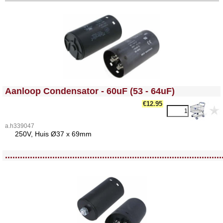
<!-- MakeFullWidth0 --><!-- MakeFullWidth1 --><!-- MakeFullWidth2 --><!-- MakeFullWidth3 --><!-- MakeFullWidth4 --><!-- MakeFullWidth5 --><!-- MakeFullWidth6 --><!-- MakeFullWidth7 --><!-- MakeFullWidth8 --><!-- MakeFullWidth9 --><!-- MakeFullWidth10 --><!-- MakeFullWidth11 --><!-- MakeFullWidth12 --><!-- MakeFullWidth13 --><!-- MakeFullWidth14 --><!-- MakeFullWidth15 --><!-- MakeFullWidth16 --><!-- MakeFullWidth17 --><!-- MakeFullWidth18 --><!-- MakeFullWidth19 -->
Aanloop Condensator - 60uF (53 - 64uF)
€12.95
a.h339047
25
0V, Huis Ø37 x 69mm
<!-- MakeFullWidth0 --><!-- MakeFullWidth1 --><!-- MakeFullWidth2 --><!-- MakeFullWidth3 --><!-- MakeFullWidth4 --><!-- MakeFullWidth5 --><!-- MakeFullWidth6 --><!-- MakeFullWidth7 --><!-- MakeFullWidth8 --><!-- MakeFullWidth9 --><!-- MakeFullWidth10 --><!-- MakeFullWidth11 --><!-- MakeFullWidth12 --><!-- MakeFullWidth13 --><!-- MakeFullWidth14 --><!-- MakeFullWidth15 --><!-- MakeFullWidth16 --><!-- MakeFullWidth17 --><!-- MakeFullWidth18 --><!-- MakeFullWidth19 -->
.......................................................................................