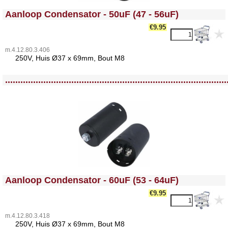
<!-- MakeFullWidth0 --><!-- MakeFullWidth1 --><!-- MakeFullWidth2 --><!-- MakeFullWidth3 --><!-- MakeFullWidth4 --><!-- MakeFullWidth5 --><!-- MakeFullWidth6 --><!-- MakeFullWidth7 --><!-- MakeFullWidth8 --><!-- MakeFullWidth9 --><!-- MakeFullWidth10 --><!-- MakeFullWidth11 --><!-- MakeFullWidth12 --><!-- MakeFullWidth13 --><!-- MakeFullWidth14 --><!-- MakeFullWidth15 --><!-- MakeFullWidth16 --><!-- MakeFullWidth17 --><!-- MakeFullWidth18 --><!-- MakeFullWidth19 -->
Aanloop Condensator - 50uF (47 - 56uF)
€9.95
m.4.12.80.3.406
25
0V, Huis Ø37 x 69mm, Bout M8
<!-- MakeFullWidth0 --><!-- MakeFullWidth1 --><!-- MakeFullWidth2 --><!-- MakeFullWidth3 --><!-- MakeFullWidth4 --><!-- MakeFullWidth5 --><!-- MakeFullWidth6 --><!-- MakeFullWidth7 --><!-- MakeFullWidth8 --><!-- MakeFullWidth9 --><!-- MakeFullWidth10 --><!-- MakeFullWidth11 --><!-- MakeFullWidth12 --><!-- MakeFullWidth13 --><!-- MakeFullWidth14 --><!-- MakeFullWidth15 --><!-- MakeFullWidth16 --><!-- MakeFullWidth17 --><!-- MakeFullWidth18 --><!-- MakeFullWidth19 -->
.......................................................................................
<!-- MakeFullWidth0 --><!-- MakeFullWidth1 --><!-- MakeFullWidth2 --><!-- MakeFullWidth3 --><!-- MakeFullWidth4 --><!-- MakeFullWidth5 --><!-- MakeFullWidth6 --><!-- MakeFullWidth7 --><!-- MakeFullWidth8 --><!-- MakeFullWidth9 --><!-- MakeFullWidth10 --><!-- MakeFullWidth11 --><!-- MakeFullWidth12 --><!-- MakeFullWidth13 --><!-- MakeFullWidth14 --><!-- MakeFullWidth15 --><!-- MakeFullWidth16 --><!-- MakeFullWidth17 --><!-- MakeFullWidth18 --><!-- MakeFullWidth19 -->
Aanloop Condensator - 60uF (53 - 64uF)
€9.95
m.4.12.80.3.418
25
0V, Huis Ø37 x 69mm, Bout M8