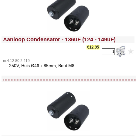
<!-- MakeFullWidth0 --><!-- MakeFullWidth1 --><!-- MakeFullWidth2 --><!-- MakeFullWidth3 --><!-- MakeFullWidth4 --><!-- MakeFullWidth5 --><!-- MakeFullWidth6 --><!-- MakeFullWidth7 --><!-- MakeFullWidth8 --><!-- MakeFullWidth9 --><!-- MakeFullWidth10 --><!-- MakeFullWidth11 --><!-- MakeFullWidth12 --><!-- MakeFullWidth13 --><!-- MakeFullWidth14 --><!-- MakeFullWidth15 --><!-- MakeFullWidth16 --><!-- MakeFullWidth17 --><!-- MakeFullWidth18 --><!-- MakeFullWidth19 -->
Aanloop Condensator - 136uF (124 - 149uF)
€12.95
m.4.12.80.2.419
25
0V, Huis Ø46 x 85mm, Bout M8
<!-- MakeFullWidth0 --><!-- MakeFullWidth1 --><!-- MakeFullWidth2 --><!-- MakeFullWidth3 --><!-- MakeFullWidth4 --><!-- MakeFullWidth5 --><!-- MakeFullWidth6 --><!-- MakeFullWidth7 --><!-- MakeFullWidth8 --><!-- MakeFullWidth9 --><!-- MakeFullWidth10 --><!-- MakeFullWidth11 --><!-- MakeFullWidth12 --><!-- MakeFullWidth13 --><!-- MakeFullWidth14 --><!-- MakeFullWidth15 --><!-- MakeFullWidth16 --><!-- MakeFullWidth17 --><!-- MakeFullWidth18 --><!-- MakeFullWidth19 -->
.......................................................................................
<!-- MakeFullWidth0 --><!-- MakeFullWidth1 --><!-- MakeFullWidth2 --><!-- MakeFullWidth3 --><!-- MakeFullWidth4 --><!-- MakeFullWidth5 --><!-- MakeFullWidth6 --><!-- MakeFullWidth7 --><!-- MakeFullWidth8 --><!-- MakeFullWidth9 --><!-- MakeFullWidth10 --><!-- MakeFullWidth11 --><!-- MakeFullWidth12 --><!-- MakeFullWidth13 --><!-- MakeFullWidth14 --><!-- MakeFullWidth15 --><!-- MakeFullWidth16 --><!-- MakeFullWidth17 --><!-- MakeFullWidth18 --><!-- MakeFullWidth19 -->