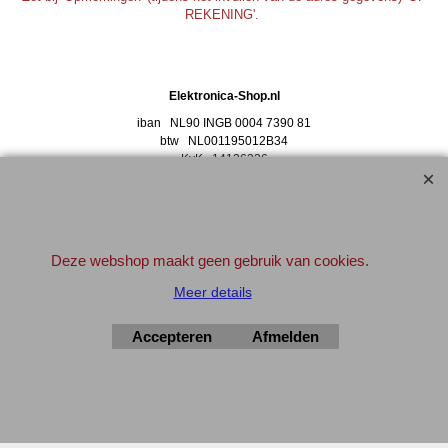
REKENING'.
Elektronica-Shop.nl
iban NL90 INGB 0004 7390 81
btw
NL001195012B34
KvK 14126336
.
© 2004-2026
▲Top
Deze webshop maakt geen gebruik van cookies.
Meer details
Webwinkel gemaakt met
ShopFactory webwinkel
Accepteren
Afmelden
software.