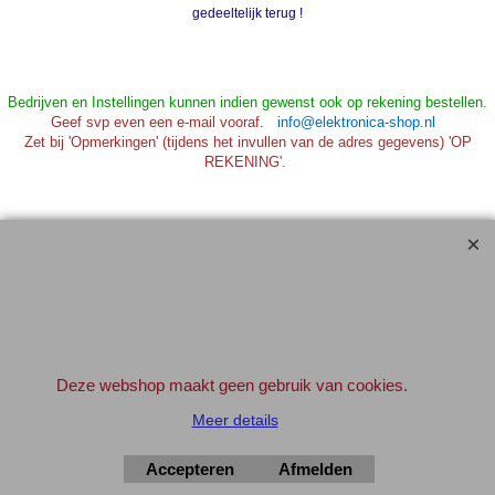
gedeeltelijk terug !
Bedrijven en Instellingen kunnen indien gewenst ook op rekening bestellen.
Geef svp even een e-mail vooraf.
info@elektronica-shop.nl
Zet bij 'Opmerkingen' (tijdens het invullen van de adres gegevens) 'OP
REKENING'.
Elektronica-Shop.nl
iban NL90 INGB 0004 7390 81
btw
NL001195012B34
KvK 14126336
.
Deze webshop maakt geen gebruik van cookies.
© 2004-2026
▲Top
Meer details
Accepteren
Afmelden