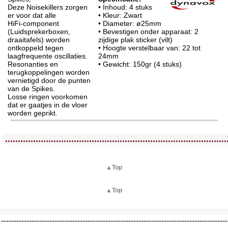
Deze Noisekillers zorgen
• Inhoud: 4 stuks
er voor dat alle
• Kleur: Zwart
HiFi-component
• Diameter: ø25mm
(Luidsprekerboxen,
• Bevestigen onder apparaat: 2
draaitafels) worden
zijdige plak sticker (vilt)
ontkoppeld tegen
• Hoogte verstelbaar van: 22 tot
laagfrequente oscillaties.
24mm
Resonanties en
• Gewicht: 150gr (4 stuks)
terugkoppelingen worden
vernietigd door de punten
van de Spikes.
Losse ringen voorkomen
dat er gaatjes in de vloer
worden geprikt.
<!-- MakeFullWidth0 --><!-- MakeFullWidth1 --><!-- MakeFullWidth2 --><!-- MakeFullWidth3 --><!-- MakeFullWidth4 --><!-- MakeFullWidth5 --><!-- MakeFullWidth6 --><!-- MakeFullWidth7 --><!-- MakeFullWidth8 --><!-- MakeFullWidth9 --><!-- MakeFullWidth10 --><!-- MakeFullWidth11 --><!-- MakeFullWidth12 --><!-- MakeFullWidth13 --><!-- MakeFullWidth14 --><!-- MakeFullWidth15 --><!-- MakeFullWidth16 --><!-- MakeFullWidth17 --><!-- MakeFullWidth18 --><!-- MakeFullWidth19 -->
.......................................................................................
▲Top
▲Top
-----------------------------------------------------------------------------------------