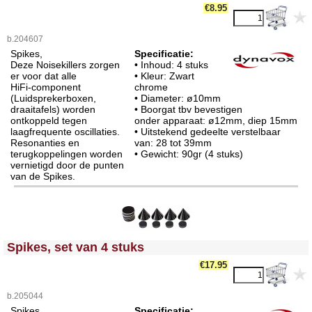
€
8.95
b.204607
Spikes,
Specificatie:
Deze Noisekillers zorgen
• Inhoud: 4 stuks
er voor dat alle
• Kleur: Zwart
HiFi-component
chrome
(Luidsprekerboxen,
• Diameter: ø10mm
draaitafels) worden
• Boorgat tbv bevestigen
ontkoppeld tegen
onder apparaat: ø12mm, diep 15mm
laagfrequente oscillaties.
• Uitstekend gedeelte verstelbaar
Resonanties en
van: 28 tot 39mm
terugkoppelingen worden
• Gewicht: 90gr (4 stuks)
vernietigd door de punten
van de Spikes.
<!-- MakeFullWidth0 --><!-- MakeFullWidth1 --><!-- MakeFullWidth2 --><!-- MakeFullWidth3 --><!-- MakeFullWidth4 --><!-- MakeFullWidth5 --><!-- MakeFullWidth6 --><!-- MakeFullWidth7 --><!-- MakeFullWidth8 --><!-- MakeFullWidth9 --><!-- MakeFullWidth10 --><!-- MakeFullWidth11 --><!-- MakeFullWidth12 --><!-- MakeFullWidth13 --><!-- MakeFullWidth14 --><!-- MakeFullWidth15 --><!-- MakeFullWidth16 --><!-- MakeFullWidth17 --><!-- MakeFullWidth18 --><!-- MakeFullWidth19 -->
Spikes, set van 4 stuks
€
17.95
b.205044
Spikes,
Specificatie: