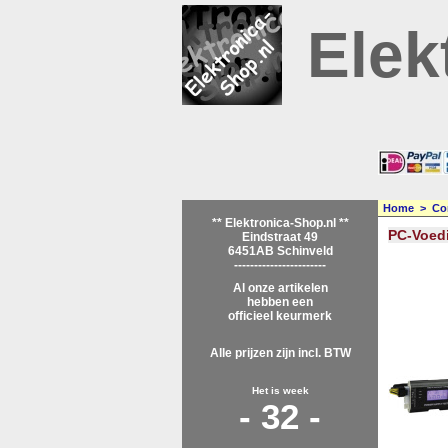
Elek
Home
>
Co
** Elektronica-Shop.nl **
PC-Voed
Eindstraat 49
6451AB Schinveld
-----------------------
Al onze artikelen
hebben een
officieel keurmerk
Alle prijzen zijn incl. BTW
Het is week
- 32 -