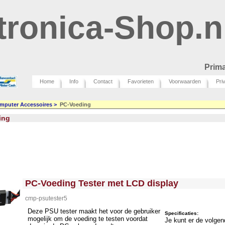
tronica-Shop.n
Prima
Home
Info
Contact
Favorieten
Voorwaarden
Pri
mputer Accessoires
>
PC-Voeding
ing
<!-- MakeFullWidth0 --><!-- MakeFullWidth1 --><!-- MakeFullWidth2 --><!-- MakeFullWidth3 --><!-- MakeFullWidth4 --><!-- MakeFullWidth5 --><!-- MakeFullWidth6 --><!-- MakeFullWidth7 --><!-- MakeFullWidth8 --><!-- MakeFullWidth9 --><!-- MakeFullWidth10 --><!-- MakeFullWidth11 --><!-- MakeFullWidth12 --><!-- MakeFullWidth13 --><!-- MakeFullWidth14 --><!-- MakeFullWidth15 --><!-- MakeFullWidth16 --><!-- MakeFullWidth17 --><!-- MakeFullWidth18 --><!-- MakeFullWidth19 -->
PC-Voeding Tester met LCD display
cmp-psutester5
Deze PSU tester maakt het voor de gebruiker
Specificaties:
mogelijk om de voeding te testen voordat
Je kunt er de volge