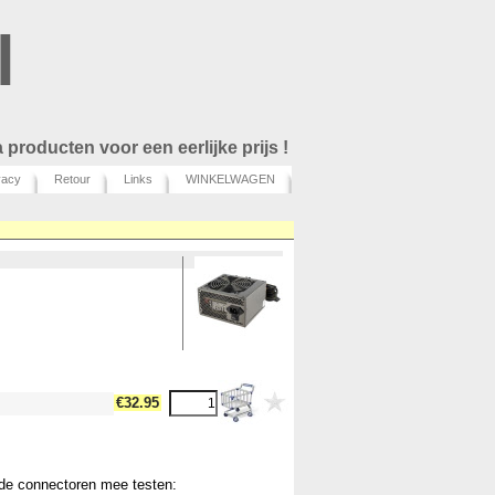
l
 producten voor een eerlijke prijs !
vacy
Retour
Links
WINKELWAGEN
€
32.95
nde connectoren mee testen: