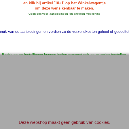
en klik bij artikel '10+1' op het Winkelwagentje
om deze wens kenbaar te maken.
Geldt ook voor 'aanbiedingen' en artikelen met korting
uik van de aanbiedingen en verdien zo de verzendkosten geheel of gedeelteli
Bedrijven en Instellingen kunnen indien gewenst ook op rekening bestellen.
Geef svp even een e-mail vooraf.
info@elektronica-shop.nl
 bij 'Opmerkingen' (tijdens het invullen van de adres gegevens) 'OP REKENI
Elektronica-Shop.nl
iban NL90 INGB 0004 7390 81
btw
NL001195012B34
KvK 14126336
.
Deze webshop maakt geen gebruik van cookies.
© 2004-2026