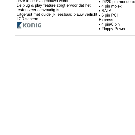
deze in de PC gebouwd wordt.
• 24/20 pin moederb
De plug & play feature zorgt ervoor dat het
• 4 pin molex
testen zeer eenvoudig is.
• SATA
Uitgerust met duidelijk leesbaar, blauw verlicht
• 6 pin PCI
LCD scherm.
Express
• 4 pin/8 pin
• Floppy Power