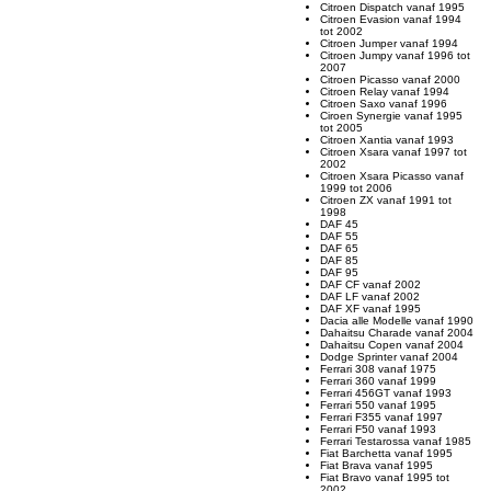
Citroen Dispatch vanaf 1995
Citroen Evasion vanaf 1994
tot 2002
Citroen Jumper vanaf 1994
Citroen Jumpy vanaf 1996 tot
2007
Citroen Picasso vanaf 2000
Citroen Relay vanaf 1994
Citroen Saxo vanaf 1996
Ciroen Synergie vanaf 1995
tot 2005
Citroen Xantia vanaf 1993
Citroen Xsara vanaf 1997 tot
2002
Citroen Xsara Picasso vanaf
1999 tot 2006
Citroen ZX vanaf 1991 tot
1998
DAF 45
DAF 55
DAF 65
DAF 85
DAF 95
DAF CF vanaf 2002
DAF LF vanaf 2002
DAF XF vanaf 1995
Dacia alle Modelle vanaf 1990
Dahaitsu Charade vanaf 2004
Dahaitsu Copen vanaf 2004
Dodge Sprinter vanaf 2004
Ferrari 308 vanaf 1975
Ferrari 360 vanaf 1999
Ferrari 456GT vanaf 1993
Ferrari 550 vanaf 1995
Ferrari F355 vanaf 1997
Ferrari F50 vanaf 1993
Ferrari Testarossa vanaf 1985
Fiat Barchetta vanaf 1995
Fiat Brava vanaf 1995
Fiat Bravo vanaf 1995 tot
2002