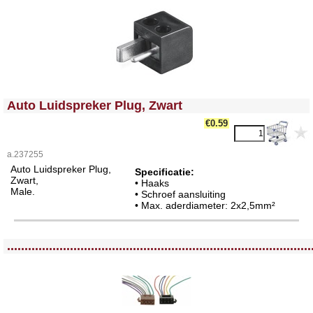
<!-- MakeFullWidth0 --><!-- MakeFullWidth1 --><!-- MakeFullWidth2 --><!-- MakeFullWidth3 --><!-- MakeFullWidth4 --><!-- MakeFullWidth5 --><!-- MakeFullWidth6 --><!-- MakeFullWidth7 --><!-- MakeFullWidth8 --><!-- MakeFullWidth9 --><!-- MakeFullWidth10 --><!-- MakeFullWidth11 --><!-- MakeFullWidth12 --><!-- MakeFullWidth13 --><!-- MakeFullWidth14 --><!-- MakeFullWidth15 --><!-- MakeFullWidth16 --><!-- MakeFullWidth17 --><!-- MakeFullWidth18 --><!-- MakeFullWidth19 -->
Auto Luidspreker Plug, Zwart
€0.59
a.237255
Auto Luidspreker Plug,
Specificatie:
Zwart,
• Haaks
Male.
• Schroef aansluiting
• Max. aderdiameter: 2x2,5mm²
<!-- MakeFullWidth0 --><!-- MakeFullWidth1 --><!-- MakeFullWidth2 --><!-- MakeFullWidth3 --><!-- MakeFullWidth4 --><!-- MakeFullWidth5 --><!-- MakeFullWidth6 --><!-- MakeFullWidth7 --><!-- MakeFullWidth8 --><!-- MakeFullWidth9 --><!-- MakeFullWidth10 --><!-- MakeFullWidth11 --><!-- MakeFullWidth12 --><!-- MakeFullWidth13 --><!-- MakeFullWidth14 --><!-- MakeFullWidth15 --><!-- MakeFullWidth16 --><!-- MakeFullWidth17 --><!-- MakeFullWidth18 --><!-- MakeFullWidth19 -->
.......................................................................................