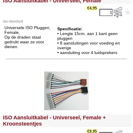
ISO Aansluitkabel - Universeel, Female
€4.95
iso-standard
Universele ISO Pluggen,
Specificatie:
Female,
• Lengte 15cm, aan 1 kant geen
Op de draden staat
pluggen
gedrukt waar ze voor
• 8 aansluitingen voor voeding en
dienen.
overige
• aansluiting voor 4 luidsprekers
<!-- MakeFullWidth0 --><!-- MakeFullWidth1 --><!-- MakeFullWidth2 --><!-- MakeFullWidth3 --><!-- MakeFullWidth4 --><!-- MakeFullWidth5 --><!-- MakeFullWidth6 --><!-- MakeFullWidth7 --><!-- MakeFullWidth8 --><!-- MakeFullWidth9 --><!-- MakeFullWidth10 --><!-- MakeFullWidth11 --><!-- MakeFullWidth12 --><!-- MakeFullWidth13 --><!-- MakeFullWidth14 --><!-- MakeFullWidth15 --><!-- MakeFullWidth16 --><!-- MakeFullWidth17 --><!-- MakeFullWidth18 --><!-- MakeFullWidth19 -->
ISO Aansluitkabel - Universeel, Female +
Kroonsteentjes
€9.95