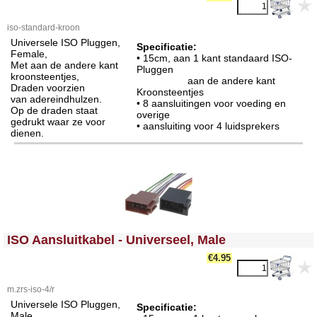
iso-standard-kroon
Universele ISO Pluggen,
Specificatie:
Female,
• 15cm, aan 1 kant standaard ISO-
Met aan de andere kant
Pluggen
kroonsteentjes,
aan de andere kant
Draden voorzien
Kroonsteentjes
van adereindhulzen.
• 8 aansluitingen voor voeding en
Op de draden staat
overige
gedrukt waar ze voor
• aansluiting voor 4 luidsprekers
dienen.
<!-- MakeFullWidth0 --><!-- MakeFullWidth1 --><!-- MakeFullWidth2 --><!-- MakeFullWidth3 --><!-- MakeFullWidth4 --><!-- MakeFullWidth5 --><!-- MakeFullWidth6 --><!-- MakeFullWidth7 --><!-- MakeFullWidth8 --><!-- MakeFullWidth9 --><!-- MakeFullWidth10 --><!-- MakeFullWidth11 --><!-- MakeFullWidth12 --><!-- MakeFullWidth13 --><!-- MakeFullWidth14 --><!-- MakeFullWidth15 --><!-- MakeFullWidth16 --><!-- MakeFullWidth17 --><!-- MakeFullWidth18 --><!-- MakeFullWidth19 -->
ISO Aansluitkabel - Universeel, Male
€4.95
m.zrs-iso-4/r
Universele ISO Pluggen,
Specificatie:
Male,