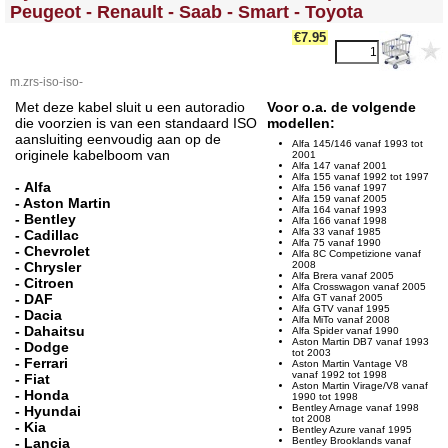
Peugeot - Renault - Saab - Smart - Toyota
€7.95
m.zrs-iso-iso-
Met deze kabel sluit u een autoradio
Voor o.a. de volgende
die voorzien is van een standaard ISO
modellen:
aansluiting eenvoudig aan op de
Alfa 145/146 vanaf 1993 tot
originele kabelboom van
2001
Alfa 147 vanaf 2001
Alfa 155 vanaf 1992 tot 1997
- Alfa
Alfa 156 vanaf 1997
Alfa 159 vanaf 2005
- Aston Martin
Alfa 164 vanaf 1993
- Bentley
Alfa 166 vanaf 1998
Alfa 33 vanaf 1985
- Cadillac
Alfa 75 vanaf 1990
- Chevrolet
Alfa 8C Competizione vanaf
- Chrysler
2008
Alfa Brera vanaf 2005
- Citroen
Alfa Crosswagon vanaf 2005
- DAF
Alfa GT vanaf 2005
Alfa GTV vanaf 1995
- Dacia
Alfa MiTo vanaf 2008
- Dahaitsu
Alfa Spider vanaf 1990
Aston Martin DB7 vanaf 1993
- Dodge
tot 2003
- Ferrari
Aston Martin Vantage V8
vanaf 1992 tot 1998
- Fiat
Aston Martin Virage/V8 vanaf
- Honda
1990 tot 1998
Bentley Arnage vanaf 1998
- Hyundai
tot 2008
- Kia
Bentley Azure vanaf 1995
- Lancia
Bentley Brooklands vanaf