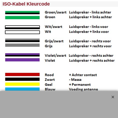
<!-- MakeFullWidth0 --><!-- MakeFullWidth1 --><!-- MakeFullWidth2 --><!-- MakeFullWidth3 --><!-- MakeFullWidth4 --><!-- MakeFullWidth5 --><!-- MakeFullWidth6 --><!-- MakeFullWidth7 --><!-- MakeFullWidth8 --><!-- MakeFullWidth9 --><!-- MakeFullWidth10 --><!-- MakeFullWidth11 --><!-- MakeFullWidth12 --><!-- MakeFullWidth13 --><!-- MakeFullWidth14 --><!-- MakeFullWidth15 --><!-- MakeFullWidth16 --><!-- MakeFullWidth17 --><!-- MakeFullWidth18 --><!-- MakeFullWidth19 -->
ISO-Kabel Kleurcode
▲Top