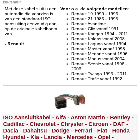
iso-renault
Met deze kabel sluit u een
Voor o.a. de volgende modellen:
autoradio die voorzien is
Renault 19 1990 - 1996
van een standaard ISO
Renault 21 1986 - 1995
aansluiting eenvoudig aan
Renault Avantime
op de originele kabelboom
Renault Clio vanaf 1991
van
Renault Kangoo 1994 - 2011
Renault Koleas vanaf 2008
- Renault
Renault Laguna vanaf 1994
Renault Master vanaf 1998
Renault Megane vanaf 1996
Renault Modus vanaf 2004
Renault Scenic vanaf 1996 -
2006
Renault Twingo 1993 - 2011
Renault Trafic vanaf 1992
<!-- MakeFullWidth0 --><!-- MakeFullWidth1 --><!-- MakeFullWidth2 --><!-- MakeFullWidth3 --><!-- MakeFullWidth4 --><!-- MakeFullWidth5 --><!-- MakeFullWidth6 --><!-- MakeFullWidth7 --><!-- MakeFullWidth8 --><!-- MakeFullWidth9 --><!-- MakeFullWidth10 --><!-- MakeFullWidth11 --><!-- MakeFullWidth12 --><!-- MakeFullWidth13 --><!-- MakeFullWidth14 --><!-- MakeFullWidth15 --><!-- MakeFullWidth16 --><!-- MakeFullWidth17 --><!-- MakeFullWidth18 --><!-- MakeFullWidth19 -->
ISO Aansluitkabel - Alfa - Aston Martin - Bentley -
Cadillac - Chevrolet - Chrysler - Citroen - DAF -
Dacia - Dahaitsu - Dodge - Ferrari - Fiat - Honda -
Hyundai - Kia - Lancia - Mercedes - Opel -