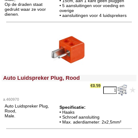
• 15cm, aan 1 kant geen pluggen
Op de draden staat
• 5 aansluitingen voor voeding en
gedrukt waar ze voor
overige
dienen.
• aansluitingen voor 4 luidsprekers
<!-- MakeFullWidth0 --><!-- MakeFullWidth1 --><!-- MakeFullWidth2 --><!-- MakeFullWidth3 --><!-- MakeFullWidth4 --><!-- MakeFullWidth5 --><!-- MakeFullWidth6 --><!-- MakeFullWidth7 --><!-- MakeFullWidth8 --><!-- MakeFullWidth9 --><!-- MakeFullWidth10 --><!-- MakeFullWidth11 --><!-- MakeFullWidth12 --><!-- MakeFullWidth13 --><!-- MakeFullWidth14 --><!-- MakeFullWidth15 --><!-- MakeFullWidth16 --><!-- MakeFullWidth17 --><!-- MakeFullWidth18 --><!-- MakeFullWidth19 -->
Auto Luidspreker Plug, Rood
€0.59
a.460970
Auto Luidspreker Plug,
Specificatie:
Rood,
• Haaks
Male.
• Schroef aansluiting
• Max. aderdiameter: 2x2,5mm²