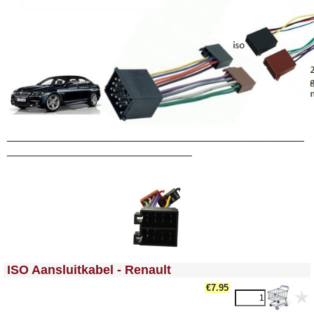
_____________________________________________________
_________________________________
<!-- MakeFullWidth0 --><!-- MakeFullWidth1 --><!-- MakeFullWidth2 --><!-- MakeFullWidth3 --><!-- MakeFullWidth4 --><!-- MakeFullWidth5 --><!-- MakeFullWidth6 --><!-- MakeFullWidth7 --><!-- MakeFullWidth8 --><!-- MakeFullWidth9 --><!-- MakeFullWidth10 --><!-- MakeFullWidth11 --><!-- MakeFullWidth12 --><!-- MakeFullWidth13 --><!-- MakeFullWidth14 --><!-- MakeFullWidth15 --><!-- MakeFullWidth16 --><!-- MakeFullWidth17 --><!-- MakeFullWidth18 --><!-- MakeFullWidth19 -->
ISO Aansluitkabel - Renault
€7.95