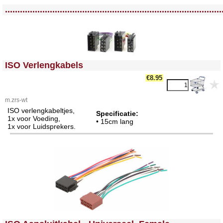
<!-- MakeFullWidth0 --><!-- MakeFullWidth1 --><!-- MakeFullWidth2 --><!-- MakeFullWidth3 --><!-- MakeFullWidth4 --><!-- MakeFullWidth5 --><!-- MakeFullWidth6 --><!-- MakeFullWidth7 --><!-- MakeFullWidth8 --><!-- MakeFullWidth9 --><!-- MakeFullWidth10 --><!-- MakeFullWidth11 --><!-- MakeFullWidth12 --><!-- MakeFullWidth13 --><!-- MakeFullWidth14 --><!-- MakeFullWidth15 --><!-- MakeFullWidth16 --><!-- MakeFullWidth17 --><!-- MakeFullWidth18 --><!-- MakeFullWidth19 -->
.......................................................................................
<!-- MakeFullWidth0 --><!-- MakeFullWidth1 --><!-- MakeFullWidth2 --><!-- MakeFullWidth3 --><!-- MakeFullWidth4 --><!-- MakeFullWidth5 --><!-- MakeFullWidth6 --><!-- MakeFullWidth7 --><!-- MakeFullWidth8 --><!-- MakeFullWidth9 --><!-- MakeFullWidth10 --><!-- MakeFullWidth11 --><!-- MakeFullWidth12 --><!-- MakeFullWidth13 --><!-- MakeFullWidth14 --><!-- MakeFullWidth15 --><!-- MakeFullWidth16 --><!-- MakeFullWidth17 --><!-- MakeFullWidth18 --><!-- MakeFullWidth19 -->
ISO Verlengkabels
€8.95
m.zrs-wt
ISO verlengkabeltjes,
Specificatie:
1x voor Voeding,
• 15cm lang
1x voor Luidsprekers.
<!-- MakeFullWidth0 --><!-- MakeFullWidth1 --><!-- MakeFullWidth2 --><!-- MakeFullWidth3 --><!-- MakeFullWidth4 --><!-- MakeFullWidth5 --><!-- MakeFullWidth6 --><!-- MakeFullWidth7 --><!-- MakeFullWidth8 --><!-- MakeFullWidth9 --><!-- MakeFullWidth10 --><!-- MakeFullWidth11 --><!-- MakeFullWidth12 --><!-- MakeFullWidth13 --><!-- MakeFullWidth14 --><!-- MakeFullWidth15 --><!-- MakeFullWidth16 --><!-- MakeFullWidth17 --><!-- MakeFullWidth18 --><!-- MakeFullWidth19 -->