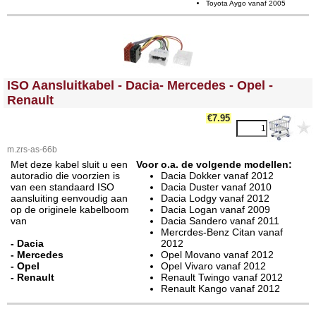
Toyota Aygo vanaf 2005
<!-- MakeFullWidth0 --><!-- MakeFullWidth1 --><!-- MakeFullWidth2 --><!-- MakeFullWidth3 --><!-- MakeFullWidth4 --><!-- MakeFullWidth5 --><!-- MakeFullWidth6 --><!-- MakeFullWidth7 --><!-- MakeFullWidth8 --><!-- MakeFullWidth9 --><!-- MakeFullWidth10 --><!-- MakeFullWidth11 --><!-- MakeFullWidth12 --><!-- MakeFullWidth13 --><!-- MakeFullWidth14 --><!-- MakeFullWidth15 --><!-- MakeFullWidth16 --><!-- MakeFullWidth17 --><!-- MakeFullWidth18 --><!-- MakeFullWidth19 -->
ISO Aansluitkabel - Dacia- Mercedes - Opel -
Renault
€7.95
m.zrs-as-66b
Met deze kabel sluit u een
Voor o.a. de volgende modellen:
autoradio die voorzien is
Dacia Dokker vanaf 2012
van een standaard ISO
Dacia Duster vanaf 2010
aansluiting eenvoudig aan
Dacia Lodgy vanaf 2012
op de originele kabelboom
Dacia Logan vanaf 2009
van
Dacia Sandero vanaf 2011
Mercrdes-Benz Citan vanaf
- Dacia
2012
- Mercedes
Opel Movano vanaf 2012
- Opel
Opel Vivaro vanaf 2012
- Renault
Renault Twingo vanaf 2012
Renault Kango vanaf 2012