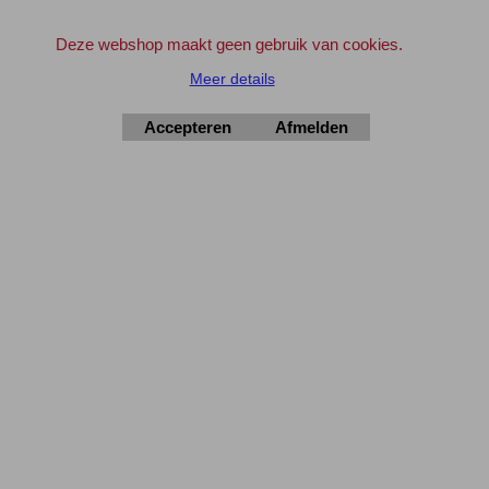
en klik bij artikel '10+1' op het Winkelwagentje
om deze wens kenbaar te maken.
Geldt ook voor 'aanbiedingen' en artikelen met korting
Deze webshop maakt geen gebruik van cookies.
Meer details
Maak gebruik van de aanbiedingen en verdien zo de verzendkosten geheel of
Accepteren
Afmelden
gedeeltelijk terug !
Bedrijven en Instellingen kunnen indien gewenst ook op rekening bestellen.
Geef svp even een e-mail vooraf.
info@elektronica-shop.nl
Zet bij 'Opmerkingen' (tijdens het invullen van de adres gegevens) 'OP
REKENING'.
Elektronica-Shop.nl
iban NL90 INGB 0004 7390 81
btw
NL001195012B34
KvK 14126336
.