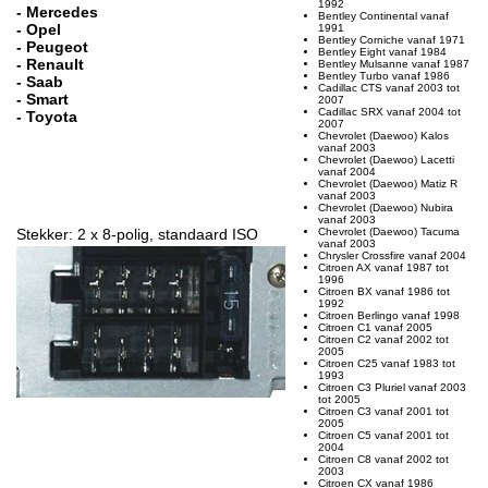
1992
- Mercedes
Bentley Continental vanaf
- Opel
1991
Bentley Corniche vanaf 1971
- Peugeot
Bentley Eight vanaf 1984
- Renault
Bentley Mulsanne vanaf 1987
Bentley Turbo vanaf 1986
- Saab
Cadillac CTS vanaf 2003 tot
- Smart
2007
Cadillac SRX vanaf 2004 tot
- Toyota
2007
Chevrolet (Daewoo) Kalos
vanaf 2003
Chevrolet (Daewoo) Lacetti
vanaf 2004
Chevrolet (Daewoo) Matiz R
vanaf 2003
Chevrolet (Daewoo) Nubira
vanaf 2003
Stekker: 2 x 8-polig, standaard ISO
Chevrolet (Daewoo) Tacuma
vanaf 2003
Chrysler Crossfire vanaf 2004
Citroen AX vanaf 1987 tot
1996
Citroen BX vanaf 1986 tot
1992
Citroen Berlingo vanaf 1998
Citroen C1 vanaf 2005
Citroen C2 vanaf 2002 tot
2005
Citroen C25 vanaf 1983 tot
1993
Citroen C3 Pluriel vanaf 2003
tot 2005
Citroen C3 vanaf 2001 tot
2005
Citroen C5 vanaf 2001 tot
2004
Citroen C8 vanaf 2002 tot
2003
Citroen CX vanaf 1986