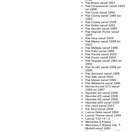
Fiat Bravo vanaf 2007
Fiat Cinquecento vanaf 1993
tot 1998
Fiat Coup vanaf 1994
Fiat Croma vanaf 1985 tot
1993
Fiat Croma vanaf 2006
Fiat Doblo vanaf 2001
Fiat Ducato vanaf 1995
Fiat Grande Punto vanaf
2005
Fiat Idea vanaf 2004
Fiat Marea vanaf 1996 tot
2002
Fiat Multipla vanaf 1999
Fiat Palio vanaf 1998
Fiat Panda vanaf 2003
Fiat Punto vanaf 1994
Fiat Regata vanaf 1984 tot
2000
Fiat Scudo vanaf 1996 tot
2006
Fiat Seicento vanaf 1998
Fiat Stilo vanaf 2002
Fiat Ulysse vanaf 1994
Fiat Weekend vanaf 1996
Honda Accord (C7) vanaf
1993 tot 1997
Hyundai i10 vanaf 2008
Hyundai i20 vanaf 2008
Hyundai i30 vanaf 2008
Hyundai ix55 vanaf 2009
Kia c'eed vanaf 2007
Kia Soul vanaf 2009
Lancia Delta vanaf 1994
Lancia Thema vanaf 1994
Lancia Y10 / K / Z
Mercedes A-Klasse
Mercedes C-Klasse inkl. T-
Modell vanaf 1993