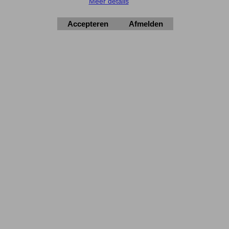
Meer details
Zet bij 'Opmerkingen' (tijdens het invullen van de adres gegevens) 'OP
REKENING'.
Accepteren
Afmelden
Elektronica-Shop.nl
iban NL90 INGB 0004 7390 81
btw
NL001195012B34
KvK 14126336
.
© 2004-2026
▲Top
Webwinkel gemaakt met
ShopFactory webwinkel
software.