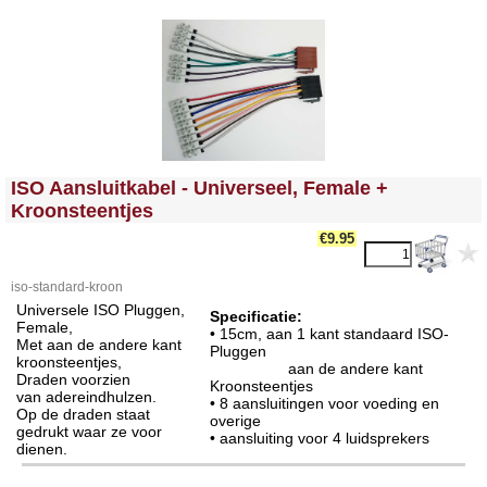
<!-- MakeFullWidth0 --><!-- MakeFullWidth1 --><!-- MakeFullWidth2 --><!-- MakeFullWidth3 --><!-- MakeFullWidth4 --><!-- MakeFullWidth5 --><!-- MakeFullWidth6 --><!-- MakeFullWidth7 --><!-- MakeFullWidth8 --><!-- MakeFullWidth9 --><!-- MakeFullWidth10 --><!-- MakeFullWidth11 --><!-- MakeFullWidth12 --><!-- MakeFullWidth13 --><!-- MakeFullWidth14 --><!-- MakeFullWidth15 --><!-- MakeFullWidth16 --><!-- MakeFullWidth17 --><!-- MakeFullWidth18 --><!-- MakeFullWidth19 -->
ISO Aansluitkabel - Universeel, Female +
Kroonsteentjes
€9.95
iso-standard-kroon
Universele ISO Pluggen,
Specificatie:
Female,
• 15cm, aan 1 kant standaard ISO-
Met aan de andere kant
Pluggen
kroonsteentjes,
aan de andere kant
Draden voorzien
Kroonsteentjes
van adereindhulzen.
• 8 aansluitingen voor voeding en
Op de draden staat
overige
gedrukt waar ze voor
• aansluiting voor 4 luidsprekers
dienen.