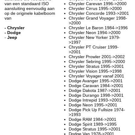
van een standaard ISO
Chrysler Carevan 1996->2000
aansluiting eenvoudig aan
Chrysler Cirrus 1995->2000
op de originele kabelboom
Chrysler Concorde 1993->2001
van
Chrysler Grand Voyager 1998-
>2000
- Chrysler
Chrysler Le Baron 1984->1996
- Dodge
Chrysler Neon 1994->2000
-
Jeep
Chrysler New Yorker 1979-
>1997
Chrysler PT Cruiser 1999-
>2001
Chrysler Prowler 2001->2002
Chrysler Sebring 1995->2000
Chrysler Stratus 1995->2001
Chrysler Vision 1995->1998
Chrysler Voyager vanaf 2001
Dodge Avanger 1995->2001
Dodge Caravan 1984->2001
Dodge Dakota 1987->2001
Dodge Durango 1998->2001
Dodge Intrepid 1993->2001
Dodge Neon 1995->2001
Dodge Pick Up Fullsize 1974-
>1993
Dodge RAM 1984->2001
Dodge Spirit 1989->1995
Dodge Stratus 1995->2001
Dodge Van 1978->2001