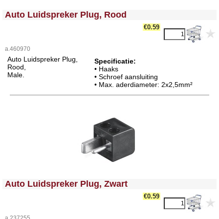
<!-- MakeFullWidth0 --><!-- MakeFullWidth1 --><!-- MakeFullWidth2 --><!-- MakeFullWidth3 --><!-- MakeFullWidth4 --><!-- MakeFullWidth5 --><!-- MakeFullWidth6 --><!-- MakeFullWidth7 --><!-- MakeFullWidth8 --><!-- MakeFullWidth9 --><!-- MakeFullWidth10 --><!-- MakeFullWidth11 --><!-- MakeFullWidth12 --><!-- MakeFullWidth13 --><!-- MakeFullWidth14 --><!-- MakeFullWidth15 --><!-- MakeFullWidth16 --><!-- MakeFullWidth17 --><!-- MakeFullWidth18 --><!-- MakeFullWidth19 -->
Auto Luidspreker Plug, Rood
€0.59
a.460970
Auto Luidspreker Plug,
Specificatie:
Rood,
• Haaks
Male.
• Schroef aansluiting
• Max. aderdiameter: 2x2,5mm²
<!-- MakeFullWidth0 --><!-- MakeFullWidth1 --><!-- MakeFullWidth2 --><!-- MakeFullWidth3 --><!-- MakeFullWidth4 --><!-- MakeFullWidth5 --><!-- MakeFullWidth6 --><!-- MakeFullWidth7 --><!-- MakeFullWidth8 --><!-- MakeFullWidth9 --><!-- MakeFullWidth10 --><!-- MakeFullWidth11 --><!-- MakeFullWidth12 --><!-- MakeFullWidth13 --><!-- MakeFullWidth14 --><!-- MakeFullWidth15 --><!-- MakeFullWidth16 --><!-- MakeFullWidth17 --><!-- MakeFullWidth18 --><!-- MakeFullWidth19 -->
Auto Luidspreker Plug, Zwart
€0.59
a.237255