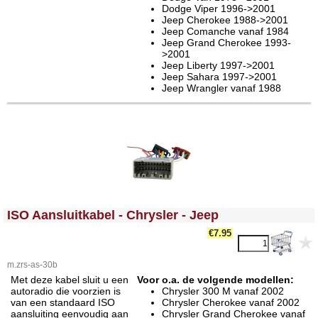
Dodge Viper 1996->2001
Jeep Cherokee 1988->2001
Jeep Comanche vanaf 1984
Jeep Grand Cherokee 1993-
>2001
Jeep Liberty 1997->2001
Jeep Sahara 1997->2001
Jeep Wrangler vanaf 1988
<!-- MakeFullWidth0 --><!-- MakeFullWidth1 --><!-- MakeFullWidth2 --><!-- MakeFullWidth3 --><!-- MakeFullWidth4 --><!-- MakeFullWidth5 --><!-- MakeFullWidth6 --><!-- MakeFullWidth7 --><!-- MakeFullWidth8 --><!-- MakeFullWidth9 --><!-- MakeFullWidth10 --><!-- MakeFullWidth11 --><!-- MakeFullWidth12 --><!-- MakeFullWidth13 --><!-- MakeFullWidth14 --><!-- MakeFullWidth15 --><!-- MakeFullWidth16 --><!-- MakeFullWidth17 --><!-- MakeFullWidth18 --><!-- MakeFullWidth19 -->
ISO Aansluitkabel - Chrysler - Jeep
€7.95
m.zrs-as-30b
Met deze kabel sluit u een
Voor o.a. de volgende modellen:
autoradio die voorzien is
Chrysler 300 M vanaf 2002
van een standaard ISO
Chrysler Cherokee vanaf 2002
aansluiting eenvoudig aan
Chrysler Grand Cherokee vanaf