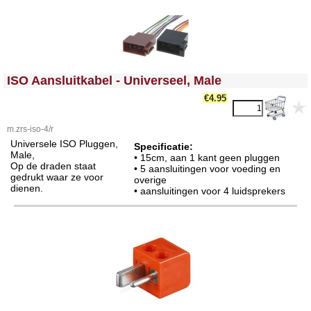
<!-- MakeFullWidth0 --><!-- MakeFullWidth1 --><!-- MakeFullWidth2 --><!-- MakeFullWidth3 --><!-- MakeFullWidth4 --><!-- MakeFullWidth5 --><!-- MakeFullWidth6 --><!-- MakeFullWidth7 --><!-- MakeFullWidth8 --><!-- MakeFullWidth9 --><!-- MakeFullWidth10 --><!-- MakeFullWidth11 --><!-- MakeFullWidth12 --><!-- MakeFullWidth13 --><!-- MakeFullWidth14 --><!-- MakeFullWidth15 --><!-- MakeFullWidth16 --><!-- MakeFullWidth17 --><!-- MakeFullWidth18 --><!-- MakeFullWidth19 -->
ISO Aansluitkabel - Universeel, Male
€4.95
m.zrs-iso-4/r
Universele ISO Pluggen,
Specificatie:
Male,
• 15cm, aan 1 kant geen pluggen
Op de draden staat
• 5 aansluitingen voor voeding en
gedrukt waar ze voor
overige
dienen.
• aansluitingen voor 4 luidsprekers