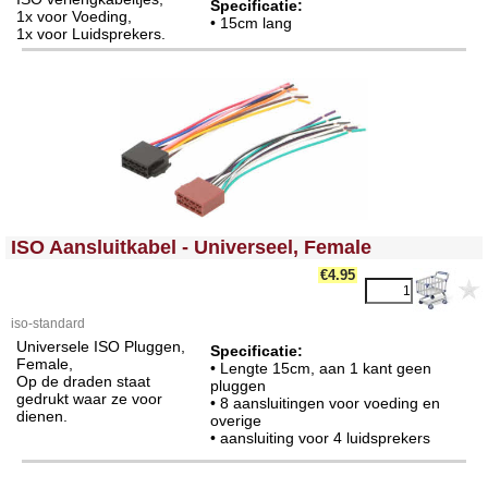
Specificatie:
1x voor Voeding,
• 15cm lang
1x voor Luidsprekers.
<!-- MakeFullWidth0 --><!-- MakeFullWidth1 --><!-- MakeFullWidth2 --><!-- MakeFullWidth3 --><!-- MakeFullWidth4 --><!-- MakeFullWidth5 --><!-- MakeFullWidth6 --><!-- MakeFullWidth7 --><!-- MakeFullWidth8 --><!-- MakeFullWidth9 --><!-- MakeFullWidth10 --><!-- MakeFullWidth11 --><!-- MakeFullWidth12 --><!-- MakeFullWidth13 --><!-- MakeFullWidth14 --><!-- MakeFullWidth15 --><!-- MakeFullWidth16 --><!-- MakeFullWidth17 --><!-- MakeFullWidth18 --><!-- MakeFullWidth19 -->
ISO Aansluitkabel - Universeel, Female
€4.95
iso-standard
Universele ISO Pluggen,
Specificatie:
Female,
• Lengte 15cm, aan 1 kant geen
Op de draden staat
pluggen
gedrukt waar ze voor
• 8 aansluitingen voor voeding en
dienen.
overige
• aansluiting voor 4 luidsprekers