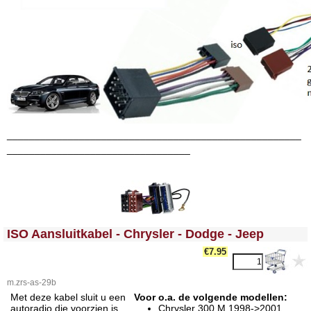
_____________________________________________________
_________________________________
<!-- MakeFullWidth0 --><!-- MakeFullWidth1 --><!-- MakeFullWidth2 --><!-- MakeFullWidth3 --><!-- MakeFullWidth4 --><!-- MakeFullWidth5 --><!-- MakeFullWidth6 --><!-- MakeFullWidth7 --><!-- MakeFullWidth8 --><!-- MakeFullWidth9 --><!-- MakeFullWidth10 --><!-- MakeFullWidth11 --><!-- MakeFullWidth12 --><!-- MakeFullWidth13 --><!-- MakeFullWidth14 --><!-- MakeFullWidth15 --><!-- MakeFullWidth16 --><!-- MakeFullWidth17 --><!-- MakeFullWidth18 --><!-- MakeFullWidth19 -->
ISO Aansluitkabel - Chrysler - Dodge - Jeep
€7.95
m.zrs-as-29b
Met deze kabel sluit u een
Voor o.a. de volgende modellen:
autoradio die voorzien is
Chrysler 300 M 1998->2001