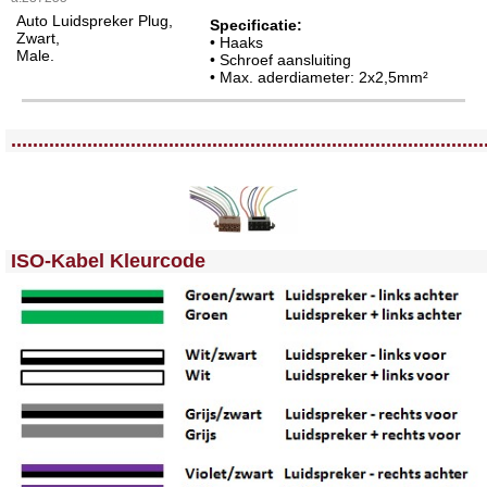
Auto Luidspreker Plug,
Specificatie:
Zwart,
• Haaks
Male.
• Schroef aansluiting
• Max. aderdiameter: 2x2,5mm²
<!-- MakeFullWidth0 --><!-- MakeFullWidth1 --><!-- MakeFullWidth2 --><!-- MakeFullWidth3 --><!-- MakeFullWidth4 --><!-- MakeFullWidth5 --><!-- MakeFullWidth6 --><!-- MakeFullWidth7 --><!-- MakeFullWidth8 --><!-- MakeFullWidth9 --><!-- MakeFullWidth10 --><!-- MakeFullWidth11 --><!-- MakeFullWidth12 --><!-- MakeFullWidth13 --><!-- MakeFullWidth14 --><!-- MakeFullWidth15 --><!-- MakeFullWidth16 --><!-- MakeFullWidth17 --><!-- MakeFullWidth18 --><!-- MakeFullWidth19 -->
.......................................................................................
<!-- MakeFullWidth0 --><!-- MakeFullWidth1 --><!-- MakeFullWidth2 --><!-- MakeFullWidth3 --><!-- MakeFullWidth4 --><!-- MakeFullWidth5 --><!-- MakeFullWidth6 --><!-- MakeFullWidth7 --><!-- MakeFullWidth8 --><!-- MakeFullWidth9 --><!-- MakeFullWidth10 --><!-- MakeFullWidth11 --><!-- MakeFullWidth12 --><!-- MakeFullWidth13 --><!-- MakeFullWidth14 --><!-- MakeFullWidth15 --><!-- MakeFullWidth16 --><!-- MakeFullWidth17 --><!-- MakeFullWidth18 --><!-- MakeFullWidth19 -->
ISO-Kabel Kleurcode