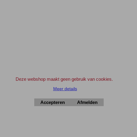
--->
11 stuks geleverd **
Dus bij 20 stuks 22 stuks geleverd, etc.
** Ga hiervoor naar de WINKELWAGEN
en klik bij artikel '10+1' op het Winkelwagentje
om deze wens kenbaar te maken.
Geldt ook voor 'aanbiedingen' en artikelen met korting
Maak gebruik van de aanbiedingen en verdien zo de verzendkosten geheel of
gedeeltelijk terug !
Bedrijven en Instellingen kunnen indien gewenst ook op rekening bestellen.
Deze webshop maakt geen gebruik van cookies.
Geef svp even een e-mail vooraf.
info@elektronica-shop.nl
Zet bij 'Opmerkingen' (tijdens het invullen van de adres gegevens) 'OP
Meer details
REKENING'.
Accepteren
Afmelden
Elektronica-Shop.nl
iban NL90 INGB 0004 7390 81
btw
NL001195012B34