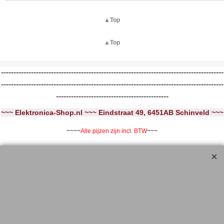
▲Top
▲Top
-----------------------------------------------------------------------------------------
-----------------------------------------------------------------------------------------
---------------------------------------------
~~~ Elektronica-Shop.nl ~~~ Eindstraat 49, 6451AB Schinveld ~~~
~~~~
Alle pijzen zijn incl. BTW
~~~
Stuur een mail voor extra korting bij grotere aantallen
info@elektronica-shop.nl
Gratis artikel
bij bestelling boven 25,- Euro aan producten.
Kijk hiervoor in de winkelwagen .... en bestel dit product.
..... Extra Korting .....
Bij iedere 10 stuks geplaatst in de winkelwagen (van hetzelfde artikelnummer)