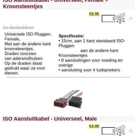
ISO Aansluitkabel - Universeel, Female +
Kroonsteentjes
€9.95
iso-standard-kroon
Universele ISO Pluggen,
Specificatie:
Female,
• 15cm, aan 1 kant standaard ISO-
Met aan de andere kant
Pluggen
kroonsteentjes,
aan de andere kant
Draden voorzien
Kroonsteentjes
van adereindhulzen.
• 8 aansluitingen voor voeding en
Op de draden staat
overige
gedrukt waar ze voor
• aansluiting voor 4 luidsprekers
dienen.
<!-- MakeFullWidth0 --><!-- MakeFullWidth1 --><!-- MakeFullWidth2 --><!-- MakeFullWidth3 --><!-- MakeFullWidth4 --><!-- MakeFullWidth5 --><!-- MakeFullWidth6 --><!-- MakeFullWidth7 --><!-- MakeFullWidth8 --><!-- MakeFullWidth9 --><!-- MakeFullWidth10 --><!-- MakeFullWidth11 --><!-- MakeFullWidth12 --><!-- MakeFullWidth13 --><!-- MakeFullWidth14 --><!-- MakeFullWidth15 --><!-- MakeFullWidth16 --><!-- MakeFullWidth17 --><!-- MakeFullWidth18 --><!-- MakeFullWidth19 -->
ISO Aansluitkabel - Universeel, Male
€4.95