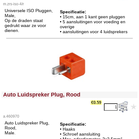
m.zrs-iso-4/r
Universele ISO Pluggen,
Specificatie:
Male,
• 15cm, aan 1 kant geen pluggen
Op de draden staat
• 5 aansluitingen voor voeding en
gedrukt waar ze voor
overige
dienen.
• aansluitingen voor 4 luidsprekers
<!-- MakeFullWidth0 --><!-- MakeFullWidth1 --><!-- MakeFullWidth2 --><!-- MakeFullWidth3 --><!-- MakeFullWidth4 --><!-- MakeFullWidth5 --><!-- MakeFullWidth6 --><!-- MakeFullWidth7 --><!-- MakeFullWidth8 --><!-- MakeFullWidth9 --><!-- MakeFullWidth10 --><!-- MakeFullWidth11 --><!-- MakeFullWidth12 --><!-- MakeFullWidth13 --><!-- MakeFullWidth14 --><!-- MakeFullWidth15 --><!-- MakeFullWidth16 --><!-- MakeFullWidth17 --><!-- MakeFullWidth18 --><!-- MakeFullWidth19 -->
Auto Luidspreker Plug, Rood
€0.59
a.460970
Auto Luidspreker Plug,
Specificatie:
Rood,
• Haaks
Male.
• Schroef aansluiting
• Max. aderdiameter: 2x2,5mm²