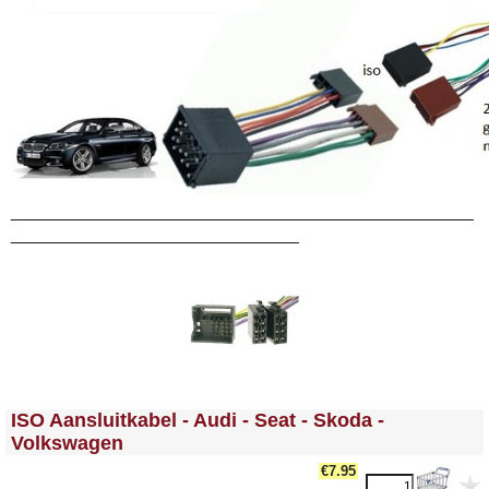
_____________________________________________________
_________________________________
<!-- MakeFullWidth0 --><!-- MakeFullWidth1 --><!-- MakeFullWidth2 --><!-- MakeFullWidth3 --><!-- MakeFullWidth4 --><!-- MakeFullWidth5 --><!-- MakeFullWidth6 --><!-- MakeFullWidth7 --><!-- MakeFullWidth8 --><!-- MakeFullWidth9 --><!-- MakeFullWidth10 --><!-- MakeFullWidth11 --><!-- MakeFullWidth12 --><!-- MakeFullWidth13 --><!-- MakeFullWidth14 --><!-- MakeFullWidth15 --><!-- MakeFullWidth16 --><!-- MakeFullWidth17 --><!-- MakeFullWidth18 --><!-- MakeFullWidth19 -->
ISO Aansluitkabel - Audi - Seat - Skoda -
Volkswagen
€7.95