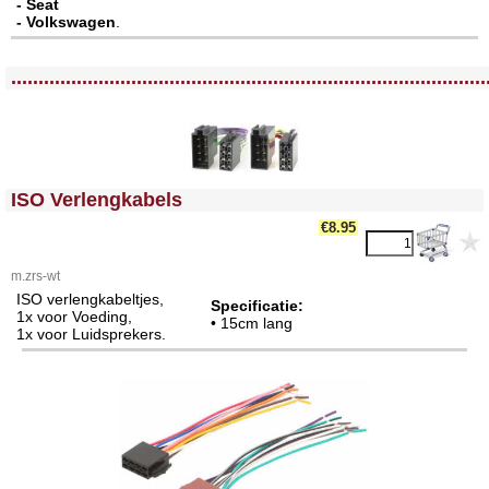
- Seat
- Volkswagen
.
<!-- MakeFullWidth0 --><!-- MakeFullWidth1 --><!-- MakeFullWidth2 --><!-- MakeFullWidth3 --><!-- MakeFullWidth4 --><!-- MakeFullWidth5 --><!-- MakeFullWidth6 --><!-- MakeFullWidth7 --><!-- MakeFullWidth8 --><!-- MakeFullWidth9 --><!-- MakeFullWidth10 --><!-- MakeFullWidth11 --><!-- MakeFullWidth12 --><!-- MakeFullWidth13 --><!-- MakeFullWidth14 --><!-- MakeFullWidth15 --><!-- MakeFullWidth16 --><!-- MakeFullWidth17 --><!-- MakeFullWidth18 --><!-- MakeFullWidth19 -->
.......................................................................................
<!-- MakeFullWidth0 --><!-- MakeFullWidth1 --><!-- MakeFullWidth2 --><!-- MakeFullWidth3 --><!-- MakeFullWidth4 --><!-- MakeFullWidth5 --><!-- MakeFullWidth6 --><!-- MakeFullWidth7 --><!-- MakeFullWidth8 --><!-- MakeFullWidth9 --><!-- MakeFullWidth10 --><!-- MakeFullWidth11 --><!-- MakeFullWidth12 --><!-- MakeFullWidth13 --><!-- MakeFullWidth14 --><!-- MakeFullWidth15 --><!-- MakeFullWidth16 --><!-- MakeFullWidth17 --><!-- MakeFullWidth18 --><!-- MakeFullWidth19 -->
ISO Verlengkabels
€8.95
m.zrs-wt
ISO verlengkabeltjes,
Specificatie:
1x voor Voeding,
• 15cm lang
1x voor Luidsprekers.