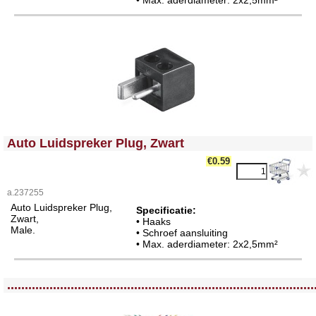
<!-- MakeFullWidth0 --><!-- MakeFullWidth1 --><!-- MakeFullWidth2 --><!-- MakeFullWidth3 --><!-- MakeFullWidth4 --><!-- MakeFullWidth5 --><!-- MakeFullWidth6 --><!-- MakeFullWidth7 --><!-- MakeFullWidth8 --><!-- MakeFullWidth9 --><!-- MakeFullWidth10 --><!-- MakeFullWidth11 --><!-- MakeFullWidth12 --><!-- MakeFullWidth13 --><!-- MakeFullWidth14 --><!-- MakeFullWidth15 --><!-- MakeFullWidth16 --><!-- MakeFullWidth17 --><!-- MakeFullWidth18 --><!-- MakeFullWidth19 -->
Auto Luidspreker Plug, Zwart
€0.59
a.237255
Auto Luidspreker Plug,
Specificatie:
Zwart,
• Haaks
Male.
• Schroef aansluiting
• Max. aderdiameter: 2x2,5mm²
<!-- MakeFullWidth0 --><!-- MakeFullWidth1 --><!-- MakeFullWidth2 --><!-- MakeFullWidth3 --><!-- MakeFullWidth4 --><!-- MakeFullWidth5 --><!-- MakeFullWidth6 --><!-- MakeFullWidth7 --><!-- MakeFullWidth8 --><!-- MakeFullWidth9 --><!-- MakeFullWidth10 --><!-- MakeFullWidth11 --><!-- MakeFullWidth12 --><!-- MakeFullWidth13 --><!-- MakeFullWidth14 --><!-- MakeFullWidth15 --><!-- MakeFullWidth16 --><!-- MakeFullWidth17 --><!-- MakeFullWidth18 --><!-- MakeFullWidth19 -->
.......................................................................................