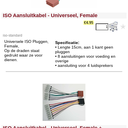
<!-- MakeFullWidth0 --><!-- MakeFullWidth1 --><!-- MakeFullWidth2 --><!-- MakeFullWidth3 --><!-- MakeFullWidth4 --><!-- MakeFullWidth5 --><!-- MakeFullWidth6 --><!-- MakeFullWidth7 --><!-- MakeFullWidth8 --><!-- MakeFullWidth9 --><!-- MakeFullWidth10 --><!-- MakeFullWidth11 --><!-- MakeFullWidth12 --><!-- MakeFullWidth13 --><!-- MakeFullWidth14 --><!-- MakeFullWidth15 --><!-- MakeFullWidth16 --><!-- MakeFullWidth17 --><!-- MakeFullWidth18 --><!-- MakeFullWidth19 -->
ISO Aansluitkabel - Universeel, Female
€4.95
iso-standard
Universele ISO Pluggen,
Specificatie:
Female,
• Lengte 15cm, aan 1 kant geen
Op de draden staat
pluggen
gedrukt waar ze voor
• 8 aansluitingen voor voeding en
dienen.
overige
• aansluiting voor 4 luidsprekers
<!-- MakeFullWidth0 --><!-- MakeFullWidth1 --><!-- MakeFullWidth2 --><!-- MakeFullWidth3 --><!-- MakeFullWidth4 --><!-- MakeFullWidth5 --><!-- MakeFullWidth6 --><!-- MakeFullWidth7 --><!-- MakeFullWidth8 --><!-- MakeFullWidth9 --><!-- MakeFullWidth10 --><!-- MakeFullWidth11 --><!-- MakeFullWidth12 --><!-- MakeFullWidth13 --><!-- MakeFullWidth14 --><!-- MakeFullWidth15 --><!-- MakeFullWidth16 --><!-- MakeFullWidth17 --><!-- MakeFullWidth18 --><!-- MakeFullWidth19 -->