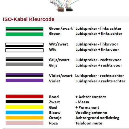
<!-- MakeFullWidth0 --><!-- MakeFullWidth1 --><!-- MakeFullWidth2 --><!-- MakeFullWidth3 --><!-- MakeFullWidth4 --><!-- MakeFullWidth5 --><!-- MakeFullWidth6 --><!-- MakeFullWidth7 --><!-- MakeFullWidth8 --><!-- MakeFullWidth9 --><!-- MakeFullWidth10 --><!-- MakeFullWidth11 --><!-- MakeFullWidth12 --><!-- MakeFullWidth13 --><!-- MakeFullWidth14 --><!-- MakeFullWidth15 --><!-- MakeFullWidth16 --><!-- MakeFullWidth17 --><!-- MakeFullWidth18 --><!-- MakeFullWidth19 -->
ISO-Kabel Kleurcode