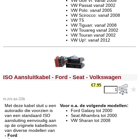
VW Golf VI: vanaf 2008
VW Passat vanaf 2002
VW Polo: vanaf 2005
VW Scirocco: vanaf 2008
VW T5
VW Tiguan: vanaf 2008
VW Touareg vanaf 2002
VW Touran vanaf 2002
VW Up!: vanaf 2012
<!-- MakeFullWidth0 --><!-- MakeFullWidth1 --><!-- MakeFullWidth2 --><!-- MakeFullWidth3 --><!-- MakeFullWidth4 --><!-- MakeFullWidth5 --><!-- MakeFullWidth6 --><!-- MakeFullWidth7 --><!-- MakeFullWidth8 --><!-- MakeFullWidth9 --><!-- MakeFullWidth10 --><!-- MakeFullWidth11 --><!-- MakeFullWidth12 --><!-- MakeFullWidth13 --><!-- MakeFullWidth14 --><!-- MakeFullWidth15 --><!-- MakeFullWidth16 --><!-- MakeFullWidth17 --><!-- MakeFullWidth18 --><!-- MakeFullWidth19 -->
ISO Aansluitkabel - Ford - Seat - Volkswagen
€7.95
m.zrs-as-33b
Met deze kabel sluit u een
Voor o.a. de volgende modellen:
autoradio die voorzien is
Ford Galaxy tot 2000
van een standaard ISO
Seat Alhambra tot 2000
aansluiting eenvoudig aan
VW Sharan tot 2008
op de originele kabelboom
van diverse modellen van
- Ford