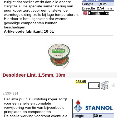
zuiglint dat sneller werkt dan alle andere
Lengte
1,5 m
zuiglitze`s. De speciale samenstelling van
Breedte
2.54 mm
puur koper zorgt voor een uitstekende
warmtegeleiding, zelfs bij lage temperaturen.
Hierdoor is het uitgesloten dat warmte
gevoelige componenten kunnen
beschadigen.
Artikelcode fabrikant: 10-5L
<!-- MakeFullWidth0 --><!-- MakeFullWidth1 --><!-- MakeFullWidth2 --><!-- MakeFullWidth3 --><!-- MakeFullWidth4 --><!-- MakeFullWidth5 --><!-- MakeFullWidth6 --><!-- MakeFullWidth7 --><!-- MakeFullWidth8 --><!-- MakeFullWidth9 --><!-- MakeFullWidth10 --><!-- MakeFullWidth11 --><!-- MakeFullWidth12 --><!-- MakeFullWidth13 --><!-- MakeFullWidth14 --><!-- MakeFullWidth15 --><!-- MakeFullWidth16 --><!-- MakeFullWidth17 --><!-- MakeFullWidth18 --><!-- MakeFullWidth19 -->
Desoldeer Lint, 1.5mm, 30m
€28.95
a.5304834
Het ultra puur, zuurstofvrij koper zorgt
voor een snelle en complete
verwijdering van tin van bijvoorbeeld
printplaten en componenten.
Lengte
30 m
De snelle werking voorkomt eventuele