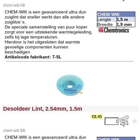
chem-wik AB
CHEM-WIK is een geavanceerd ultra dun
CHEM WIK
zuiglint dat sneller werkt dan alle andere
Lengte
1,5 m
zuiglitze`s.
Breedte
1,9 mm
De speciale samenstelling van puur koper
zorgt voor een uitstekende warmtegeleiding,
zelfs bij lage temperaturen.
Hierdoor is het uitgesloten dat warmte
gevoelige componenten kunnen
beschadigen.
Artikelcode fabrikant: 7-5L
<!-- MakeFullWidth0 --><!-- MakeFullWidth1 --><!-- MakeFullWidth2 --><!-- MakeFullWidth3 --><!-- MakeFullWidth4 --><!-- MakeFullWidth5 --><!-- MakeFullWidth6 --><!-- MakeFullWidth7 --><!-- MakeFullWidth8 --><!-- MakeFullWidth9 --><!-- MakeFullWidth10 --><!-- MakeFullWidth11 --><!-- MakeFullWidth12 --><!-- MakeFullWidth13 --><!-- MakeFullWidth14 --><!-- MakeFullWidth15 --><!-- MakeFullWidth16 --><!-- MakeFullWidth17 --><!-- MakeFullWidth18 --><!-- MakeFullWidth19 -->
Desoldeer Lint, 2.54mm, 1.5m
€8.45
chem-wik BB
CHEM-WIK is een geavanceerd ultra dun
CHEM WIK