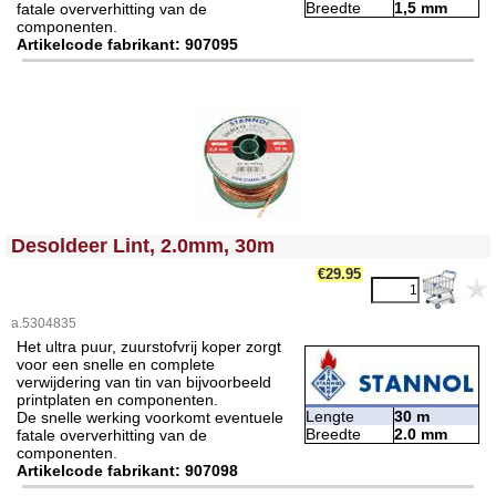
Breedte
1,5 mm
fatale oververhitting van de
componenten.
Artikelcode fabrikant: 907095
<!-- MakeFullWidth0 --><!-- MakeFullWidth1 --><!-- MakeFullWidth2 --><!-- MakeFullWidth3 --><!-- MakeFullWidth4 --><!-- MakeFullWidth5 --><!-- MakeFullWidth6 --><!-- MakeFullWidth7 --><!-- MakeFullWidth8 --><!-- MakeFullWidth9 --><!-- MakeFullWidth10 --><!-- MakeFullWidth11 --><!-- MakeFullWidth12 --><!-- MakeFullWidth13 --><!-- MakeFullWidth14 --><!-- MakeFullWidth15 --><!-- MakeFullWidth16 --><!-- MakeFullWidth17 --><!-- MakeFullWidth18 --><!-- MakeFullWidth19 -->
Desoldeer Lint, 2.0mm, 30m
€29.95
a.5304835
Het ultra puur, zuurstofvrij koper zorgt
voor een snelle en complete
verwijdering van tin van bijvoorbeeld
printplaten en componenten.
Lengte
30 m
De snelle werking voorkomt eventuele
Breedte
2.0 mm
fatale oververhitting van de
componenten.
Artikelcode fabrikant: 907098