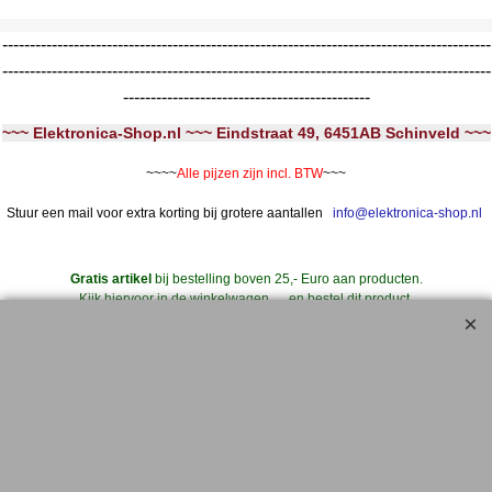
-----------------------------------------------------------------------------------------
-----------------------------------------------------------------------------------------
---------------------------------------------
~~~ Elektronica-Shop.nl ~~~ Eindstraat 49, 6451AB Schinveld ~~~
~~~~
Alle pijzen zijn incl. BTW
~~~
Stuur een mail voor extra korting bij grotere aantallen
info@elektronica-shop.nl
Gratis artikel
bij bestelling boven 25,- Euro aan producten.
Kijk hiervoor in de winkelwagen .... en bestel dit product.
..... Extra Korting .....
Bij iedere 10 stuks geplaatst in de winkelwagen (van hetzelfde artikelnummer)
--->
11 stuks geleverd **
Dus bij 20 stuks 22 stuks geleverd, etc.
** Ga hiervoor naar de WINKELWAGEN
en klik bij artikel '10+1' op het Winkelwagentje
om deze wens kenbaar te maken.
Geldt ook voor 'aanbiedingen' en artikelen met korting