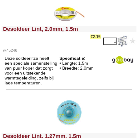
<!-- MakeFullWidth0 --><!-- MakeFullWidth1 --><!-- MakeFullWidth2 --><!-- MakeFullWidth3 --><!-- MakeFullWidth4 --><!-- MakeFullWidth5 --><!-- MakeFullWidth6 --><!-- MakeFullWidth7 --><!-- MakeFullWidth8 --><!-- MakeFullWidth9 --><!-- MakeFullWidth10 --><!-- MakeFullWidth11 --><!-- MakeFullWidth12 --><!-- MakeFullWidth13 --><!-- MakeFullWidth14 --><!-- MakeFullWidth15 --><!-- MakeFullWidth16 --><!-- MakeFullWidth17 --><!-- MakeFullWidth18 --><!-- MakeFullWidth19 -->
Desoldeer Lint, 2.0mm, 1.5m
€2.15
w.45246
Deze soldeerlitze heeft
Specificatie:
een speciale samenstelling
• Lengte: 1.5m
van puur koper dat zorgt
• Breedte: 2.0mm
voor een uitstekende
warmtegeleiding, zelfs bij
lage temperaturen.
<!-- MakeFullWidth0 --><!-- MakeFullWidth1 --><!-- MakeFullWidth2 --><!-- MakeFullWidth3 --><!-- MakeFullWidth4 --><!-- MakeFullWidth5 --><!-- MakeFullWidth6 --><!-- MakeFullWidth7 --><!-- MakeFullWidth8 --><!-- MakeFullWidth9 --><!-- MakeFullWidth10 --><!-- MakeFullWidth11 --><!-- MakeFullWidth12 --><!-- MakeFullWidth13 --><!-- MakeFullWidth14 --><!-- MakeFullWidth15 --><!-- MakeFullWidth16 --><!-- MakeFullWidth17 --><!-- MakeFullWidth18 --><!-- MakeFullWidth19 -->
Desoldeer Lint, 1.27mm, 1.5m