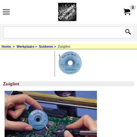
0
Home
>
Werkplaats
>
Solderen
>
Zuiglint
Zuiglint