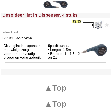
<!-- MakeFullWidth0 --><!-- MakeFullWidth1 --><!-- MakeFullWidth2 --><!-- MakeFullWidth3 --><!-- MakeFullWidth4 --><!-- MakeFullWidth5 --><!-- MakeFullWidth6 --><!-- MakeFullWidth7 --><!-- MakeFullWidth8 --><!-- MakeFullWidth9 --><!-- MakeFullWidth10 --><!-- MakeFullWidth11 --><!-- MakeFullWidth12 --><!-- MakeFullWidth13 --><!-- MakeFullWidth14 --><!-- MakeFullWidth15 --><!-- MakeFullWidth16 --><!-- MakeFullWidth17 --><!-- MakeFullWidth18 --><!-- MakeFullWidth19 -->
Desoldeer lint in Dispenser, 4 stuks
€9.95
v.desolder4
EAN 5410329673406
Dit zuiglint in dispenser
Specificatie:
met wieltje zorgt
• Lengte: 1.5m
voor een eenvoudig,
• Breedte: 1 - 1.5 - 2
proper en veilig gebruik.
en 2.5mm
<!-- MakeFullWidth0 --><!-- MakeFullWidth1 --><!-- MakeFullWidth2 --><!-- MakeFullWidth3 --><!-- MakeFullWidth4 --><!-- MakeFullWidth5 --><!-- MakeFullWidth6 --><!-- MakeFullWidth7 --><!-- MakeFullWidth8 --><!-- MakeFullWidth9 --><!-- MakeFullWidth10 --><!-- MakeFullWidth11 --><!-- MakeFullWidth12 --><!-- MakeFullWidth13 --><!-- MakeFullWidth14 --><!-- MakeFullWidth15 --><!-- MakeFullWidth16 --><!-- MakeFullWidth17 --><!-- MakeFullWidth18 --><!-- MakeFullWidth19 -->
.......................................................................................
▲Top
▲Top