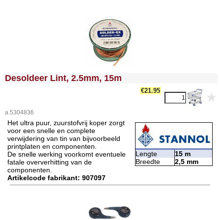
<!-- MakeFullWidth0 --><!-- MakeFullWidth1 --><!-- MakeFullWidth2 --><!-- MakeFullWidth3 --><!-- MakeFullWidth4 --><!-- MakeFullWidth5 --><!-- MakeFullWidth6 --><!-- MakeFullWidth7 --><!-- MakeFullWidth8 --><!-- MakeFullWidth9 --><!-- MakeFullWidth10 --><!-- MakeFullWidth11 --><!-- MakeFullWidth12 --><!-- MakeFullWidth13 --><!-- MakeFullWidth14 --><!-- MakeFullWidth15 --><!-- MakeFullWidth16 --><!-- MakeFullWidth17 --><!-- MakeFullWidth18 --><!-- MakeFullWidth19 -->
Desoldeer Lint, 2.5mm, 15m
€21.95
a.5304836
Het ultra puur, zuurstofvrij koper zorgt
voor een snelle en complete
verwijdering van tin van bijvoorbeeld
printplaten en componenten.
Lengte
15 m
De snelle werking voorkomt eventuele
Breedte
2,5 mm
fatale oververhitting van de
componenten.
Artikelcode fabrikant: 907097