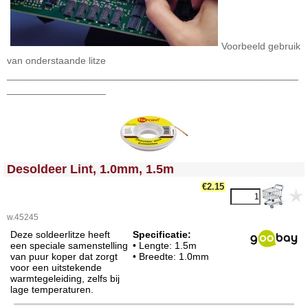
Voorbeeld gebruik
van onderstaande litze
_____________________________________________________
__________________
<!-- MakeFullWidth0 --><!-- MakeFullWidth1 --><!-- MakeFullWidth2 --><!-- MakeFullWidth3 --><!-- MakeFullWidth4 --><!-- MakeFullWidth5 --><!-- MakeFullWidth6 --><!-- MakeFullWidth7 --><!-- MakeFullWidth8 --><!-- MakeFullWidth9 --><!-- MakeFullWidth10 --><!-- MakeFullWidth11 --><!-- MakeFullWidth12 --><!-- MakeFullWidth13 --><!-- MakeFullWidth14 --><!-- MakeFullWidth15 --><!-- MakeFullWidth16 --><!-- MakeFullWidth17 --><!-- MakeFullWidth18 --><!-- MakeFullWidth19 -->
Desoldeer Lint, 1.0mm, 1.5m
€2.15
w.45245
Deze soldeerlitze heeft
Specificatie:
een speciale samenstelling
• Lengte: 1.5m
van puur koper dat zorgt
• Breedte: 1.0mm
voor een uitstekende
warmtegeleiding, zelfs bij
lage temperaturen.