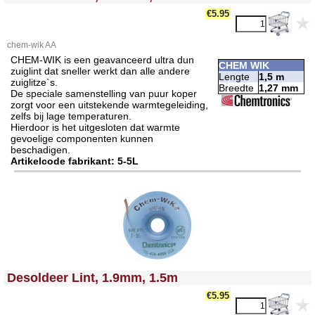
€5.95
chem-wik AA
CHEM-WIK is een geavanceerd ultra dun
CHEM WIK
zuiglint dat sneller werkt dan alle andere
Lengte
1,5 m
zuiglitze`s.
Breedte
1,27 mm
De speciale samenstelling van puur koper
zorgt voor een uitstekende warmtegeleiding,
zelfs bij lage temperaturen.
Hierdoor is het uitgesloten dat warmte
gevoelige componenten kunnen
beschadigen.
Artikelcode fabrikant: 5-5L
<!-- MakeFullWidth0 --><!-- MakeFullWidth1 --><!-- MakeFullWidth2 --><!-- MakeFullWidth3 --><!-- MakeFullWidth4 --><!-- MakeFullWidth5 --><!-- MakeFullWidth6 --><!-- MakeFullWidth7 --><!-- MakeFullWidth8 --><!-- MakeFullWidth9 --><!-- MakeFullWidth10 --><!-- MakeFullWidth11 --><!-- MakeFullWidth12 --><!-- MakeFullWidth13 --><!-- MakeFullWidth14 --><!-- MakeFullWidth15 --><!-- MakeFullWidth16 --><!-- MakeFullWidth17 --><!-- MakeFullWidth18 --><!-- MakeFullWidth19 -->
Desoldeer Lint, 1.9mm, 1.5m
€5.95