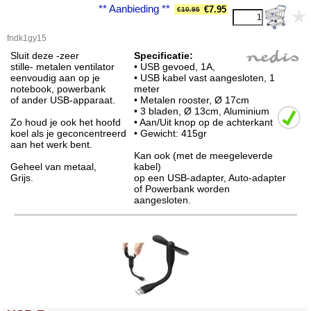
** Aanbieding **
€
7.95
€
10.95
fndk1gy15
Sluit deze -zeer
Specificatie:
stille- metalen ventilator
• USB gevoed, 1A,
eenvoudig aan op je
• USB kabel vast aangesloten, 1
notebook, powerbank
meter
of ander USB-apparaat.
• Metalen rooster,
Ø 17cm
• 3 bladen, Ø 13cm, Aluminium
Zo houd je ook het hoofd
• Aan/Uit knop op de achterkant
koel als je geconcentreerd
• Gewicht: 415gr
aan het werk bent.
Kan ook (met de meegeleverde
Geheel van metaal,
kabel)
Grijs.
op een USB-adapter, Auto-adapter
of Powerbank worden
aangesloten.
<!-- MakeFullWidth0 --><!-- MakeFullWidth1 --><!-- MakeFullWidth2 --><!-- MakeFullWidth3 --><!-- MakeFullWidth4 --><!-- MakeFullWidth5 --><!-- MakeFullWidth6 --><!-- MakeFullWidth7 --><!-- MakeFullWidth8 --><!-- MakeFullWidth9 --><!-- MakeFullWidth10 --><!-- MakeFullWidth11 --><!-- MakeFullWidth12 --><!-- MakeFullWidth13 --><!-- MakeFullWidth14 --><!-- MakeFullWidth15 --><!-- MakeFullWidth16 --><!-- MakeFullWidth17 --><!-- MakeFullWidth18 --><!-- MakeFullWidth19 -->