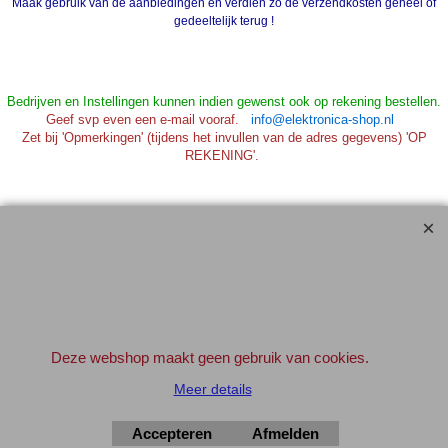
Maak gebruik van de aanbiedingen en verdien zo de verzendkosten geheel of
gedeeltelijk terug !
Bedrijven en Instellingen kunnen indien gewenst ook op rekening bestellen.
Geef svp even een e-mail vooraf.
info@elektronica-shop.nl
Zet bij 'Opmerkingen' (tijdens het invullen van de adres gegevens) 'OP
REKENING'.
Elektronica-Shop.nl
iban NL90 INGB 0004 7390 81
btw
NL001195012B34
KvK 14126336
.
Deze webshop maakt geen gebruik van cookies.
© 2004-2026
Meer details
▲Top
Accepteren
Afmelden