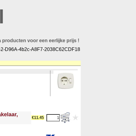
l
 producten voor een eerlijke prijs !
2-D96A-4b2c-A8F7-2038C62CDF18
kelaar,
€11.45