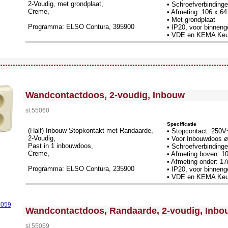
2-Voudig, met grondplaat,
• Schroefverbinding
Creme,
• Afmeting: 106 x 6
• Met grondplaat
Programma: ELSO Contura, 395900
• IP20, voor binneng
• VDE en KEMA Keu
llWidth3 --><!-- MakeFullWidth4 --><!-- MakeFullWidth5 --><!-- MakeFullWidth6 --><!-- MakeFullWidth7 --><!-- MakeFullWidth8 --><!-- MakeFullWidth9 --><!-- MakeFullWidth10 --><!-- MakeFullWidth11 --><!-- MakeFullWidth12 --><!-- MakeFullWidth13 --><!-- MakeFullWidth14 --><!-- MakeFullWidth15 --><!-- MakeFullWidth16 --><!-- MakeFullWidth17 --><!-- MakeFullWidth18 --><!-- MakeFullWidth19 -->
.........................................................................................
<!-- MakeFullWidth0 --><!-- MakeFullWidth1 --><!-- MakeFullWidth2 --><!-- MakeFullWidth3 --><!-- MakeFullWidth4 --><!-- MakeFullWidth5 --><!-- MakeFullWidth6 --><!-- MakeFullWidth7 --><!-- MakeFullWidth8 --><!-- MakeFullWidth9 --><!-- MakeFullWidth10 --><!-- MakeFullWidth11 --><!-- MakeFullWidth12 --><!-- MakeFullWidth13 --><!-- MakeFullWidth14 --><!-- MakeFullWidth15 --><!-- MakeFullWidth16 --><!-- MakeFullWidth17 --><!-- MakeFullWidth18 --><!-- MakeFullWidth19 -->
Wandcontactdoos, 2-voudig, Inbouw
sl.55060
Specificatie
(Half) Inbouw Stopkontakt met Randaarde,
• Stopcontact: 250V
2-Voudig,
• Voor Inbouwdoos
Past in 1 inbouwdoos,
• Schroefverbinding
Creme,
• Afmeting boven: 1
• Afmeting onder: 1
Programma: ELSO Contura, 235900
• IP20, voor binneng
• VDE en KEMA Keu
<!-- MakeFullWidth0 --><!-- MakeFullWidth1 --><!-- MakeFullWidth2 --><!-- MakeFullWidth3 --><!-- MakeFullWidth4 --><!-- MakeFullWidth5 --><!-- MakeFullWidth6 --><!-- MakeFullWidth7 --><!-- MakeFullWidth8 --><!-- MakeFullWidth9 --><!-- MakeFullWidth10 --><!-- MakeFullWidth11 --><!-- MakeFullWidth12 --><!-- MakeFullWidth13 --><!-- MakeFullWidth14 --><!-- MakeFullWidth15 --><!-- MakeFullWidth16 --><!-- MakeFullWidth17 --><!-- MakeFullWidth18 --><!-- MakeFullWidth19 -->
Wandcontactdoos, Randaarde, 2-voudig, Inbo
sl.55059