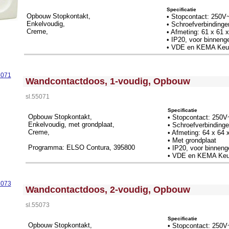
Specificatie
Opbouw Stopkontakt,
• Stopcontact: 250V
Enkelvoudig,
• Schroefverbindinge
Creme,
• Afmeting: 61 x 61
• IP20, voor binneng
• VDE en KEMA Keu
<!-- MakeFullWidth0 --><!-- MakeFullWidth1 --><!-- MakeFullWidth2 --><!-- MakeFullWidth3 --><!-- MakeFullWidth4 --><!-- MakeFullWidth5 --><!-- MakeFullWidth6 --><!-- MakeFullWidth7 --><!-- MakeFullWidth8 --><!-- MakeFullWidth9 --><!-- MakeFullWidth10 --><!-- MakeFullWidth11 --><!-- MakeFullWidth12 --><!-- MakeFullWidth13 --><!-- MakeFullWidth14 --><!-- MakeFullWidth15 --><!-- MakeFullWidth16 --><!-- MakeFullWidth17 --><!-- MakeFullWidth18 --><!-- MakeFullWidth19 -->
Wandcontactdoos, 1-voudig, Opbouw
sl.55071
Specificatie
Opbouw Stopkontakt,
• Stopcontact: 250V
Enkelvoudig, met grondplaat,
• Schroefverbinding
Creme,
• Afmeting: 64 x 64
• Met grondplaat
Programma: ELSO Contura, 395800
• IP20, voor binneng
• VDE en KEMA Keu
<!-- MakeFullWidth0 --><!-- MakeFullWidth1 --><!-- MakeFullWidth2 --><!-- MakeFullWidth3 --><!-- MakeFullWidth4 --><!-- MakeFullWidth5 --><!-- MakeFullWidth6 --><!-- MakeFullWidth7 --><!-- MakeFullWidth8 --><!-- MakeFullWidth9 --><!-- MakeFullWidth10 --><!-- MakeFullWidth11 --><!-- MakeFullWidth12 --><!-- MakeFullWidth13 --><!-- MakeFullWidth14 --><!-- MakeFullWidth15 --><!-- MakeFullWidth16 --><!-- MakeFullWidth17 --><!-- MakeFullWidth18 --><!-- MakeFullWidth19 -->
Wandcontactdoos, 2-voudig, Opbouw
sl.55073
Specificatie
Opbouw Stopkontakt,
• Stopcontact: 250V