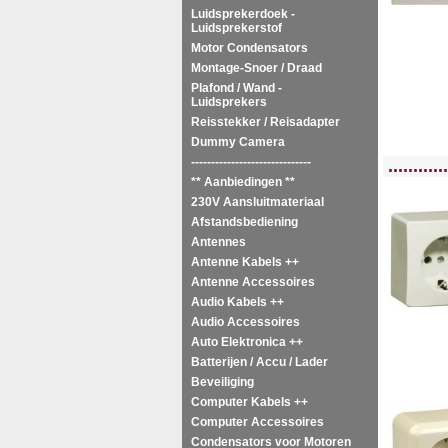
Luidsprekerdoek -
Luidsprekerstof
Motor Condensators
Montage-Snoer / Draad
Plafond / Wand -
Luidsprekers
Reisstekker / Reisadapter
Dummy Camera
<!-- MakeFullWidth0 --><!-- MakeFullWidth1 --><!-- MakeFullWidth2 --><!-- MakeFu
------------------------------
............
** Aanbiedingen **
230V Aansluitmateriaal
Afstandsbediening
Antennes
Antenne Kabels ++
Antenne Accessoires
Audio Kabels ++
Audio Accessoires
Auto Elektronica ++
Batterijen / Accu / Lader
Beveiliging
Computer Kabels ++
Computer Accessoires
Condensators voor Motoren