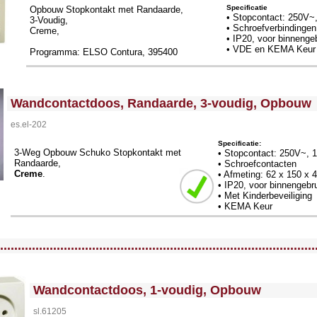
Specificatie
Opbouw Stopkontakt met Randaarde,
• Stopcontact: 250V~
3-Voudig,
• Schroefverbindingen
Creme,
• IP20, voor binnenge
• VDE en KEMA Keur
Programma: ELSO Contura, 395400
<!-- MakeFullWidth0 --><!-- MakeFullWidth1 --><!-- MakeFullWidth2 --><!-- MakeFullWidth3 --><!-- MakeFullWidth4 --><!-- MakeFullWidth5 --><!-- MakeFullWidth6 --><!-- MakeFullWidth7 --><!-- MakeFullWidth8 --><!-- MakeFullWidth9 --><!-- MakeFullWidth10 --><!-- MakeFullWidth11 --><!-- MakeFullWidth12 --><!-- MakeFullWidth13 --><!-- MakeFullWidth14 --><!-- MakeFullWidth15 --><!-- MakeFullWidth16 --><
Wandcontactdoos, Randaarde, 3-voudig, Opbouw
es.el-202
Specificatie:
3-Weg Opbouw Schuko Stopkontakt met
• Stopcontact: 250V~, 
Randaarde,
• Schroefcontacten
Creme
.
• Afmeting: 62 x 150 x
• IP20, voor binnengebr
• Met Kinderbeveiliging
• KEMA Keur
llWidth3 --><!-- MakeFullWidth4 --><!-- MakeFullWidth5 --><!-- MakeFullWidth6 --><!-- MakeFullWidth7 --><!-- MakeFullWidth8 --><!-- MakeFullWidth9 --><!-- MakeFullWidth10 --><!-- MakeFullWidth11 --><!-- MakeFullWidth12 --><!-- MakeFullWidth13 --><!-- MakeFullWidth14 --><!-- MakeFullWidth15 --><!-- MakeFullWidth16 --><!-- MakeFullWidth17 --><!-- MakeFullWidth18 --><!-- MakeFullWidth19 -->
.........................................................................................
<!-- MakeFullWidth0 --><!-- MakeFullWidth1 --><!-- MakeFullWidth2 --><!-- MakeFullWidth3 --><!-- MakeFullWidth4 --><!-- MakeFullWidth5 --><!-- MakeFullWidth6 --><!-- MakeFullWidth7 --><!-- MakeFullWidth8 --><!-- MakeFullWidth9 --><!-- MakeFullWidth10 --><!-- MakeFullWidth11 --><!-- MakeFullWidth12 --><!-- MakeFullWidth13 --><!-- MakeFullWidth14 --><!-- MakeFullWidth15 --><!-- MakeFullWidth16 --><!-- MakeFullWidth17 --><!-- MakeFullWidth18 --><!-- MakeFullWidth19 -->
Wandcontactdoos, 1-voudig, Opbouw
sl.61205