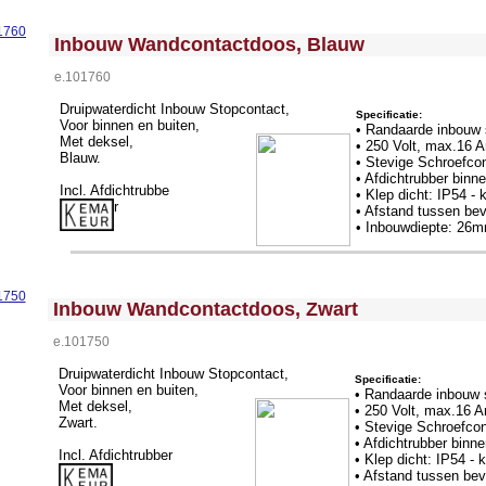
<!-- MakeFullWidth0 --><!-- MakeFullWidth1 --><!-- MakeFullWidth2 --><!-- MakeFullWidth3 --><!-- MakeFullWidth4 --><!-- MakeFullWidth5 --><!-- MakeFullWidth6 --><!-- MakeFullWidth7 --><!-- MakeFullWidth8 --><!-- MakeFullWidth9 --><!-- MakeFullWidth10 --><!-- MakeFullWidth11 --><!-- MakeFullWidth12 --><!-- MakeFullWidth13 --><!-- MakeFullWidth14 --><!-- MakeFullWidth15 --><!-- MakeFullWidth16 --><!-- MakeFullWidth17 --><!-- MakeFullWidth18 --><!-- MakeFullWidth19 -->
Inbouw Wandcontactdoos, Blauw
e.101760
Druipwaterdicht Inbouw Stopcontact,
Specificatie:
Voor binnen en buiten,
• Randaarde inbouw 
Met deksel,
• 250 Volt, max.16 
Blauw.
• Stevige Schroefco
• Afdichtrubber binn
Incl. Afdichtrubbe
• Klep dicht: IP54 - 
r
• Afstand tussen be
• Inbouwdiepte: 26
<!-- MakeFullWidth0 --><!-- MakeFullWidth1 --><!-- MakeFullWidth2 --><!-- MakeFullWidth3 --><!-- MakeFullWidth4 --><!-- MakeFullWidth5 --><!-- MakeFullWidth6 --><!-- MakeFullWidth7 --><!-- MakeFullWidth8 --><!-- MakeFullWidth9 --><!-- MakeFullWidth10 --><!-- MakeFullWidth11 --><!-- MakeFullWidth12 --><!-- MakeFullWidth13 --><!-- MakeFullWidth14 --><!-- MakeFullWidth15 --><!-- MakeFullWidth16 --><!-- MakeFullWidth17 --><!-- MakeFullWidth18 --><!-- MakeFullWidth19 -->
Inbouw Wandcontactdoos, Zwart
e.101750
Druipwaterdicht Inbouw Stopcontact,
Specificatie:
Voor binnen en buiten,
• Randaarde inbouw 
Met deksel,
• 250 Volt, max.16 
Zwart.
• Stevige Schroefco
• Afdichtrubber binn
Incl. Afdichtrubber
• Klep dicht: IP54 - 
• Afstand tussen be