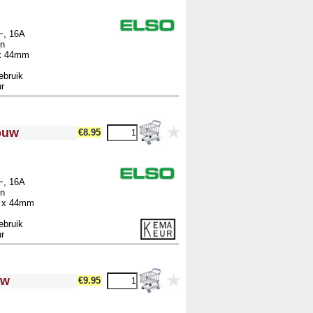
~, 16A
en
 x 44mm
ebruik
r
ouw
€8.95
~, 16A
en
4 x 44mm
ebruik
r
uw
€9.95