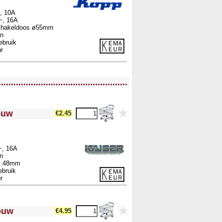
, 10A
~, 16A
 Schakeldoos ø55mm
en
ebruik
r
....................................................
ouw
€2.45
~, 16A
n
 x 48mm
ebruik
r
ouw
€4.95