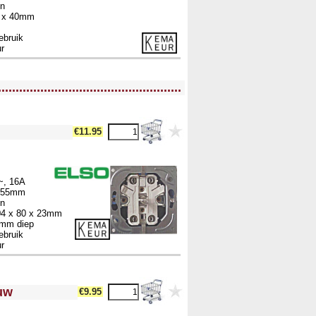
en
4 x 40mm
ebruik
r
....................................................
€11.95
~, 16A
 ø55mm
en
04 x 80 x 23mm
7mm diep
ebruik
r
uw
€9.95