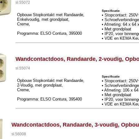
sl.55072
Specificatie
Opbouw Stopkontakt met Randaarde,
• Stopcontact: 250V
Enkelvoudig, met grondplaat,
• Schroefverbinding
Creme,
• Afmeting: 64 x 64
• Met grondplaat
Programma: ELSO Contura, 395000
• IP20, voor binneng
• VDE en KEMA Keu
<!-- MakeFullWidth0 --><!-- MakeFullWidth1 --><!-- MakeFullWidth2 --><!-- MakeFullWidth3 --><!-- MakeFullWidth4 --><!-- MakeFullWidth5 --><!-- MakeFullWidth6 --><!-- MakeFullWidth7 --><!-- MakeFullWidth8 --><!-- MakeFullWidth9 --><!-- MakeFullWidth10 --><!-- MakeFullWidth11 --><!-- MakeFullWidth12 --><!-- MakeFullWidth13 --><!-- MakeFullWidth14 --><!-- MakeFullWidth15 --><!-- MakeFullWidth16 --><!-- MakeFullWidth17 --><!-- MakeFullWidth18 --><!-- MakeFullWidth19 -->
Wandcontactdoos, Randaarde, 2-voudig, Opb
sl.55074
Specificatie
Opbouw Stopkontakt met Randaarde,
• Stopcontact: 250V
2-Voudig, met grondplaat,
• Schroefverbinding
Creme,
• Afmeting: 106 x 6
• Met grondplaat
Programma: ELSO Contura, 395400
• IP20, voor binneng
• VDE en KEMA Keu
<!-- MakeFullWidth0 --><!-- MakeFullWidth1 --><!-- MakeFullWidth2 --><!-- MakeFullWidth3 --><!-- MakeFullWidth4 --><!-- MakeFullWidth5 --><!-- MakeFullWidth6 --><!-- MakeFullWidth7 --><!-- MakeFullWidth8 --><!-- MakeFullWidth9 --><!-- MakeFullWidth10 --><!-- MakeFullWidth11 --><!-- MakeFullWidth12 --><!-- MakeFullWidth13 --><!-- MakeFullWidth14 --><!-- MakeFullWidth15 --><!-- MakeFullWidth16 --><!-- MakeFullWidth17 --><!-- MakeFullWidth18 --><!-- MakeFullWidth19 -->
Wandcontactdoos, Randaarde, 3-voudig, Opbo
sl.56008