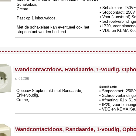
Schakelaar,
• Schakelaar: 250V~
Creme.
• Stopcontact: 250V
• Voor (kunststof)
Past op 1 inbouwdoos.
• Schroefverbinding
• IP20, voor binneng
Met de schakelaar kan eventueel ook het
• VDE en KEMA Keu
stopcontact worden bediend.
llWidth3 --><!-- MakeFullWidth4 --><!-- MakeFullWidth5 --><!-- MakeFullWidth6 --><!-- MakeFullWidth7 --><!-- MakeFullWidth8 --><!-- MakeFullWidth9 --><!-- MakeFullWidth10 --><!-- MakeFullWidth11 --><!-- MakeFullWidth12 --><!-- MakeFullWidth13 --><!-- MakeFullWidth14 --><!-- MakeFullWidth15 --><!-- MakeFullWidth16 --><!-- MakeFullWidth17 --><!-- MakeFullWidth18 --><!-- MakeFullWidth19 -->
.........................................................................................
<!-- MakeFullWidth0 --><!-- MakeFullWidth1 --><!-- MakeFullWidth2 --><!-- MakeFullWidth3 --><!-- MakeFullWidth4 --><!-- MakeFullWidth5 --><!-- MakeFullWidth6 --><!-- MakeFullWidth7 --><!-- MakeFullWidth8 --><!-- MakeFullWidth9 --><!-- MakeFullWidth10 --><!-- MakeFullWidth11 --><!-- MakeFullWidth12 --><!-- MakeFullWidth13 --><!-- MakeFullWidth14 --><!-- MakeFullWidth15 --><!-- MakeFullWidth16 --><!-- MakeFullWidth17 --><!-- MakeFullWidth18 --><!-- MakeFullWidth19 -->
Wandcontactdoos, Randaarde, 1-voudig, Opb
sl.61206
Specificatie
Opbouw Stopkontakt met Randaarde,
• Stopcontact: 250V
Enkelvoudig,
• Schroefverbindinge
Creme,
• Afmeting: 61 x 61
• IP20, voor binneng
• VDE en KEMA Keu
<!-- MakeFullWidth0 --><!-- MakeFullWidth1 --><!-- MakeFullWidth2 --><!-- MakeFullWidth3 --><!-- MakeFullWidth4 --><!-- MakeFullWidth5 --><!-- MakeFullWidth6 --><!-- MakeFullWidth7 --><!-- MakeFullWidth8 --><!-- MakeFullWidth9 --><!-- MakeFullWidth10 --><!-- MakeFullWidth11 --><!-- MakeFullWidth12 --><!-- MakeFullWidth13 --><!-- MakeFullWidth14 --><!-- MakeFullWidth15 --><!-- MakeFullWidth16 --><!-- MakeFullWidth17 --><!-- MakeFullWidth18 --><!-- MakeFullWidth19 -->
Wandcontactdoos, Randaarde, 1-voudig, Opb