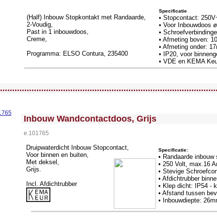
Specificatie
(Half) Inbouw Stopkontakt met Randaarde,
• Stopcontact: 250V
2-Voudig,
• Voor Inbouwdoos
Past in 1 inbouwdoos,
• Schroefverbinding
Creme,
• Afmeting boven: 1
• Afmeting onder: 1
Programma: ELSO Contura, 235400
• IP20, voor binneng
• VDE en KEMA Keu
llWidth3 --><!-- MakeFullWidth4 --><!-- MakeFullWidth5 --><!-- MakeFullWidth6 --><!-- MakeFullWidth7 --><!-- MakeFullWidth8 --><!-- MakeFullWidth9 --><!-- MakeFullWidth10 --><!-- MakeFullWidth11 --><!-- MakeFullWidth12 --><!-- MakeFullWidth13 --><!-- MakeFullWidth14 --><!-- MakeFullWidth15 --><!-- MakeFullWidth16 --><!-- MakeFullWidth17 --><!-- MakeFullWidth18 --><!-- MakeFullWidth19 -->
.........................................................................................
<!-- MakeFullWidth0 --><!-- MakeFullWidth1 --><!-- MakeFullWidth2 --><!-- MakeFullWidth3 --><!-- MakeFullWidth4 --><!-- MakeFullWidth5 --><!-- MakeFullWidth6 --><!-- MakeFullWidth7 --><!-- MakeFullWidth8 --><!-- MakeFullWidth9 --><!-- MakeFullWidth10 --><!-- MakeFullWidth11 --><!-- MakeFullWidth12 --><!-- MakeFullWidth13 --><!-- MakeFullWidth14 --><!-- MakeFullWidth15 --><!-- MakeFullWidth16 --><!-- MakeFullWidth17 --><!-- MakeFullWidth18 --><!-- MakeFullWidth19 -->
Inbouw Wandcontactdoos, Grijs
e.101765
Druipwaterdicht Inbouw Stopcontact,
Specificatie:
Voor binnen en buiten,
• Randaarde inbouw 
Met deksel,
• 250 Volt, max.16 
Grijs.
• Stevige Schroefco
• Afdichtrubber binn
Incl. Afdichtrubber
• Klep dicht: IP54 - 
• Afstand tussen be
• Inbouwdiepte: 26