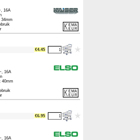
~, 16A
n
 x 34mm
ebruik
r
€4.45
~, 16A
en
 x 40mm
ebruik
r
€6.95
~, 16A