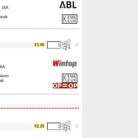
, 16A
bruik
!-- MakeFullWidth17 --><!-- MakeFullWidth18 --><!-- MakeFullWidth19 -->
€3.95
16A
 44mm
uik
....................................................
€2.25