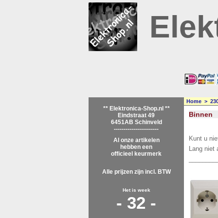
Elek
Home
>
23
** Elektronica-Shop.nl **
Binnen
Eindstraat 49
6451AB Schinveld
-----------------------
Kunt u nie
Al onze artikelen
hebben een
Lang niet 
officieel keurmerk
________
Alle prijzen zijn incl. BTW
Het is week
- 32 -