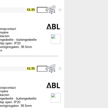
€6.95
stopcontact
Ampère
ntacten
engedeelte - buitengedeelte
klep open: IP20
vestiginsgaten: 38.5mm
mm
€6.95
stopcontact
Ampère
ntacten
engedeelte - buitengedeelte
klep open: IP20
vestiginsgaten: 38.5mm