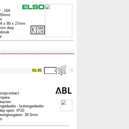
~, 16A
 ø55mm
en
04 x 80 x 27mm
7mm diep
ebruik
r
....................................................
€6.95
stopcontact
Ampère
ntacten
engedeelte - buitengedeelte
klep open: IP20
vestiginsgaten: 38.5mm
mm