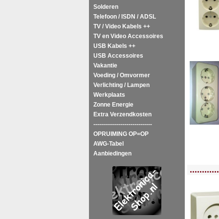
Solderen
Telefoon / ISDN / ADSL
TV / Video Kabels ++
TV en Video Accessoires
USB Kabels ++
USB Accessoires
Vakantie
Voeding / Omvormer
Verlichting / Lampen
Werkplaats
Zonne Energie
Extra Verzendkosten
------------------------------
OPRUIMING OP=OP
AWG-Tabel
Aanbiedingen
<!-- MakeFullWidth0 --><!-- MakeFullWidth1 --><!-- MakeFullWidth2 --><!-- MakeFu
............