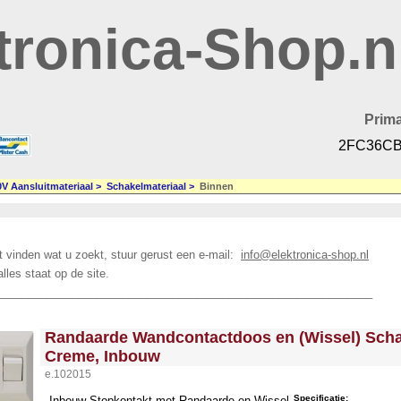
tronica-Shop.n
Prima
2FC36CB
0V Aansluitmateriaal
>
Schakelmateriaal
>
Binnen
t vinden wat u zoekt, stuur gerust een e-mail:
info@elektronica-shop.nl
alles staat op de site.
____________________________________________________________
<!-- MakeFullWidth0 --><!-- MakeFullWidth1 --><!-- MakeFullWidth2 --><!-- MakeFullWidth3 --><!-- MakeFullWidth4 --><!-- MakeFullWidth5 --><!-- MakeFullWidth6 --><!-- MakeFullWidth7 --><!-- MakeFullWidth8 --><!-- MakeFullWidth9 --><!-- MakeFullWidth10 --><!-- MakeFullWidth11 --><!-- MakeFullWidth12 --><!-- MakeFullWidth13 --><!-- MakeFullWidth14 --><!-- MakeFullWidth15 --><!-- MakeFullWidth16 --><!-- MakeFullWidth17 --><!-- MakeFullWidth18 --><!-- MakeFullWidth19 -->
Randaarde Wandcontactdoos en (Wissel) Scha
Creme, Inbouw
e.102015
Specificatie:
Inbouw Stopkontakt met Randaarde en Wissel