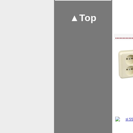
▲Top
<!-- MakeFullWidth0 --><!-- MakeFullWidth1 --><!-- MakeFullWidth2 --><!-- MakeFu
............