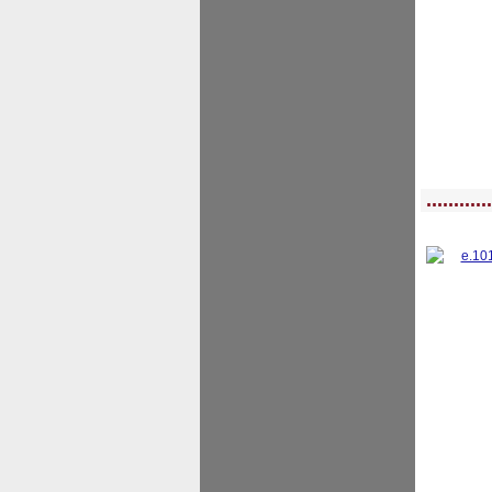
<!-- MakeFullWidth0 --><!-- MakeFullWidth1 --><!-- MakeFullWidth2 --><!-- MakeFu
............