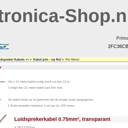
tronica-Shop.n
Prima
2FC36CB
idspreker Kabels ++
>
Kabel p/m - op Rol
>
Per Meter
r
ter:
Als u 12 meter kabel nodig heeft vul dan 12 in.
 dan 12 meter kabel aan één stuk.
:
De kabel wordt op rol geleverd met de lengte zoals aangegeven.
estellen betekent 1 rol van bv. 100 meter.
<!-- MakeFullWidth0 --><!-- MakeFullWidth1 --><!-- MakeFullWidth2 --><!-- MakeFullWidth3 --><!-- MakeFullWidth4 --><!-- MakeFullWidth5 --><!-- MakeFullWidth6 --><!-- MakeFullWidth7 --><!-- MakeFullWidth8 --><!-- MakeFullWidth9 --><!-- MakeFullWidth10 --><!-- MakeFullWidth11 --><!-- MakeFullWidth12 --><!-- MakeFullWidth13 --><!-- MakeFullWidth14 --><!-- MakeFullWidth15 --><!-- MakeFullWidth16 --><!-- MakeFullWidth17 --><!-- MakeFullWidth18 --><!-- MakeFullWidth19 -->
Luidsprekerkabel 0.75mm², transparant
e.361225/pm