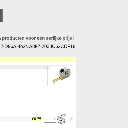
l
 producten voor een eerlijke prijs !
2-D96A-4b2c-A8F7-2038C62CDF18
€0.75