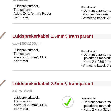
Luidsprekerkabel,
Specificatie:
Transparant,
• De transparante ma
Aders 2x 0.75mm²,
Koper
,
voorzien van een po
per meter
.
• Afmeting kabel: 2
<!-- MakeFullWidth0 --><!-- MakeFullWidth1 --><!-- MakeFullWidth2 --><!-- MakeFullWidth3 --><!-- MakeFullWidth4 --><!-- MakeFullWidth5 --><!-- MakeFullWidth6 --><!-- MakeFullWidth7 --><!-- MakeFullWidth8 --><!-- MakeFullWidth9 --><!-- MakeFullWidth10 --><!-- MakeFullWidth11 --><!-- MakeFullWidth12 --><!-- MakeFullWidth13 --><!-- MakeFullWidth14 --><!-- MakeFullWidth15 --><!-- MakeFullWidth16 --><!-- MakeFullWidth17 --><!-- MakeFullWidth18 --><!-- MakeFullWidth19 -->
Luidsprekerkabel 1.5mm², transparant
cagw1500tr1000/pm
Luidsprekerkabel,
Specificatie:
Transparant,
• De transparante ma
aders 2x 1.5mm²,
CCA
,
polariteits markeri
per meter
.
• Kern: 2 x 23/0,1
• Afmeting kabel: 3
<!-- MakeFullWidth0 --><!-- MakeFullWidth1 --><!-- MakeFullWidth2 --><!-- MakeFullWidth3 --><!-- MakeFullWidth4 --><!-- MakeFullWidth5 --><!-- MakeFullWidth6 --><!-- MakeFullWidth7 --><!-- MakeFullWidth8 --><!-- MakeFullWidth9 --><!-- MakeFullWidth10 --><!-- MakeFullWidth11 --><!-- MakeFullWidth12 --><!-- MakeFullWidth13 --><!-- MakeFullWidth14 --><!-- MakeFullWidth15 --><!-- MakeFullWidth16 --><!-- MakeFullWidth17 --><!-- MakeFullWidth18 --><!-- MakeFullWidth19 -->
Luidsprekerkabel 2.5mm², transparant
a.4875149/pm
Luidsprekerkabel,
Specificatie:
Transparant,
• De transparante ma
aders 2x 2.5mm²,
CCA
,
polariteits markeri
per meter
.
• Kern: 2 x 7 x 32/