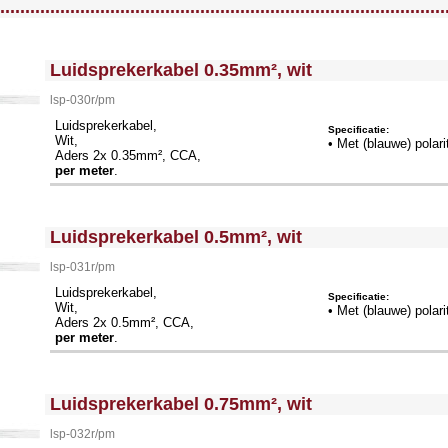
.........................................................................................
<!-- MakeFullWidth0 --><!-- MakeFullWidth1 --><!-- MakeFullWidth2 --><!-- MakeFullWidth3 --><!-- MakeFullWidth4 --><!-- MakeFullWidth5 --><!-- MakeFullWidth6 --><!-- MakeFullWidth7 --><!-- MakeFullWidth8 --><!-- MakeFullWidth9 --><!-- MakeFullWidth10 --><!-- MakeFullWidth11 --><!-- MakeFullWidth12 --><!-- MakeFullWidth13 --><!-- MakeFullWidth14 --><!-- MakeFullWidth15 --><!-- MakeFullWidth16 --><!-- MakeFullWidth17 --><!-- MakeFullWidth18 --><!-- MakeFullWidth19 -->
Luidsprekerkabel 0.35mm², wit
lsp-030r/pm
Luidsprekerkabel,
Specificatie:
Wit,
• Met (blauwe) polari
Aders 2x 0.35mm², CCA,
per meter
.
<!-- MakeFullWidth0 --><!-- MakeFullWidth1 --><!-- MakeFullWidth2 --><!-- MakeFullWidth3 --><!-- MakeFullWidth4 --><!-- MakeFullWidth5 --><!-- MakeFullWidth6 --><!-- MakeFullWidth7 --><!-- MakeFullWidth8 --><!-- MakeFullWidth9 --><!-- MakeFullWidth10 --><!-- MakeFullWidth11 --><!-- MakeFullWidth12 --><!-- MakeFullWidth13 --><!-- MakeFullWidth14 --><!-- MakeFullWidth15 --><!-- MakeFullWidth16 --><!-- MakeFullWidth17 --><!-- MakeFullWidth18 --><!-- MakeFullWidth19 -->
Luidsprekerkabel 0.5mm², wit
lsp-031r/pm
Luidsprekerkabel,
Specificatie:
Wit,
• Met (blauwe) polari
Aders 2x 0.5mm², CCA,
per meter
.
<!-- MakeFullWidth0 --><!-- MakeFullWidth1 --><!-- MakeFullWidth2 --><!-- MakeFullWidth3 --><!-- MakeFullWidth4 --><!-- MakeFullWidth5 --><!-- MakeFullWidth6 --><!-- MakeFullWidth7 --><!-- MakeFullWidth8 --><!-- MakeFullWidth9 --><!-- MakeFullWidth10 --><!-- MakeFullWidth11 --><!-- MakeFullWidth12 --><!-- MakeFullWidth13 --><!-- MakeFullWidth14 --><!-- MakeFullWidth15 --><!-- MakeFullWidth16 --><!-- MakeFullWidth17 --><!-- MakeFullWidth18 --><!-- MakeFullWidth19 -->
Luidsprekerkabel 0.75mm², wit
lsp-032r/pm