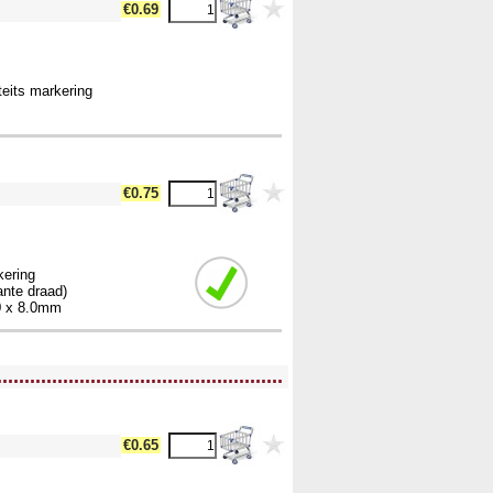
€0.69
teits markering
€0.75
rkering
ante draad)
.0 x 8.0mm
....................................................
€0.65