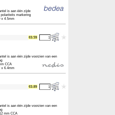
ntel is aan één zijde
lariteits markering
.0 x 4.5mm
€0.59
ntel is aan één zijde voorzien van een
ng
4 mm CCA
.2 x 6.4mm
€0.89
ntel is aan één zijde voorzien van een
ng
0,12 mm CCA