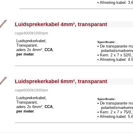
• Afmeting kabel: 3
<!-- MakeFullWidth0 --><!-- MakeFullWidth1 --><!-- MakeFullWidth2 --><!-- MakeFullWidth3 --><!-- MakeFullWidth4 --><!-- MakeFullWidth5 --><!-- MakeFullWidth6 --><!-- MakeFullWidth7 --><!-- MakeFullWidth8 --><!-- MakeFullWidth9 --><!-- MakeFullWidth10 --><!-- MakeFullWidth11 --><!-- MakeFullWidth12 --><!-- MakeFullWidth13 --><!-- MakeFullWidth14 --><!-- MakeFullWidth15 --><!-- MakeFullWidth16 --><!-- MakeFullWidth17 --><!-- MakeFullWidth18 --><!-- MakeFullWidth19 -->
Luidsprekerkabel 4mm², transparant
cagw4000tr1000/pm
Luidsprekerkabel,
Specificatie:
Transparant,
• De transparante ma
aders 2x 4mm²,
CCA
,
polariteitsmarkerin
per meter
.
• Kern: 2 x 7 x 52/
• Afmeting kabel: 4
<!-- MakeFullWidth0 --><!-- MakeFullWidth1 --><!-- MakeFullWidth2 --><!-- MakeFullWidth3 --><!-- MakeFullWidth4 --><!-- MakeFullWidth5 --><!-- MakeFullWidth6 --><!-- MakeFullWidth7 --><!-- MakeFullWidth8 --><!-- MakeFullWidth9 --><!-- MakeFullWidth10 --><!-- MakeFullWidth11 --><!-- MakeFullWidth12 --><!-- MakeFullWidth13 --><!-- MakeFullWidth14 --><!-- MakeFullWidth15 --><!-- MakeFullWidth16 --><!-- MakeFullWidth17 --><!-- MakeFullWidth18 --><!-- MakeFullWidth19 -->
Luidsprekerkabel 6mm², transparant
cagw6000tr1000/pm
Luidsprekerkabel,
Specificatie:
Transparant,
• De transparante ma
aders 2x 6mm²,
CCA
,
polariteitsmarkerin
per meter
.
• Kern: 2 x 7 x 75/
• Afmeting kabel: 5
llWidth3 --><!-- MakeFullWidth4 --><!-- MakeFullWidth5 --><!-- MakeFullWidth6 --><!-- MakeFullWidth7 --><!-- MakeFullWidth8 --><!-- MakeFullWidth9 --><!-- MakeFullWidth10 --><!-- MakeFullWidth11 --><!-- MakeFullWidth12 --><!-- MakeFullWidth13 --><!-- MakeFullWidth14 --><!-- MakeFullWidth15 --><!-- MakeFullWidth16 --><!-- MakeFullWidth17 --><!-- MakeFullWidth18 --><!-- MakeFullWidth19 -->