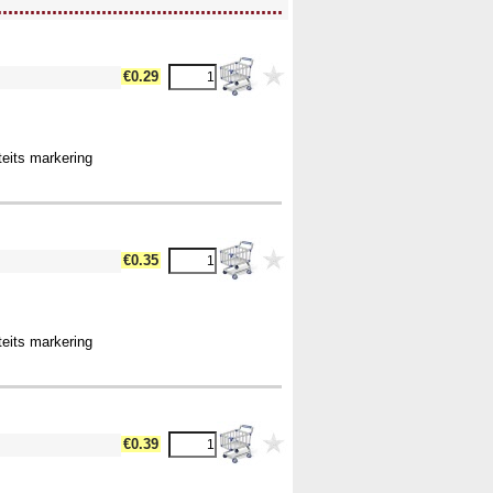
....................................................
€0.29
teits markering
€0.35
teits markering
€0.39