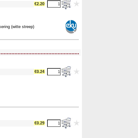
€2.20
kering (witte streep)
....................................................
€0.24
€0.29