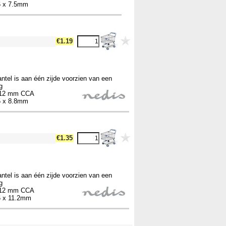
.6 x 7.5mm
€1.19
ntel is aan één zijde voorzien van een
g
0,12 mm CCA
.5 x 8.8mm
€1.35
ntel is aan één zijde voorzien van een
g
0,12 mm CCA
.6 x 11.2mm