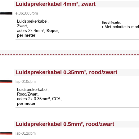
<!-- MakeFullWidth0 --><!-- MakeFullWidth1 --><!-- MakeFullWidth2 --><!-- MakeFullWidth3 --><!-- MakeFullWidth4 --><!-- MakeFullWidth5 --><!-- MakeFullWidth6 --><!-- MakeFullWidth7 --><!-- MakeFullWidth8 --><!-- MakeFullWidth9 --><!-- MakeFullWidth10 --><!-- MakeFullWidth11 --><!-- MakeFullWidth12 --><!-- MakeFullWidth13 --><!-- MakeFullWidth14 --><!-- MakeFullWidth15 --><!-- MakeFullWidth16 --><!-- MakeFullWidth17 --><!-- MakeFullWidth18 --><!-- MakeFullWidth19 -->
Luidsprekerkabel 4mm², zwart
e.361605/pm
Luidsprekerkabel,
Specificatie:
Zwart,
• Met polariteits mar
aders 2x 4mm²,
Koper
,
per meter
.
llWidth3 --><!-- MakeFullWidth4 --><!-- MakeFullWidth5 --><!-- MakeFullWidth6 --><!-- MakeFullWidth7 --><!-- MakeFullWidth8 --><!-- MakeFullWidth9 --><!-- MakeFullWidth10 --><!-- MakeFullWidth11 --><!-- MakeFullWidth12 --><!-- MakeFullWidth13 --><!-- MakeFullWidth14 --><!-- MakeFullWidth15 --><!-- MakeFullWidth16 --><!-- MakeFullWidth17 --><!-- MakeFullWidth18 --><!-- MakeFullWidth19 -->
.........................................................................................
<!-- MakeFullWidth0 --><!-- MakeFullWidth1 --><!-- MakeFullWidth2 --><!-- MakeFullWidth3 --><!-- MakeFullWidth4 --><!-- MakeFullWidth5 --><!-- MakeFullWidth6 --><!-- MakeFullWidth7 --><!-- MakeFullWidth8 --><!-- MakeFullWidth9 --><!-- MakeFullWidth10 --><!-- MakeFullWidth11 --><!-- MakeFullWidth12 --><!-- MakeFullWidth13 --><!-- MakeFullWidth14 --><!-- MakeFullWidth15 --><!-- MakeFullWidth16 --><!-- MakeFullWidth17 --><!-- MakeFullWidth18 --><!-- MakeFullWidth19 -->
Luidsprekerkabel 0.35mm², rood/zwart
lsp-010r/pm
Luidsprekerkabel,
Rood/Zwart,
aders 2x 0.35mm², CCA,
per meter
.
<!-- MakeFullWidth0 --><!-- MakeFullWidth1 --><!-- MakeFullWidth2 --><!-- MakeFullWidth3 --><!-- MakeFullWidth4 --><!-- MakeFullWidth5 --><!-- MakeFullWidth6 --><!-- MakeFullWidth7 --><!-- MakeFullWidth8 --><!-- MakeFullWidth9 --><!-- MakeFullWidth10 --><!-- MakeFullWidth11 --><!-- MakeFullWidth12 --><!-- MakeFullWidth13 --><!-- MakeFullWidth14 --><!-- MakeFullWidth15 --><!-- MakeFullWidth16 --><!-- MakeFullWidth17 --><!-- MakeFullWidth18 --><!-- MakeFullWidth19 -->
Luidsprekerkabel 0.5mm², rood/zwart
lsp-012r/pm