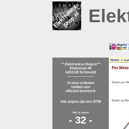
Elek
Home
>
Lu
** Elektronica-Shop.nl **
Per Mete
Eindstraat 49
6451AB Schinveld
-----------------------
Kabel per Me
Al onze artikelen
hebben een
U krijgt
officieel keurmerk
Kabel op Rol
Alle prijzen zijn incl. BTW
1 Stuks b
Het is week
- 32 -