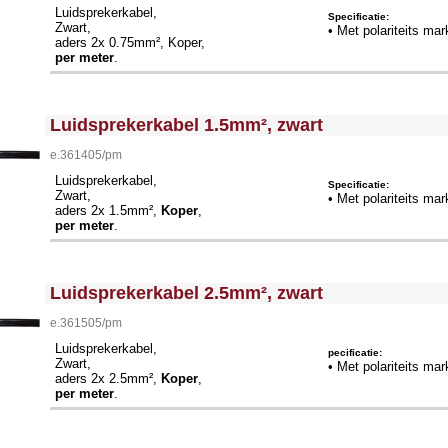
Luidsprekerkabel,
Specificatie:
Zwart,
• Met polariteits mar
aders 2x 0.75mm², Koper,
per meter
.
<!-- MakeFullWidth0 --><!-- MakeFullWidth1 --><!-- MakeFullWidth2 --><!-- MakeFullWidth3 --><!-- MakeFullWidth4 --><!-- MakeFullWidth5 --><!-- MakeFullWidth6 --><!-- MakeFullWidth7 --><!-- MakeFullWidth8 --><!-- MakeFullWidth9 --><!-- MakeFullWidth10 --><!-- MakeFullWidth11 --><!-- MakeFullWidth12 --><!-- MakeFullWidth13 --><!-- MakeFullWidth14 --><!-- MakeFullWidth15 --><!-- MakeFullWidth16 --><!-- MakeFullWidth17 --><!-- MakeFullWidth18 --><!-- MakeFullWidth19 -->
Luidsprekerkabel 1.5mm², zwart
e.361405/pm
Luidsprekerkabel,
Specificatie:
Zwart,
• Met polariteits mar
aders 2x 1.5mm²,
Koper
,
per meter
.
<!-- MakeFullWidth0 --><!-- MakeFullWidth1 --><!-- MakeFullWidth2 --><!-- MakeFullWidth3 --><!-- MakeFullWidth4 --><!-- MakeFullWidth5 --><!-- MakeFullWidth6 --><!-- MakeFullWidth7 --><!-- MakeFullWidth8 --><!-- MakeFullWidth9 --><!-- MakeFullWidth10 --><!-- MakeFullWidth11 --><!-- MakeFullWidth12 --><!-- MakeFullWidth13 --><!-- MakeFullWidth14 --><!-- MakeFullWidth15 --><!-- MakeFullWidth16 --><!-- MakeFullWidth17 --><!-- MakeFullWidth18 --><!-- MakeFullWidth19 -->
Luidsprekerkabel 2.5mm², zwart
e.361505/pm
Luidsprekerkabel,
pecificatie:
Zwart,
• Met polariteits mar
aders 2x 2.5mm²,
Koper
,
per meter
.