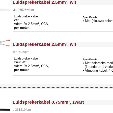
Luidsprekerkabel 2.5mm², wit
vlar26525w/pm
Luidsprekerkabel,
Specificatie:
Wit,
• Met (blauwe) polari
Aders 2x 2.5mm², CCA,
per meter
.
<!-- MakeFullWidth0 --><!-- MakeFullWidth1 --><!-- MakeFullWidth2 --><!-- MakeFullWidth3 --><!-- MakeFullWidth4 --><!-- MakeFullWidth5 --><!-- MakeFullWidth6 --><!-- MakeFullWidth7 --><!-- MakeFullWidth8 --><!-- MakeFullWidth9 --><!-- MakeFullWidth10 --><!-- MakeFullWidth11 --><!-- MakeFullWidth12 --><!-- MakeFullWidth13 --><!-- MakeFullWidth14 --><!-- MakeFullWidth15 --><!-- MakeFullWidth16 --><!-- MakeFullWidth17 --><!-- MakeFullWidth18 --><!-- MakeFullWidth19 -->
Luidsprekerkabel 2.5mm², wit
w.27525/pm
Luidsprekerkabel,
Specificatie:
Puur Wit,
• Met polariteits ma
Aders 2x 2.5mm², CCA,
(1 ronde en 1 vierk
per meter
.
• Afmeting kabel: 4
llWidth3 --><!-- MakeFullWidth4 --><!-- MakeFullWidth5 --><!-- MakeFullWidth6 --><!-- MakeFullWidth7 --><!-- MakeFullWidth8 --><!-- MakeFullWidth9 --><!-- MakeFullWidth10 --><!-- MakeFullWidth11 --><!-- MakeFullWidth12 --><!-- MakeFullWidth13 --><!-- MakeFullWidth14 --><!-- MakeFullWidth15 --><!-- MakeFullWidth16 --><!-- MakeFullWidth17 --><!-- MakeFullWidth18 --><!-- MakeFullWidth19 -->
.........................................................................................
<!-- MakeFullWidth0 --><!-- MakeFullWidth1 --><!-- MakeFullWidth2 --><!-- MakeFullWidth3 --><!-- MakeFullWidth4 --><!-- MakeFullWidth5 --><!-- MakeFullWidth6 --><!-- MakeFullWidth7 --><!-- MakeFullWidth8 --><!-- MakeFullWidth9 --><!-- MakeFullWidth10 --><!-- MakeFullWidth11 --><!-- MakeFullWidth12 --><!-- MakeFullWidth13 --><!-- MakeFullWidth14 --><!-- MakeFullWidth15 --><!-- MakeFullWidth16 --><!-- MakeFullWidth17 --><!-- MakeFullWidth18 --><!-- MakeFullWidth19 -->
Luidsprekerkabel 0.75mm², zwart
e.361210/pm