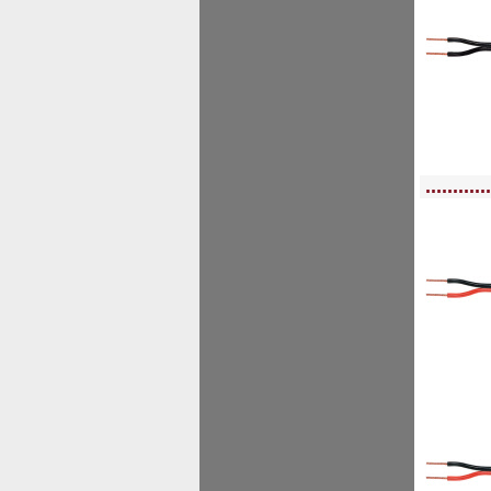
<!-- MakeFullWidth0 --><!-- MakeFullWidth1 --><!-- MakeFullWidth2 --><!-- MakeFu
............