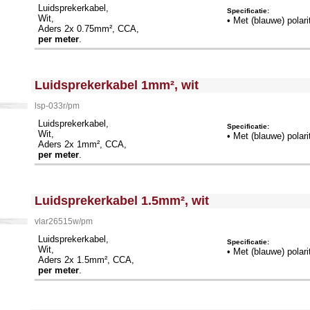
Luidsprekerkabel,
Specificatie:
Wit,
• Met (blauwe) polari
Aders 2x 0.75mm², CCA,
per meter
.
<!-- MakeFullWidth0 --><!-- MakeFullWidth1 --><!-- MakeFullWidth2 --><!-- MakeFullWidth3 --><!-- MakeFullWidth4 --><!-- MakeFullWidth5 --><!-- MakeFullWidth6 --><!-- MakeFullWidth7 --><!-- MakeFullWidth8 --><!-- MakeFullWidth9 --><!-- MakeFullWidth10 --><!-- MakeFullWidth11 --><!-- MakeFullWidth12 --><!-- MakeFullWidth13 --><!-- MakeFullWidth14 --><!-- MakeFullWidth15 --><!-- MakeFullWidth16 --><!-- MakeFullWidth17 --><!-- MakeFullWidth18 --><!-- MakeFullWidth19 -->
Luidsprekerkabel 1mm², wit
lsp-033r/pm
Luidsprekerkabel,
Specificatie:
Wit,
• Met (blauwe) polari
Aders 2x 1mm², CCA,
per meter
.
<!-- MakeFullWidth0 --><!-- MakeFullWidth1 --><!-- MakeFullWidth2 --><!-- MakeFullWidth3 --><!-- MakeFullWidth4 --><!-- MakeFullWidth5 --><!-- MakeFullWidth6 --><!-- MakeFullWidth7 --><!-- MakeFullWidth8 --><!-- MakeFullWidth9 --><!-- MakeFullWidth10 --><!-- MakeFullWidth11 --><!-- MakeFullWidth12 --><!-- MakeFullWidth13 --><!-- MakeFullWidth14 --><!-- MakeFullWidth15 --><!-- MakeFullWidth16 --><!-- MakeFullWidth17 --><!-- MakeFullWidth18 --><!-- MakeFullWidth19 -->
Luidsprekerkabel 1.5mm², wit
vlar26515w/pm
Luidsprekerkabel,
Specificatie:
Wit,
• Met (blauwe) polari
Aders 2x 1.5mm², CCA,
per meter
.
<!-- MakeFullWidth0 --><!-- MakeFullWidth1 --><!-- MakeFullWidth2 --><!-- MakeFullWidth3 --><!-- MakeFullWidth4 --><!-- MakeFullWidth5 --><!-- MakeFullWidth6 --><!-- MakeFullWidth7 --><!-- MakeFullWidth8 --><!-- MakeFullWidth9 --><!-- MakeFullWidth10 --><!-- MakeFullWidth11 --><!-- MakeFullWidth12 --><!-- MakeFullWidth13 --><!-- MakeFullWidth14 --><!-- MakeFullWidth15 --><!-- MakeFullWidth16 --><!-- MakeFullWidth17 --><!-- MakeFullWidth18 --><!-- MakeFullWidth19 -->