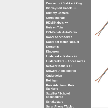
Connector / Stekker / Plug
DisplayPort Kabels ++
Dummy Camera
Gereedschap
HDMI Kabels ++
Huis en Tuin
ISO-Kabels AutoRadio
Kabel Accessoires
Kabel per Meter / op Rol
Kerstmis
Kinderen
Luidspreker Kabels ++
Luidsprekers + Accessoires
Netwerk Kabels ++
Netwerk Accessoires
Onderdelen
Reinigen
Reis Adapters / Reis
Stekkers
Satelliet / Schotel
accessoires
Schakelaars
SmartPhone / Tablet
<!-- MakeFullWidth0 --><!-- MakeFullWidth1 --><!-- MakeFullWidth2 --><!-- MakeFu