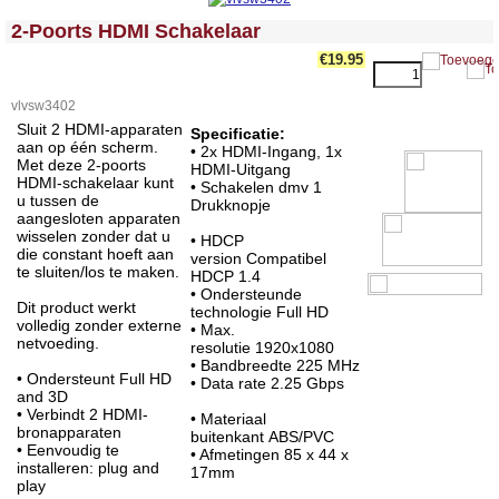
<!-- MakeFullWidth0 --><!-- MakeFullWidth1 --><!-- MakeFullWidth2 --><!-- MakeFullWidth3 --><!-- MakeFullWidth4 --><!-- MakeFullWidth5 --><!-- MakeFullWidth6 --><!-- MakeFullWidth7 --><!-- MakeFullWidth8 --><!-- MakeFullWidth9 --><!-- MakeFullWidth10 --><!-- MakeFullWidth11 --><!-- MakeFullWidth12 --><!-- MakeFullWidth13 --><!-- MakeFullWidth14 --><!-- MakeFullWidth15 --><!-- MakeFullWidth16 --><!-- MakeFullWidth17 --><!-- MakeFullWidth18 --><!-- MakeFullWidth19 -->
2-Poorts HDMI Schakelaar
€19.95
vlvsw3402
Sluit 2 HDMI-apparaten
Specificatie:
aan op één scherm.
• 2x HDMI-Ingang, 1x
Met deze 2-poorts
HDMI-Uitgang
HDMI-schakelaar kunt
• Schakelen dmv 1
u tussen de
Drukknopje
aangesloten apparaten
wisselen zonder dat u
• HDCP
die constant hoeft aan
version Compatibel
te sluiten/los te maken.
HDCP 1.4
• Ondersteunde
Dit product werkt
technologie Full HD
volledig zonder externe
• Max.
netvoeding.
resolutie 1920x1080
• Bandbreedte 225 MHz
• Ondersteunt Full HD
• Data rate 2.25 Gbps
and 3D
• Verbindt 2 HDMI-
• Materiaal
bronapparaten
buitenkant ABS/PVC
• Eenvoudig te
• Afmetingen 85 x 44 x
installeren: plug and
17mm
play