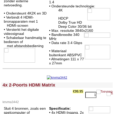
zonder externe
1.4
netvoeding.
• Ondersteunde technologie:
4K
• Ondersteunt 4K2K en 3D
• Verbindt 4 HDMI-
HDCP
bronapparaten met 1
Dolby True HD
HDMI-screen
Deep Color 30/36 bit
• Versterkt het digitale
• Max. resolutie 3840x2160
videosignaal
• Bandbreedte 340
• Schakelaar handmatig te
MHz
bedienen of
• Data rate 3.4 Gbps
met afstandsbediening
• Materiaal
buitenkant ABS/PVC
• Afmetingen 111 x 77
x 27mm
<!-- MakeFullWidth0 --><!-- MakeFullWidth1 --><!-- MakeFullWidth2 --><!-- MakeFullWidth3 --><!-- MakeFullWidth4 --><!-- MakeFullWidth5 --><!-- MakeFullWidth6 --><!-- MakeFullWidth7 --><!-- MakeFullWidth8 --><!-- MakeFullWidth9 --><!-- MakeFullWidth10 --><!-- MakeFullWidth11 --><!-- MakeFullWidth12 --><!-- MakeFullWidth13 --><!-- MakeFullWidth14 --><!-- MakeFullWidth15 --><!-- MakeFullWidth16 --><!-- MakeFullWidth17 --><!-- MakeFullWidth18 --><!-- MakeFullWidth19 -->
4x 2-Poorts HDMI Matrix
€99.95
knvma3442
Sluit 4 bronnen, zoals een
Specificatie:
spelcomputer of
• 4x HDMI-Ingang, 2x