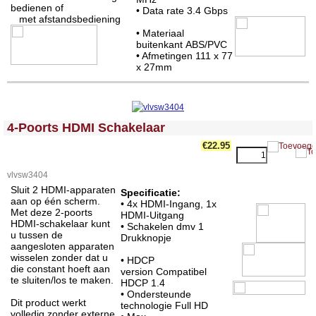
bedienen of
• Data rate 3.4 Gbps
met afstandsbediening
• Materiaal
buitenkant ABS/PVC
• Afmetingen 111 x 77
x 27mm
<!-- MakeFullWidth0 --><!-- MakeFullWidth1 --><!-- MakeFullWidth2 --><!-- MakeFullWidth3 --><!-- MakeFullWidth4 --><!-- MakeFullWidth5 --><!-- MakeFullWidth6 --><!-- MakeFullWidth7 --><!-- MakeFullWidth8 --><!-- MakeFullWidth9 --><!-- MakeFullWidth10 --><!-- MakeFullWidth11 --><!-- MakeFullWidth12 --><!-- MakeFullWidth13 --><!-- MakeFullWidth14 --><!-- MakeFullWidth15 --><!-- MakeFullWidth16 --><!-- MakeFullWidth17 --><!-- MakeFullWidth18 --><!-- MakeFullWidth19 -->
4-Poorts HDMI Schakelaar
€22.95
vlvsw3404
Sluit 2 HDMI-apparaten
Specificatie:
aan op één scherm.
• 4x HDMI-Ingang, 1x
Met deze 2-poorts
HDMI-Uitgang
HDMI-schakelaar kunt
• Schakelen dmv 1
u tussen de
Drukknopje
aangesloten apparaten
wisselen zonder dat u
• HDCP
die constant hoeft aan
version Compatibel
te sluiten/los te maken.
HDCP 1.4
• Ondersteunde
Dit product werkt
technologie Full HD
volledig zonder externe