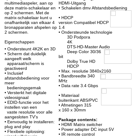
multimediaspeler, aan op
HDMI-Uitgang
deze matrix-schakelaar en
• Schakelen dmv Afstandsbediening
op 2 schermen. Met de
matrix-schakelaar kunt u
• HDCP
onafhankelijk van elkaar 4
version Compatibel HDCP
bronapparaten afspelen op
1.4
2 schermen.
• Ondersteunde technologie
3D Podpora
Eigenschappen
4K
DTS-HD-Master Audio
• Ondersteunt 4K2K en 3D
Deep Color 30/36
• Scherm dat duidelijk
bit
aangeeft welk
Dolby True HD
apparaat/scherm is
HDCP
geactiveerd
• Max. resolutie 3840x2160
• Inclusief
• Bandbreedte 340
afstandsbediening voor
MHz
meer
• Data rate 3.4 Gbps
bedieningsgemak
• Versterkt het digitale
• Materiaal
videosignaal
buitenkant ABS/PVC
• EDID-functie voor het
• Afmetingen 315
instellen van een
x 160 x 30mm
vaste resolutie voor alle
aangesloten TV's
Package contents:
• Eenvoudig te installeren:
• HDMI Matrix switcher
plug and play
• Power adapter DC input 5V
• Flexibele oplossing:
• IR remote control