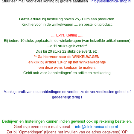
Stuur een mail voor extra korting bij grotere aantallen
info@elektronica-shop.nl
Gratis artikel
bij bestelling boven 25,- Euro aan producten.
Kijk hiervoor in de winkelwagen .... en bestel dit product.
..... Extra Korting .....
Bij iedere 10 stuks geplaatst in de winkelwagen (van hetzelfde artikelnummer)
--->
11 stuks geleverd **
Dus bij 20 stuks 22 stuks geleverd, etc.
** Ga hiervoor naar de WINKELWAGEN
en klik bij artikel '10+1' op het Winkelwagentje
om deze wens kenbaar te maken.
Geldt ook voor 'aanbiedingen' en artikelen met korting
Maak gebruik van de aanbiedingen en verdien zo de verzendkosten geheel of
gedeeltelijk terug !
Bedrijven en Instellingen kunnen indien gewenst ook op rekening bestellen.
Geef svp even een e-mail vooraf.
info@elektronica-shop.nl
Zet bij 'Opmerkingen' (tijdens het invullen van de adres gegevens) 'OP