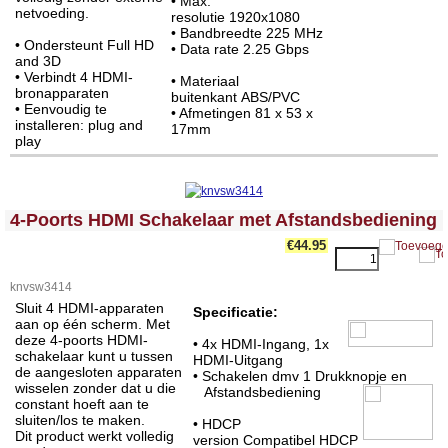
• Max.
netvoeding.
resolutie 1920x1080
• Bandbreedte 225 MHz
• Ondersteunt Full HD
• Data rate 2.25 Gbps
and 3D
• Verbindt 4 HDMI-
• Materiaal
bronapparaten
buitenkant ABS/PVC
• Eenvoudig te
• Afmetingen 81 x 53 x
installeren: plug and
17mm
play
<!-- MakeFullWidth0 --><!-- MakeFullWidth1 --><!-- MakeFullWidth2 --><!-- MakeFullWidth3 --><!-- MakeFullWidth4 --><!-- MakeFullWidth5 --><!-- MakeFullWidth6 --><!-- MakeFullWidth7 --><!-- MakeFullWidth8 --><!-- MakeFullWidth9 --><!-- MakeFullWidth10 --><!-- MakeFullWidth11 --><!-- MakeFullWidth12 --><!-- MakeFullWidth13 --><!-- MakeFullWidth14 --><!-- MakeFullWidth15 --><!-- MakeFullWidth16 --><!-- MakeFullWidth17 --><!-- MakeFullWidth18 --><!-- MakeFullWidth19 -->
4-Poorts HDMI Schakelaar met Afstandsbediening
€44.95
knvsw3414
Sluit 4 HDMI-apparaten
Specificatie:
aan op één scherm. Met
deze 4-poorts HDMI-
• 4x HDMI-Ingang, 1x
schakelaar kunt u tussen
HDMI-Uitgang
de aangesloten apparaten
• Schakelen dmv 1 Drukknopje en
wisselen zonder dat u die
Afstandsbediening
constant hoeft aan te
sluiten/los te maken.
• HDCP
Dit product werkt volledig
version Compatibel HDCP