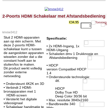
<!-- MakeFullWidth0 --><!-- MakeFullWidth1 --><!-- MakeFullWidth2 --><!-- MakeFullWidth3 --><!-- MakeFullWidth4 --><!-- MakeFullWidth5 --><!-- MakeFullWidth6 --><!-- MakeFullWidth7 --><!-- MakeFullWidth8 --><!-- MakeFullWidth9 --><!-- MakeFullWidth10 --><!-- MakeFullWidth11 --><!-- MakeFullWidth12 --><!-- MakeFullWidth13 --><!-- MakeFullWidth14 --><!-- MakeFullWidth15 --><!-- MakeFullWidth16 --><!-- MakeFullWidth17 --><!-- MakeFullWidth18 --><!-- MakeFullWidth19 -->
2-Poorts HDMI Schakelaar met Afstandsbediening
€34.95
knvsw3412
Sluit 2 HDMI-apparaten
Specificatie:
aan op één scherm. Met
deze 2-poorts HDMI-
• 2x HDMI-Ingang, 1x
schakelaar kunt u tussen
HDMI-Uitgang
de aangesloten apparaten
• Schakelen dmv 1 Drukknopje en
wisselen zonder dat u die
Afstandsbediening
constant hoeft aan te
sluiten/los te maken.
• HDCP
Dit product werkt volledig
version Compatibel HDCP
zonder externe
1.4
netvoeding.
• Ondersteunde technologie:
4K
• Ondersteunt 4K2K en 3D
• Verbindt 2 HDMI-
HDCP
bronapparaten met 1
Dolby True HD
HDMI-screen
Deep Color 30/36 bit
• Versterkt het digitale
• Max. resolutie 3840x2160
videosignaal
• Bandbreedte 340
• Schakelaar handmatig te
MHz